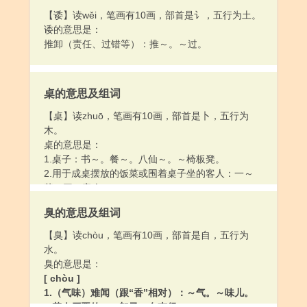
【诿】读wěi，笔画有10画，部首是讠，五行为土。
诿的意思是：
推卸（责任、过错等）：推～。～过。
桌的意思及组词
【桌】读zhuō，笔画有10画，部首是卜，五行为
木。
桌的意思是：
1.桌子：书～。餐～。八仙～。～椅板凳。
2.用于成桌摆放的饭菜或围着桌子坐的客人：一～
菜。三～客人。
3.姓。
臭的意思及组词
【臭】读chòu，笔画有10画，部首是自，五行为
水。
臭的意思是：
[ chòu ]
1.（气味）难闻（跟“香”相对）：～气。～味儿。