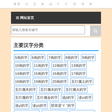
首 页
口
土
女
山
忄
扌
日
月
木
氵
火
王
石
竹
糹
艹
虫
言
足
网站首页
釒
阝
魚
主要汉字分类
5画的字
6画的字
7画的字
8画的字
9画的字
10画的字
11画的字
12画的字
13画的字
14画的字
15画的字
16画的字
17画的字
18画的字
19画的字
20画的字
五行属土的字
五行属木的字
五行属水的字
五行属火的字
五行属的字
五行属金的字
读jī的字
读xí的字
读yī的字
读yǔ的字
部首是“亻”的字