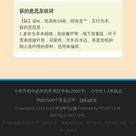
2.惹人厌恶的：～架子。名声很～。
3.拙劣；不高明：～棋。这一着真～。
荻的意思及组词
4.狠狠地：～骂。～揍一顿。
5.（子弹）坏；失效：～子儿。这颗子弹～了。
【荻】读dí，笔画有10画，部首是艹，五行为木。
[ xiù ]
荻的意思是：
1.气味：乳～。空气是无色无～的气体。
1.多年生草本植物，形状像芦苇，地下茎蔓延，叶子
2.同“嗅”。
宽条状披针形，花紫色，生长在水边。茎是造纸和
制人造纤维的原料，也用来编席。
2.（Dí）姓。
小学升初中必学的常用汉字表(2500字)
小学生1-4年级必
学的1500个常见汉字
隐私政策
Copyright © 2018-2023
中文学习之路
Powered by
中文学习之路
粤ICP备17087772号
.
丰富的海量详细中文学习资料大全。海量读书方法、学习技巧、中文词汇词库，组
词、成语等