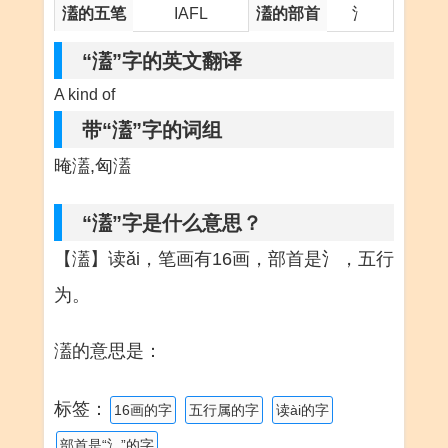
濭的五笔
IAFL
濭的部首
氵
“濭”字的英文翻译
A kind of
带“濭”字的词组
晻濭,匈濭
“濭”字是什么意思？
【濭】读ǎi，笔画有16画，部首是氵，五行
为。
濭的意思是：
标签：
16画的字
五行属的字
读ài的字
部首是“氵”的字