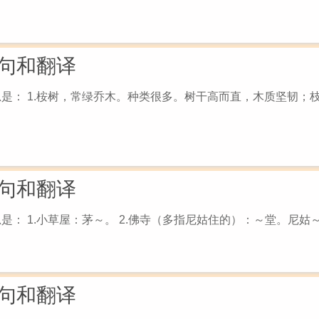
句和翻译
思是： 1.桉树，常绿乔木。种类很多。树干高而直，木质坚韧；
句和翻译
： 1.小草屋：茅～。 2.佛寺（多指尼姑住的）：～堂。尼姑～。
句和翻译