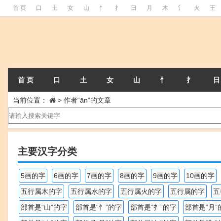
首 页
口
土
女
山
忄
扌
日
月
木
氵
火
王
首 页
口
土
女
山
忄
扌
日
当前位置：
>
作者“ān”的文章
主要汉字分类
5画的字
6画的字
7画的字
8画的字
9画的字
10画的字
五行属木的字
五行属水的字
五行属火的字
五行属的字
五
部首是“山”的字
部首是“忄”的字
部首是“扌”的字
部首是“月”