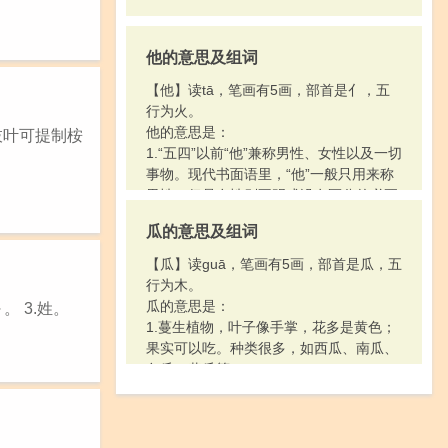
他的意思及组词
【他】读tā，笔画有5画，部首是亻，五
行为火。
他的意思是：
枝叶可提制桉
1.“五四”以前“他”兼称男性、女性以及一切
事物。现代书面语里，“他”一般只用来称
男性。但是在性别不明或没有区分的必要
时，“他”只是泛指，不分男性和女性：从
瓜的意思及组词
笔迹上看不出～是男的还是女的。一个人
要是离开了集体，～就将一事无成。
【瓜】读guā，笔画有5画，部首是瓜，五
2.人称代词。虚指（用在动词和数量词之
行为木。
间）：睡～一觉。唱～几句。盖～三间瓦
瓜的意思是：
 3.姓。
房。
1.蔓生植物，叶子像手掌，花多是黄色；
3.指示代词。指别一方面或其他地方：早
果实可以吃。种类很多，如西瓜、南瓜、
已～去。留作～用。
冬瓜、黄瓜等。
4.指示代词。另外的；其他的：～人。～
2.这种植物的果实。
乡。～日。
3.（Guā）姓。
5.姓。