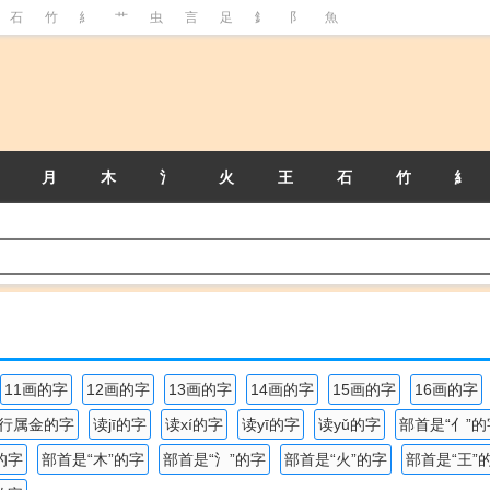
石
竹
糹
艹
虫
言
足
釒
阝
魚
月
木
氵
火
王
石
竹
糹
11画的字
12画的字
13画的字
14画的字
15画的字
16画的字
行属金的字
读jī的字
读xí的字
读yī的字
读yǔ的字
部首是“亻”的
的字
部首是“木”的字
部首是“氵”的字
部首是“火”的字
部首是“王”