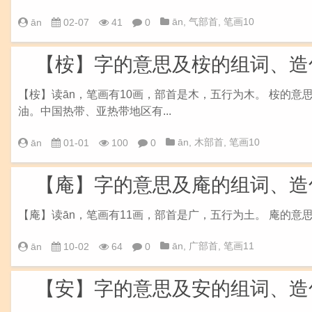
ān
,
气部首
,
笔画10
ān
02-07
41
0
【桉】字的意思及桉的组词、造
【桉】读ān，笔画有10画，部首是木，五行为木。 桉的意
油。中国热带、亚热带地区有...
ān
,
木部首
,
笔画10
ān
01-01
100
0
【庵】字的意思及庵的组词、造
【庵】读ān，笔画有11画，部首是广，五行为土。 庵的意思是
ān
,
广部首
,
笔画11
ān
10-02
64
0
【安】字的意思及安的组词、造