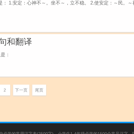
： 1.安定：心神不～。坐不～，立不稳。 2.使安定：～民。
句和翻译
思是：
2
下一页
尾页
必学的常用汉字表(2500字)
小学生1-4年级必学的1500个常见汉字