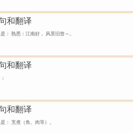
句和翻译
思是： 熟悉：江南好， 风景旧曾～。
句和翻译
是：
句和翻译
思是： 烹煮（鱼、肉等）。