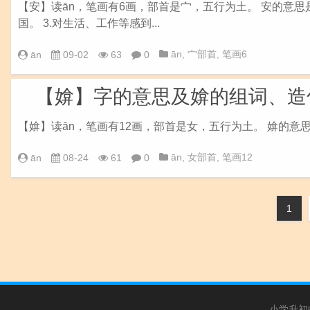
【安】读ān，笔画有6画，部首是宀，五行为土。 安的意思是
国。 3.对生活、工作等感到...
ān
,
宀部首
,
笔画6
ān
09-02
63
0
【媕】字的意思及媕的组词、造
【媕】读ān，笔画有12画，部首是女，五行为土。 媕的意
ān
,
女部首
,
笔画12
ān
08-24
61
0
1
小学升初中