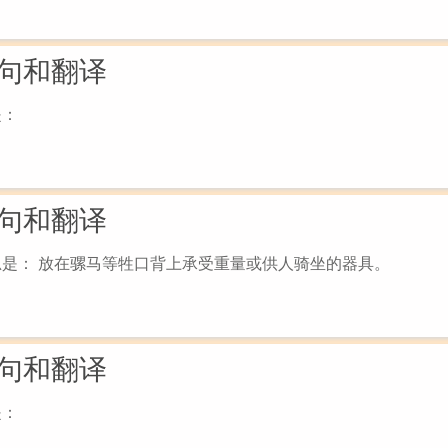
句和翻译
是：
句和翻译
思是： 放在骡马等牲口背上承受重量或供人骑坐的器具。
句和翻译
是：