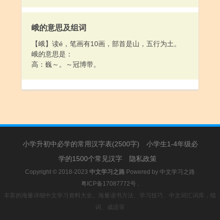
峨的意思及组词
【峨】读é，笔画有10画，部首是山，五行为土。
峨的意思是：
高：巍～。～冠博带。
小学升初中必学的常用汉字表(2500字)
小学生1-4年级必
学的1500个常见汉字
隐私政策
Copyright © 2018-2023
中文学习之路
Powered by
中文学习之路
粤ICP备17087772号
.
丰富的海量详细中文学习资料大全。海量读书方法、学习技巧、中文词汇词库，组
词、成语等