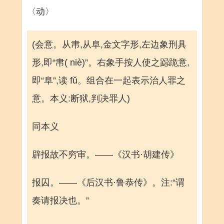
〈动〉
(会意。从帇,从阜,金文字形,左边象刑具
形,即“帇( niè)”。右象手按人使之跽跪意,
即“阜”,读 fǔ。组合在一起表示治人罪之
意。本义:断狱,判决罪人)
同本义
辟报故不穷审。——《汉书·胡建传》
报囚。——《后汉书·鲁恭传》。注:“谓
奏请报决也。”