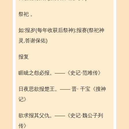
祭祀 。
如:报岁(每年收获后祭神);报赛(祭祀神
灵,答谢保佑)
报复
睚眦之怨必报。——《史记·范雎传》
日夜思欲报楚王。—— 晋· 干宝《搜神
记》
欲求报其父仇。——《史记·魏公子列
传》