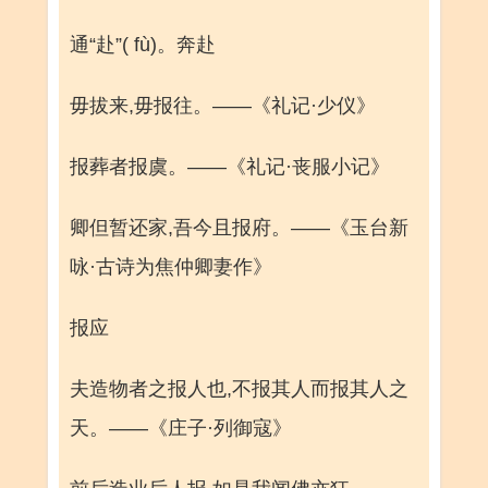
通“赴”( fù)。奔赴
毋拔来,毋报往。——《礼记·少仪》
报葬者报虞。——《礼记·丧服小记》
卿但暂还家,吾今且报府。——《玉台新
咏·古诗为焦仲卿妻作》
报应
夫造物者之报人也,不报其人而报其人之
天。——《庄子·列御寇》