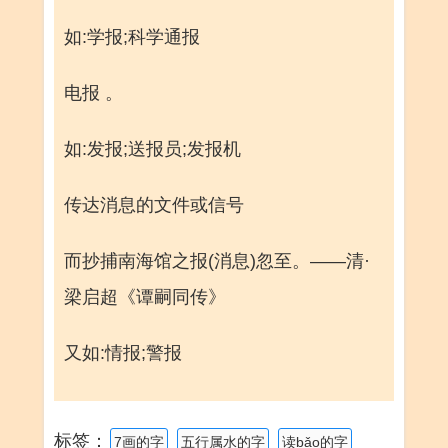
如:学报;科学通报
电报 。
如:发报;送报员;发报机
传达消息的文件或信号
而抄捕南海馆之报(消息)忽至。——清·
梁启超《谭嗣同传》
又如:情报;警报
标签：
7画的字
五行属水的字
读bǎo的字