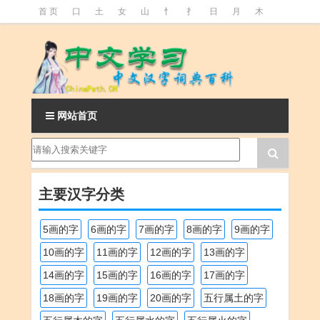
首 页
口
土
女
山
忄
扌
日
月
木
氵
火
王
石
竹
糹
艹
虫
言
足
釒
阝
魚
网站首页
主要汉字分类
5画的字
6画的字
7画的字
8画的字
9画的字
10画的字
11画的字
12画的字
13画的字
14画的字
15画的字
16画的字
17画的字
18画的字
19画的字
20画的字
五行属土的字