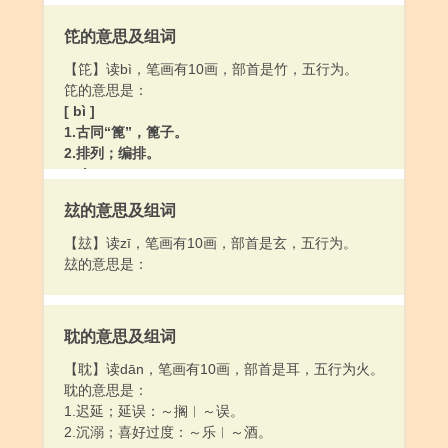
笓的意思及组词
【笓】读bì，笔画有10画，部首是竹，五行为。
笓的意思是：
[ bì ]
1.古同“篦”，篦子。
2.排列；编排。
[ pí ]
1.捕虾的竹器。
玆的意思及组词
2.用竹或荆柳编织的障碍物。
【玆】读zī，笔画有10画，部首是玄，五行为。
玆的意思是：
耽的意思及组词
【耽】读dān，笔画有10画，部首是耳，五行为火。
耽的意思是：
1.迟延；延误：～搁︱～误。
2.沉溺；喜好过度：～乐︱～酒。