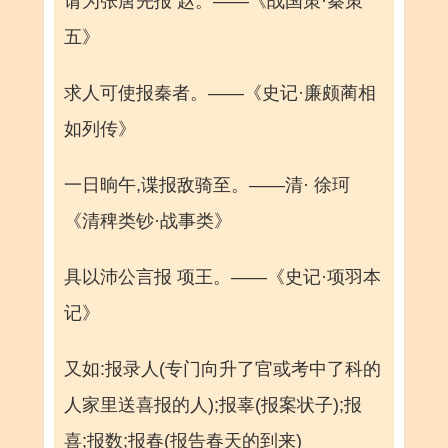
请为张唐先报 赵。——《战国策·秦策
五》
求人可使报秦者。——《史记·廉颇蔺相
如列传》
一日晌午,谍报敌骑至。——清· 徐珂
《清稗类钞·战事类》
具以沛公言报 项王。——《史记·项羽本
记》
又如:报录人(专门向升了官或考中了科的
人家里送喜报的人);报辜(报案状子);报
喜;报数;报春(报告春天的到来)