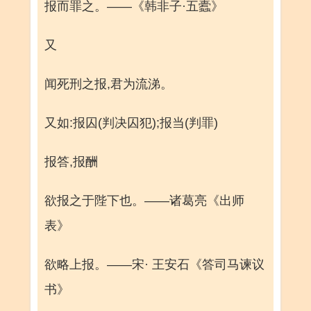
报而罪之。——《韩非子·五蠹》
又
闻死刑之报,君为流涕。
又如:报囚(判决囚犯);报当(判罪)
报答,报酬
欲报之于陛下也。——诸葛亮《出师
表》
欲略上报。——宋· 王安石《答司马谏议
书》