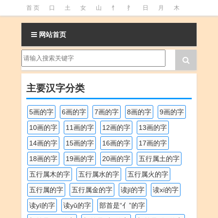
首 页
口
土
女
山
忄
扌
日
月
木
氵
火
王
石
竹
糹
艹
虫
言
足
网站首页
釒
阝
魚
主要汉字分类
5画的字
6画的字
7画的字
8画的字
9画的字
10画的字
11画的字
12画的字
13画的字
14画的字
15画的字
16画的字
17画的字
18画的字
19画的字
20画的字
五行属土的字
五行属木的字
五行属水的字
五行属火的字
五行属的字
五行属金的字
读jī的字
读xí的字
读yī的字
读yǔ的字
部首是“亻”的字