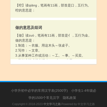
【啌】读qiāng，笔画有11画，部首是口，五行为。
啌的意思是：
做的意思及组词
【做】读zuò，笔画有11画，部首是亻，五行为金。
做的意思是：
1.制造：～衣服。用这木头～张桌子。
2.写作：～文章。
3.从事某种工作或活动：～工。～事。～买卖。
4.举行庆祝或纪念活动：～ 寿。～生日。
5.充当；担任：～母亲的。～官。～教员。～保育
员。今天开会由他～主席。
6.当做：树皮可以～造纸的原料。这篇文章可以～教
材。
7.结成（某种关系）：～亲。～对头。～朋友。
小学升初中必学的常用汉字表(2500字)
8.假装出（某种模样）：～样子。～鬼脸。～痛苦
小学生1-4年级必
状。
学的1500个常见汉字
隐私政策
Copyright © 2018-2023
中文学习之路
Powered by
中文学习之路