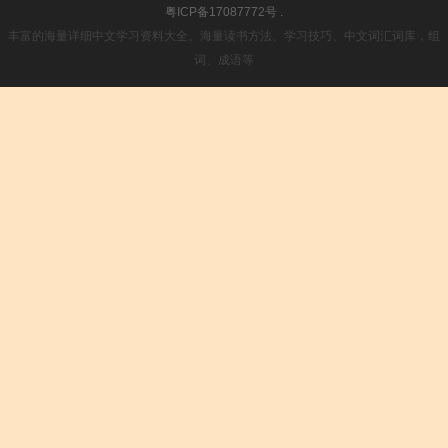
粤ICP备17087772号
.
丰富的海量详细中文学习资料大全。海量读书方法、学习技巧、中文词汇词库，组
词、成语等