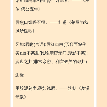
谚所谓辅车相依,脣亡齿寒者。——《左
传·僖公五年》
唇焦口燥呼不得。——杜甫《茅屋为秋
风所破歌》
又如:唇吻(言语);唇红齿白(形容面貌俊
美);唇不离腮(比喻亲密无间,形影不离);
唇齿之邦(非常亲密、利害攸关的邻邦)
边缘
用胶泥刻字,薄如钱唇。——沈括《梦溪
笔谈》