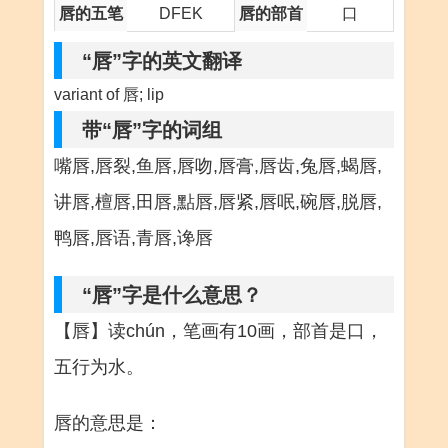
唇的五笔
DFEK
唇的部首
口
“唇”字的英文翻译
variant of 唇; lip
带“唇”字的词组
嘴唇,唇裂,鱼唇,唇吻,唇膏,唇齿,兔唇,蝎唇,
讲唇,檀唇,田唇,點唇,唇紧,唇呡,碗唇,脱唇,
鸭唇,唇语,青唇,谗唇
“唇”字是什么意思？
【唇】读chún，笔画有10画，部首是口，
五行为水。
唇的意思是：