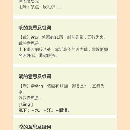
疵的意思是：
毛病；缺点：吹毛求～。
眦的意思及组词
【眦】读zì，笔画有11画，部首是目，五行为火。
眦的意思是：
上下眼睑的接合处，靠近鼻子的叫内眦，靠近两鬓
的叫外眦。通称眼角。
淌的意思及组词
【淌】读tǎng，笔画有11画，部首是氵，五行为
水。
淌的意思是：
[ tǎng ]
流下：～水。～汗。～眼泪。
[ chǎng ]
水起波纹：～游（水流动泛起波纹的样子）。
啌的意思及组词