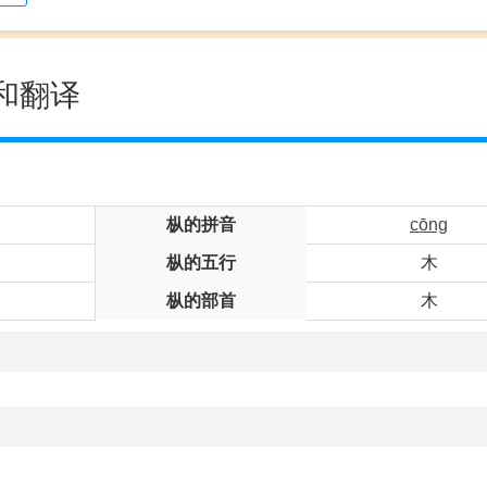
和翻译
枞的拼音
cōng
枞的五行
木
枞的部首
木