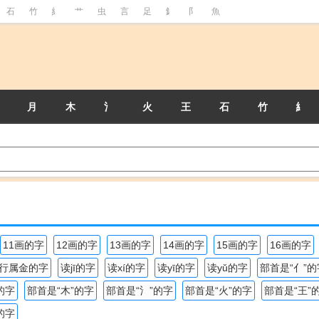
石
竹
糹
艹
虫
言
足
釒
阝
魚
月
木
氵
火
王
石
竹
糹
11画的字
12画的字
13画的字
14画的字
15画的字
16画的字
行属金的字
读jī的字
读xí的字
读yī的字
读yǔ的字
部首是“亻”的
的字
部首是“木”的字
部首是“氵”的字
部首是“火”的字
部首是“王”
的字