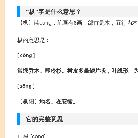
“枞”字是什么意思？
【枞】读cōng，笔画有8画，部首是木，五行为
枞的意思是：
[ cōng ]
常绿乔木。即冷杉。树皮多呈鳞片状，叶线形。
[ zōng ]
〔枞阳〕地名。在安徽。
它的完整意思
1. 枞 [cōng]