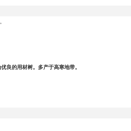
木。
为优良的用材树。多产于高寒地带。