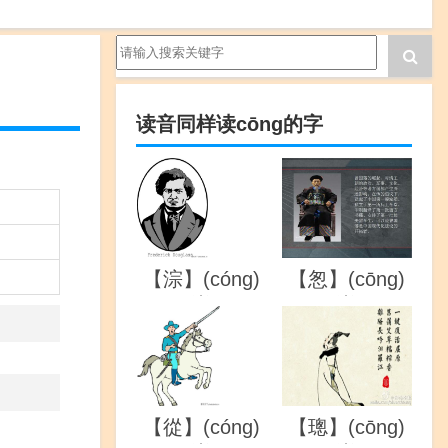
读音同样读cōng的字
【淙】(cóng)
【怱】(cōng)
的详解
的详解
【從】(cóng)
【璁】(cōng)