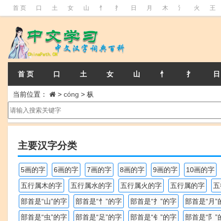
首 页
口
土
女
山
忄
扌
日
月
木
氵
火
王
首 页
口
土
女
山
忄
扌
日
当前位置：
>
cóng
>
枞
主要汉字分类
5画的字
6画的字
7画的字
8画的字
9画的字
10画的字
五行属木的字
五行属水的字
五行属火的字
五行属的字
五
部首是“山”的字
部首是“忄”的字
部首是“扌”的字
部首是“月”
部首是“虫”的字
部首是“足”的字
部首是“钅”的字
部首是“阝”