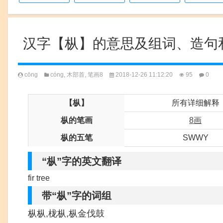
汉字【枞】的意思及组词、造句
cōng
cóng
,
木部首
,
笔画8
2018-12-26 11:12:20
95
0
【枞】
所有详细解释
枞的笔画
8画
枞的五笔
SWWY
“枞”字的英文翻译
fir tree
带“枞”字的词组
枞枞,栊枞,枞金伐鼓