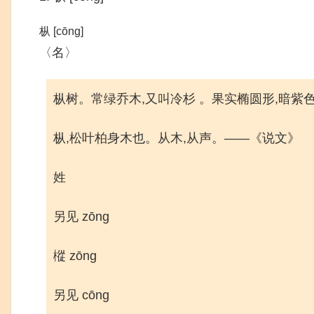
枞 [cōng]
〈名〉
枞树。常绿乔木,又叫冷杉 。果实椭圆形,暗紫
枞,松叶柏身木也。从木,从声。——《说文》
姓
另见 zōng
樅 zōng
另见 cōng