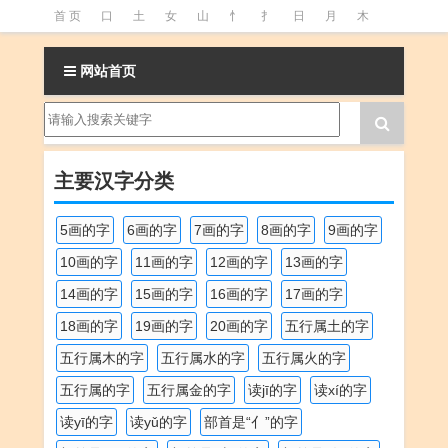
首 页
口
土
女
山
忄
扌
日
月
木
氵
火
王
石
竹
糹
艹
虫
言
足
网站首页
釒
阝
魚
主要汉字分类
5画的字
6画的字
7画的字
8画的字
9画的字
10画的字
11画的字
12画的字
13画的字
14画的字
15画的字
16画的字
17画的字
18画的字
19画的字
20画的字
五行属土的字
五行属木的字
五行属水的字
五行属火的字
五行属的字
五行属金的字
读jī的字
读xí的字
读yī的字
读yǔ的字
部首是“亻”的字