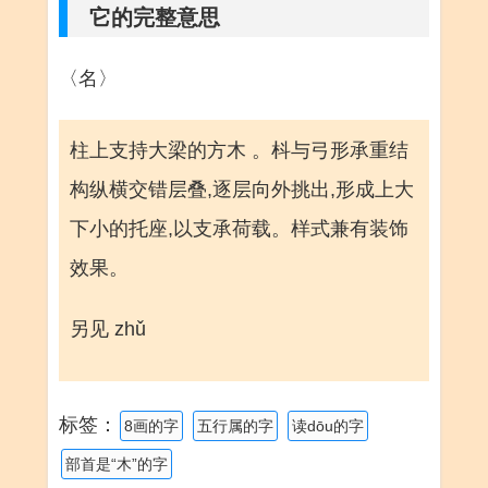
它的完整意思
〈名〉
柱上支持大梁的方木 。枓与弓形承重结
构纵横交错层叠,逐层向外挑出,形成上大
下小的托座,以支承荷载。样式兼有装饰
效果。
另见 zhǔ
标签：
8画的字
五行属的字
读dōu的字
部首是“木”的字