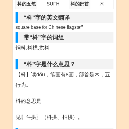
枓的五笔
SUFH
枓的部首
木
“枓”字的英文翻译
square base for Chinese flagstaff
带“枓”字的词组
铜枓,枓栱,拱枓
“枓”字是什么意思？
【枓】读dǒu，笔画有8画，部首是木，五
行为。
枓的意思是：
见〖斗拱〗（枓拱、枓栱）。