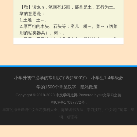
【墩】读dūn，笔画有15画，部首是土，五行为土。
墩的意思是：
1.土堆：土～。
2.厚而粗的木头、石头等；座儿：桥～。菜～（切菜
用的砧类器具）。树～。
3.量词，用于丛生的或几棵合在一起的植物：一～谷
子。柳～。
4.古同“蹲”。
小学升初中必学的常用汉字表(2500字)
小学生1-4年级必
学的1500个常见汉字
隐私政策
Copyright © 2018-2023
中文学习之路
Powered by
中文学习之路
粤ICP备17087772号
.
丰富的海量详细中文学习资料大全。海量读书方法、学习技巧、中文词汇词库，组
词、成语等