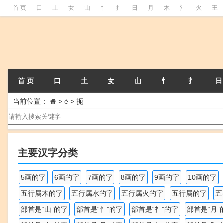
首 页
口
土
女
山
忄
扌
日
月
木
氵
火
王
首 页
口
土
女
山
忄
扌
日
当前位置：
>
é
>
扼
主要汉字分类
5画的字
6画的字
7画的字
8画的字
9画的字
10画的字
五行属木的字
五行属水的字
五行属火的字
五行属的字
五
部首是“山”的字
部首是“忄”的字
部首是“扌”的字
部首是“月”