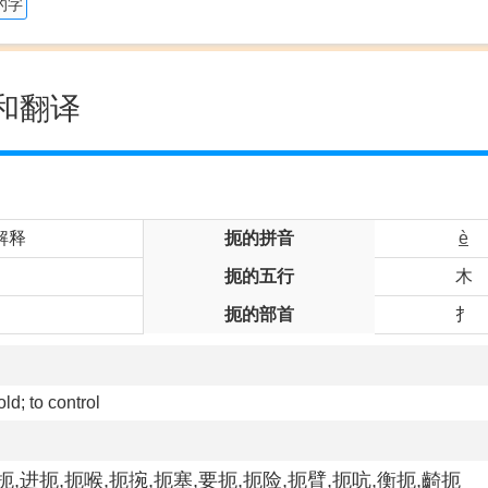
的字
和翻译
解释
扼的拼音
è
扼的五行
木
扼的部首
扌
old; to control
扼,进扼,扼喉,扼捥,扼塞,要扼,扼险,扼臂,扼吭,衡扼,齮扼