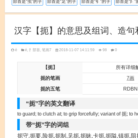
部首是“虫”的字
部首是“足”的字
部首是“钅”的字
部首是“阝”
汉字【扼】的意思及组词、造句
è
é
,
扌部首
,
笔画7
2018-11-07 14:11:59
98
0
【扼】
所有详细
扼的笔画
7画
扼的五笔
RDBN
“扼”字的英文翻译
to guard; to clutch at; to grip forcefully; variant of 扼; to h
带“扼”字的词组
扼守,扼要,险扼,扼制,见扼,扼昧,卡扼,扼隘,镇扼,阻