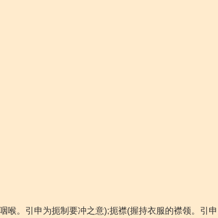
制咽喉。引申为扼制要冲之意);扼襟(握持衣服的襟领。引