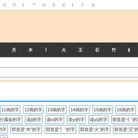
石
竹
糹
艹
虫
言
足
釒
阝
魚
月
木
氵
火
王
石
竹
糹
11画的字
12画的字
13画的字
14画的字
15画的字
16画的字
行属金的字
读jī的字
读xí的字
读yī的字
读yǔ的字
部首是“亻”的
的字
部首是“木”的字
部首是“氵”的字
部首是“火”的字
部首是“王”