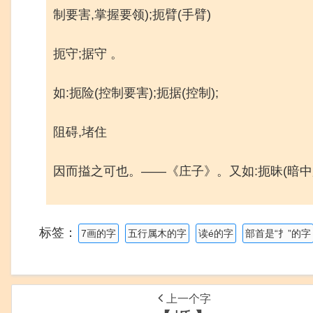
制要害,掌握要领);扼臂(手臂)
扼守;据守 。
如:扼险(控制要害);扼据(控制);
阻碍,堵住
因而搤之可也。——《庄子》。又如:扼昧(暗中加害
标签：
7画的字
五行属木的字
读é的字
部首是“扌”的字
上一个字