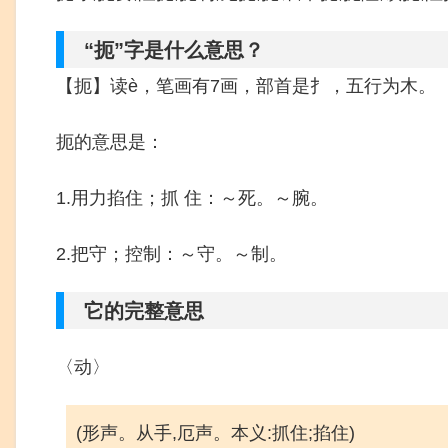
“扼”字是什么意思？
【扼】读è，笔画有7画，部首是扌，五行为木。
扼的意思是：
1.用力掐住；抓 住：～死。～腕。
2.把守；控制：～守。～制。
它的完整意思
〈动〉
(形声。从手,厄声。本义:抓住;掐住)