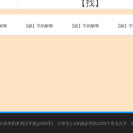
【找】
解释
【龋】字的解释
【龉】字的解释
【龈】字
必学的常用汉字表(2500字)
小学生1-4年级必学的1500个常见汉字