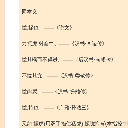
同本义
搤,捉也。——《说文》
力扼虎,射命中。——《汉书·李陵传》
搤其喉而不得进。——《后汉书·荀彧传》
不搤其亢。——《汉书·娄敬传》
搤熊罴。——《汉书·扬雄传》
搤,持也。——《广雅·释诂三》
又如:扼虎(用双手掐住猛虎);扼吭拊背(本指控