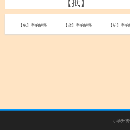
【扺】
【龟】字的解释
【龚】字的解释
【龃】字的
小学升初中