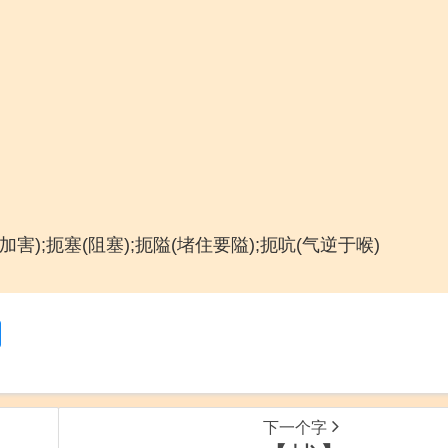
);扼塞(阻塞);扼隘(堵住要隘);扼吭(气逆于喉)
下一个字