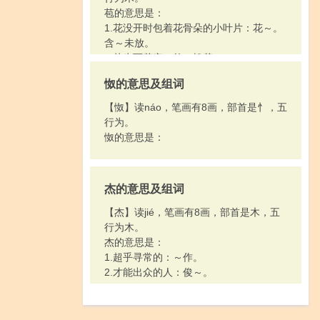
苞的意思是：
1.花没开时包着花骨朵的小叶片：花～。
含～未放。
2.丛生而茂密：竹～松茂。
怓的意思及组词
【怓】读náo，笔画有8画，部首是忄，五
行为。
怓的意思是：
杰的意思及组词
【杰】读jié，笔画有8画，部首是木，五
行为木。
杰的意思是：
1.超乎寻常的：～作。
2.才能出众的人：俊～。