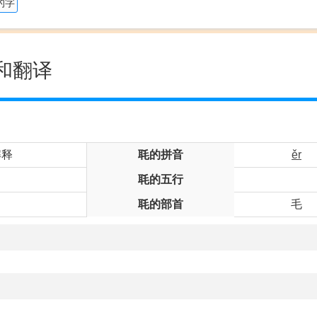
的字
和翻译
解释
毦的拼音
ěr
毦的五行
毦的部首
毛