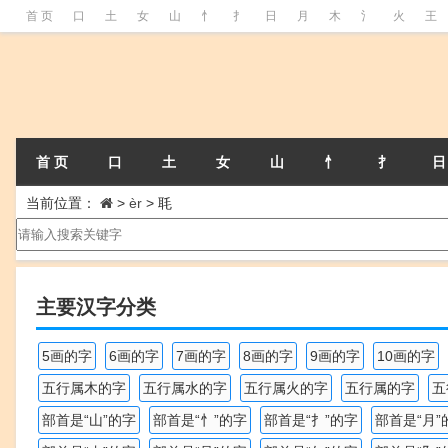
首 页
口
土
女
山
忄
扌
日
月
木
氵
火
王
首 页
口
土
女
山
忄
扌
日
当前位置：
>
èr
>
毦
主要汉字分类
5画的字
6画的字
7画的字
8画的字
9画的字
10画的字
五行属木的字
五行属水的字
五行属火的字
五行属的字
五
部首是“山”的字
部首是“忄”的字
部首是“扌”的字
部首是“月”