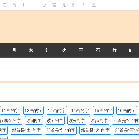
石
竹
糹
艹
虫
言
足
釒
阝
魚
月
木
氵
火
王
石
竹
糹
11画的字
12画的字
13画的字
14画的字
15画的字
16画的字
行属金的字
读jī的字
读xí的字
读yī的字
读yǔ的字
部首是“亻”的
的字
部首是“木”的字
部首是“氵”的字
部首是“火”的字
部首是“王”