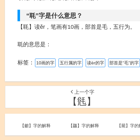
“毦”字是什么意思？
【毦】读ěr，笔画有10画，部首是毛，五行为。
毦的意思是：
标签：
10画的字
五行属的字
读èr的字
部首是“毛”的字
上一个字
【毤】
【龤】字的解释
【龘】字的解释
【龎】字的