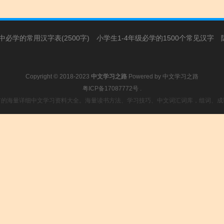
必学的常用汉字表(2500字)
小学生1-4年级必学的1500个常见汉字
Copyright © 2018-2023
中文学习之路
Powered by
中文学习之路
粤ICP备17087772号
.
富的海量详细中文学习资料大全。海量读书方法、学习技巧、中文词汇词库，组词、成