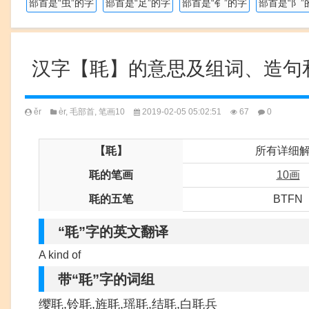
部首是“虫”的字
部首是“足”的字
部首是“钅”的字
部首是“阝”
汉字【毦】的意思及组词、造句
ěr
èr
,
毛部首
,
笔画10
2019-02-05 05:02:51
67
0
【毦】
所有详细
毦的笔画
10画
毦的五笔
BTFN
“毦”字的英文翻译
A kind of
带“毦”字的词组
缨毦,铃毦,旌毦,瑶毦,结毦,白毦兵