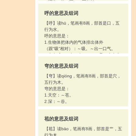
2.环绕；绕一圈：～而复始。
3.普遍；整个；全：众所～知。～天。～
呼的意思及组词
身。
4.时间的一轮；特指一个星期：～期。一
【呼】读hū，笔画有8画，部首是口，五
～。
行为水。
5.完备：招待不～。计划～密。
呼的意思是：
6.接济；救济：～济。～急。
1.生物体把体内的气体排出体外
7.朝代名。1.（约前1046—前256）。周
（跟“吸”相对）：～吸。～出一口气。
武王灭商后建立。从周建立到公元前771
2.大声喊：～声。欢～。～口号。大声疾
年周幽王被杀，建都镐京（今陕西西
～。
安），史称西周。从公元前770年周平王
穹的意思及组词
3.叫；叫人来：直～其名。一～百诺。～
东迁洛邑（今河南洛阳西），到公元前
之即来，挥之即去。
【穹】读qióng，笔画有8画，部首是穴，
256年被秦所灭，史称东周。东周分为春
4.姓。
五行为木。
秋、战国两个时期。2.北朝之一（557—
5.形容风声等：北风～～地吹。
穹的意思是：
581）。宇文觉灭西魏后建立。建都长安
1.天空：～苍。
（今陕西西安），国号周，史称北周。为
2.深：～谷。
隋所灭。3.五代之一（951—960）。郭威
灭后汉后建立。建都汴（今河南开封），
国号周，史称后周。为北宋所灭。
苞的意思及组词
8.古又同“中（zhōng）”：不～于用（不
【苞】读bāo，笔画有8画，部首是艹，五
中用）。
行为木。