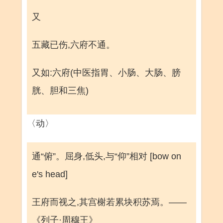
又
五藏已伤,六府不通。
又如:六府(中医指胃、小肠、大肠、膀
胱、胆和三焦)
〈动〉
通“俯”。屈身,低头,与“仰”相对 [bow on
e's head]
王府而视之,其宫榭若累块积苏焉。——
《列子·周穆王》