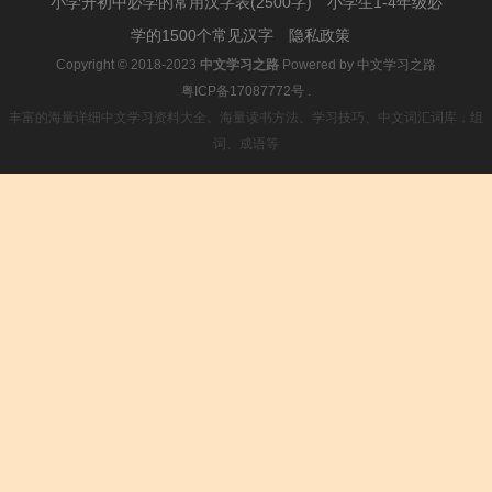
小学升初中必学的常用汉字表(2500字)
小学生1-4年级必
学的1500个常见汉字
隐私政策
Copyright © 2018-2023
中文学习之路
Powered by
中文学习之路
粤ICP备17087772号
.
丰富的海量详细中文学习资料大全。海量读书方法、学习技巧、中文词汇词库，组
词、成语等