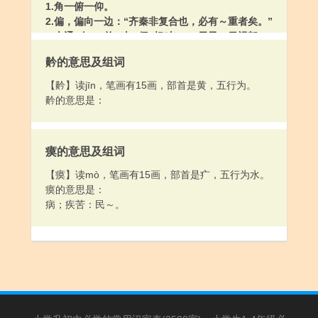
1.角一俯一仰。
2.偏，偏向一边：“齐秦非复合也，必有～重者矣。”
3.古通“奇”，单（与“偶”相对）：“天子～日视朝。”
[ qí ]
黅的意思及组词
古通“奇”，奇怪：“二曰～梦。”
【黅】读jīn，笔画有15画，部首是黄，五行为。
黅的意思是：
瘼的意思及组词
【瘼】读mò，笔画有15画，部首是疒，五行为水。
瘼的意思是：
病；疾苦：民～。