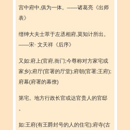
宫中府中,俱为一体。——诸葛亮《出师
表》
缙绅大夫士萃于左丞相府,莫知计所出。
——宋· 文天祥《后序》
又如:府上(官府,衙门;今尊称对方家宅或
家乡);府厅(官署的厅堂);府朝(官署;王府);
府幕(府署的幕僚)
第宅。地方行政长官或达官贵人的官邸
。
如:王府(有王爵封号的人的住宅);府寺(古