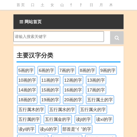
首 页
口
土
女
山
忄
扌
日
月
木
氵
火
王
石
竹
糹
艹
虫
言
足
网站首页
釒
阝
魚
主要汉字分类
5画的字
6画的字
7画的字
8画的字
9画的字
10画的字
11画的字
12画的字
13画的字
14画的字
15画的字
16画的字
17画的字
18画的字
19画的字
20画的字
五行属土的字
五行属木的字
五行属水的字
五行属火的字
五行属的字
五行属金的字
读jī的字
读xí的字
读yī的字
读yǔ的字
部首是“亻”的字