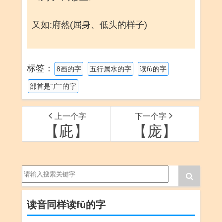
又如:府然(屈身、低头的样子)
标签：
8画的字
五行属水的字
读fù的字
部首是“广”的字
上一个字
下一个字
【庛】
【庞】
读音同样读fǔ的字