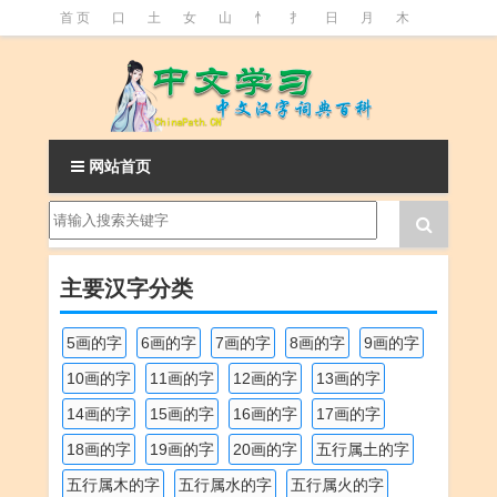
首 页
口
土
女
山
忄
扌
日
月
木
氵
火
王
石
竹
糹
艹
虫
言
足
釒
阝
魚
网站首页
主要汉字分类
5画的字
6画的字
7画的字
8画的字
9画的字
10画的字
11画的字
12画的字
13画的字
14画的字
15画的字
16画的字
17画的字
18画的字
19画的字
20画的字
五行属土的字
五行属木的字
五行属水的字
五行属火的字