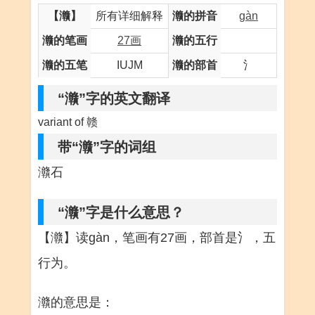
【灨】
所有详细解释
灨的拼音
gàn
灨的笔画
27画
灨的五行
灨的五笔
IUJM
灨的部首
氵
“灨”字的英文翻译
variant of 赣
带“灨”字的词组
灨石
“灨”字是什么意思？
【灨】读gàn，笔画有27画，部首是氵，五
行为。
灨的意思是：