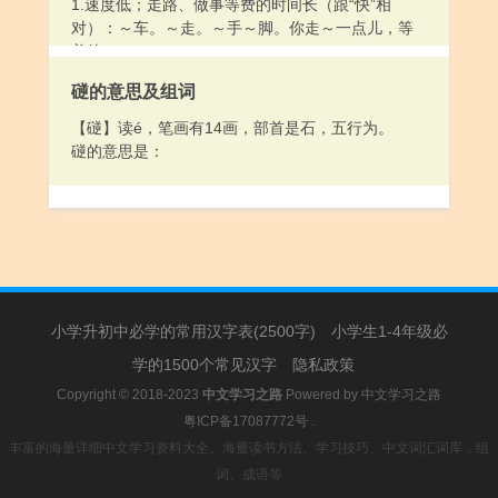
1.速度低；走路、做事等费的时间长（跟“快”相
对）：～车。～走。～手～脚。你走～一点儿，等
着他。
2.从缓：且～。～点儿告诉他，等两天再说。
磀的意思及组词
3.莫；不要：～道。～说。
4.姓。
【磀】读é，笔画有14画，部首是石，五行为。
5.态度冷淡，没有礼貌：傲～。怠～。
磀的意思是：
小学升初中必学的常用汉字表(2500字)
小学生1-4年级必
学的1500个常见汉字
隐私政策
Copyright © 2018-2023
中文学习之路
Powered by
中文学习之路
粤ICP备17087772号
.
丰富的海量详细中文学习资料大全。海量读书方法、学习技巧、中文词汇词库，组
词、成语等