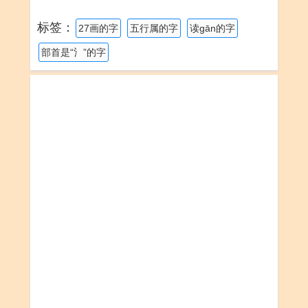
标签：
27画的字
五行属的字
读gān的字
部首是“氵”的字