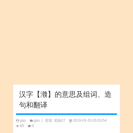
汉字【灨】的意思及组词、造
句和翻译
gàn
gān
,
氵部首
,
笔画27
2019-03-20 05:03:54
85
0