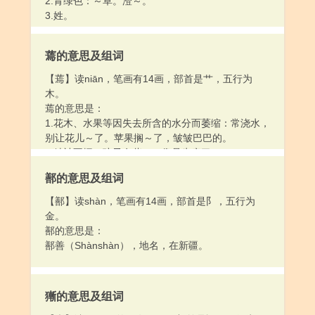
2.青绿色：～草。澄～。
3.姓。
蔫的意思及组词
【蔫】读niān，笔画有14画，部首是艹，五行为
木。
蔫的意思是：
1.花木、水果等因失去所含的水分而萎缩：常浇水，
别让花儿～了。苹果搁～了，皱皱巴巴的。
2.精神不振：孩子有些～，像是生病了。
3.（性子）慢；不爽利：～性子。别看他人～，却很
鄯的意思及组词
有主见。
【鄯】读shàn，笔画有14画，部首是阝，五行为
金。
鄯的意思是：
鄯善（Shànshàn），地名，在新疆。
獑的意思及组词