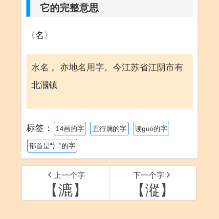
它的完整意思
〈名〉
水名 。亦地名用字。今江苏省江阴市有
北漍镇
标签：
14画的字
五行属的字
读guō的字
部首是“氵”的字
上一个字
下一个字
【漉】
【漎】