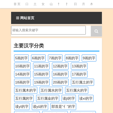
首 页
口
土
女
山
忄
扌
日
月
木
氵
火
王
石
竹
糹
艹
虫
言
足
网站首页
釒
阝
魚
主要汉字分类
5画的字
6画的字
7画的字
8画的字
9画的字
10画的字
11画的字
12画的字
13画的字
14画的字
15画的字
16画的字
17画的字
18画的字
19画的字
20画的字
五行属土的字
五行属木的字
五行属水的字
五行属火的字
五行属的字
五行属金的字
读jī的字
读xí的字
读yī的字
读yǔ的字
部首是“亻”的字