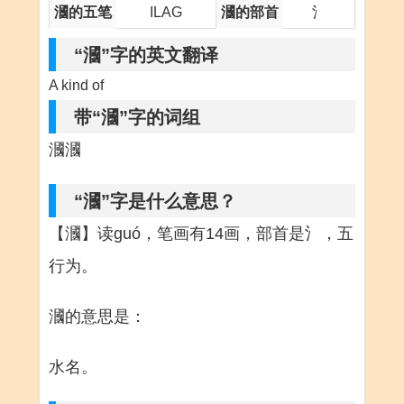
漍的五笔
ILAG
漍的部首
氵
“漍”字的英文翻译
A kind of
带“漍”字的词组
漍漍
“漍”字是什么意思？
【漍】读guó，笔画有14画，部首是氵，五
行为。
漍的意思是：
水名。