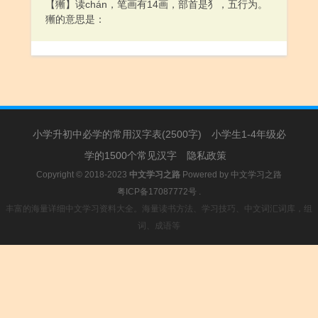
【獑】读chán，笔画有14画，部首是犭，五行为。
獑的意思是：
小学升初中必学的常用汉字表(2500字)
小学生1-4年级必
学的1500个常见汉字
隐私政策
Copyright © 2018-2023
中文学习之路
Powered by
中文学习之路
粤ICP备17087772号
.
丰富的海量详细中文学习资料大全。海量读书方法、学习技巧、中文词汇词库，组
词、成语等