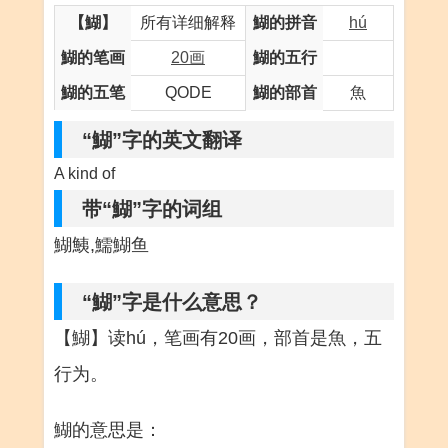
【鰗】
所有详细解释
鰗的拼音
hú
鰗的笔画
20画
鰗的五行
鰗的五笔
QODE
鰗的部首
魚
“鰗”字的英文翻译
A kind of
带“鰗”字的词组
鰗鮧,鱬鰗鱼
“鰗”字是什么意思？
【鰗】读hú，笔画有20画，部首是魚，五
行为。
鰗的意思是：