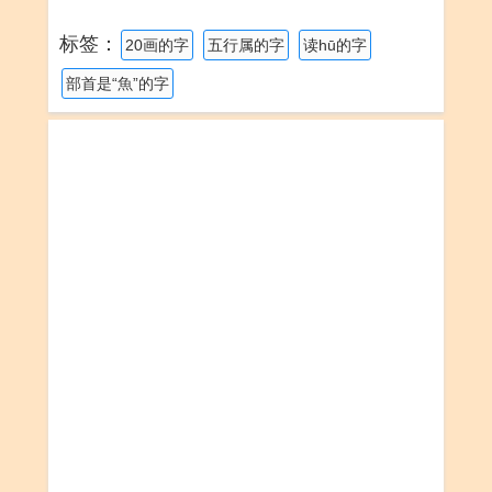
标签：
20画的字
五行属的字
读hū的字
部首是“魚”的字