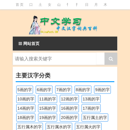
首 页
口
土
女
山
忄
扌
日
月
木
氵
火
王
石
竹
糹
艹
虫
言
足
釒
阝
魚
网站首页
主要汉字分类
5画的字
6画的字
7画的字
8画的字
9画的字
10画的字
11画的字
12画的字
13画的字
14画的字
15画的字
16画的字
17画的字
18画的字
19画的字
20画的字
五行属土的字
五行属木的字
五行属水的字
五行属火的字