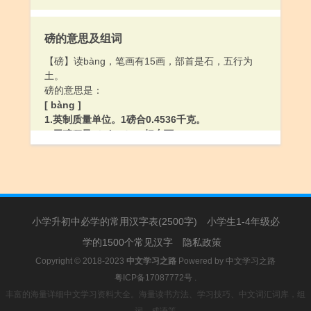
磅的意思及组词
【磅】读bàng，笔画有15画，部首是石，五行为
土。
磅的意思是：
[ bàng ]
1.英制质量单位。1磅合0.4536千克。
2.用磅秤量（liáng）：把东西～一～。
[ páng ]
1.〔磅礴〕
2.（气势）盛大，雄伟：气势～。
3.（气势）充满：～宇内。
小学升初中必学的常用汉字表(2500字)
小学生1-4年级必
学的1500个常见汉字
隐私政策
Copyright © 2018-2023
中文学习之路
Powered by
中文学习之路
粤ICP备17087772号
.
丰富的海量详细中文学习资料大全。海量读书方法、学习技巧、中文词汇词库，组