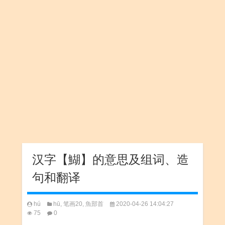
汉字【鰗】的意思及组词、造
句和翻译
hú
hū
,
笔画20
,
魚部首
2020-04-26 14:04:27
75
0