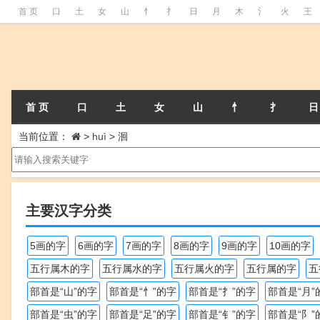
首 页
口
土
女
山
忄
扌
日
月
木
氵
火
王
首 页
口
土
女
山
忄
扌
日
当前位置：
>
huì
>
洄
主要汉字分类
5画的字
6画的字
7画的字
8画的字
9画的字
10画的字
五行属木的字
五行属水的字
五行属火的字
五行属的字
五
部首是“山”的字
部首是“忄”的字
部首是“扌”的字
部首是“月”
部首是“虫”的字
部首是“足”的字
部首是“钅”的字
部首是“阝”