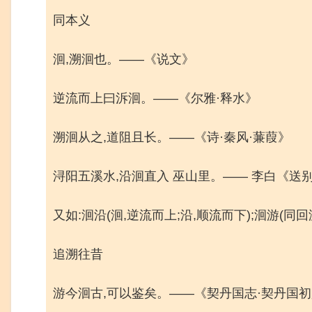
同本义
洄,溯洄也。——《说文》
逆流而上曰泝洄。——《尔雅·释水》
溯洄从之,道阻且长。——《诗·秦风·蒹葭》
浔阳五溪水,沿洄直入 巫山里。—— 李白《送
又如:洄沿(洄,逆流而上;沿,顺流而下);洄游(同回
追溯往昔
游今洄古,可以鉴矣。——《契丹国志·契丹国