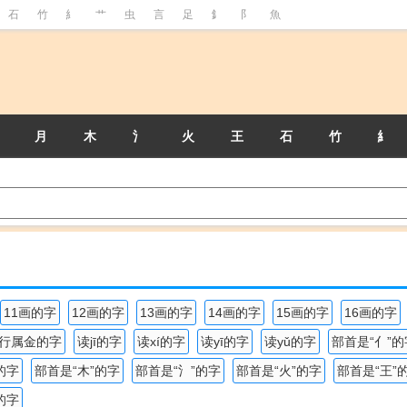
石
竹
糹
艹
虫
言
足
釒
阝
魚
月
木
氵
火
王
石
竹
糹
11画的字
12画的字
13画的字
14画的字
15画的字
16画的字
行属金的字
读jī的字
读xí的字
读yī的字
读yǔ的字
部首是“亻”的
的字
部首是“木”的字
部首是“氵”的字
部首是“火”的字
部首是“王”
的字