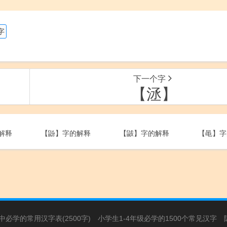
字
下一个字
【洆】
解释
【鼢】字的解释
【鼥】字的解释
【黾】字
必学的常用汉字表(2500字)
小学生1-4年级必学的1500个常见汉字