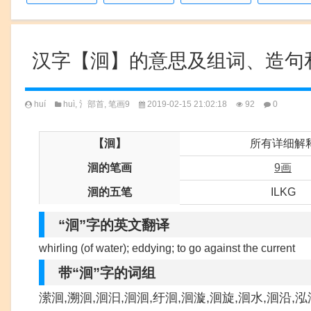
汉字【洄】的意思及组词、造句
huí
huì
,
氵部首
,
笔画9
2019-02-15 21:02:18
92
0
【洄】
所有详细解
洄的笔画
9画
洄的五笔
ILKG
“洄”字的英文翻译
whirling (of water); eddying; to go against the current
带“洄”字的词组
潆洄,溯洄,洄汩,洄洄,纡洄,洄漩,洄旋,洄水,洄沿,泓