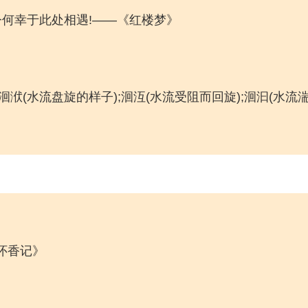
今何幸于此处相遇!——《红楼梦》
洄洑(水流盘旋的样子);洄沍(水流受阻而回旋);洄汩(水流
怀香记》