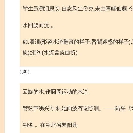
学生虽溯洄思切,自念风尘俗吏,未由再睹仙颜,
水回旋而流 。
如:洄洄(形容水流翻滚的样子;昏闇迷惑的样子);
旋);洄纠(水流盘旋曲折)
〈名〉
回旋的水,作圆周运动的水流
管弦声沸兴方来,池面波溶返照洄。——陆采《
湖名 。在湖北省襄阳县