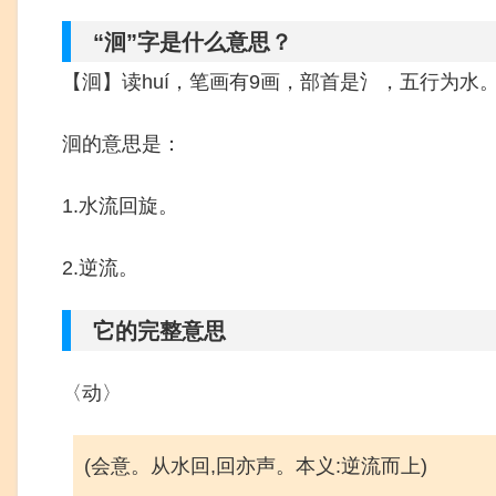
“洄”字是什么意思？
【洄】读huí，笔画有9画，部首是氵，五行为水
洄的意思是：
1.水流回旋。
2.逆流。
它的完整意思
〈动〉
(会意。从水回,回亦声。本义:逆流而上)