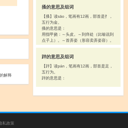
搔的意思及组词
【搔】读sāo，笔画有12画，部首是扌，
五行为金。
搔的意思是：
用指甲挠：～头皮。～到痒处（比喻说到
点子上）。～首弄姿（形容卖弄姿容）。
跘的意思及组词
【跘】读pán，笔画有12画，部首是足，
五行为。
的解释
跘的意思是：
隐私政策