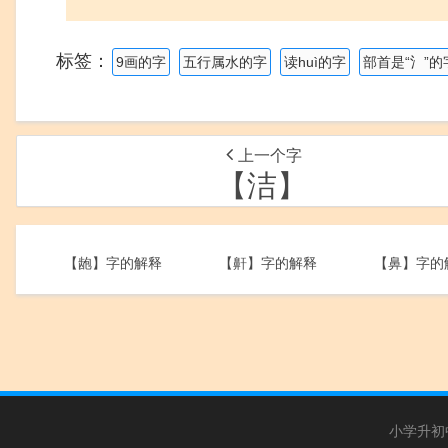
标签：
9画的字
五行属水的字
读huì的字
部首是“氵”的
上一个字
【洁】
【龅】字的解释
【鼾】字的解释
【鼻】字的
小学升初中