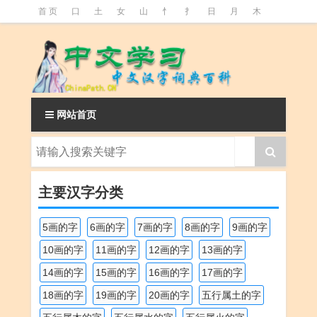
首 页
口
土
女
山
忄
扌
日
月
木
氵
火
王
石
竹
糹
艹
虫
言
足
釒
阝
魚
网站首页
主要汉字分类
5画的字
6画的字
7画的字
8画的字
9画的字
10画的字
11画的字
12画的字
13画的字
14画的字
15画的字
16画的字
17画的字
18画的字
19画的字
20画的字
五行属土的字