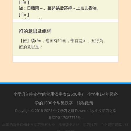
[ lín ]
浇：日晒雨～。菜起锅后还得～上点儿香油。
[ lìn ]
1.过滤：～盐。
2.淋病，性病的一种。通过性交传播。病原体是淋病
袵的意思及组词
双球菌。患者尿道发炎，化脓，尿中带血。
【袵】读rèn，笔画有11画，部首是衤，五行为。
袵的意思是：
小学升初中必学的常用汉字表(2500字)
小学生1-4年级必
学的1500个常见汉字
隐私政策
Copyright © 2018-2023
中文学习之路
Powered by
中文学习之路
粤ICP备17087772号
.
丰富的海量详细中文学习资料大全。海量读书方法、学习技巧、中文词汇词库，组