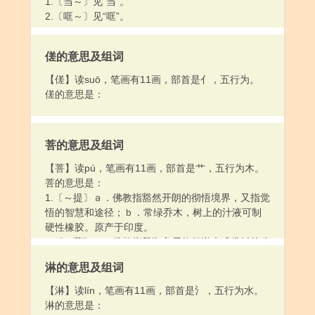
1.〔当～〕见“当”。
2.〔哐～〕见“哐”。
傞的意思及组词
【傞】读suō，笔画有11画，部首是亻，五行为。
傞的意思是：
菩的意思及组词
【菩】读pú，笔画有11画，部首是艹，五行为木。
菩的意思是：
1.〔～提〕ａ．佛教指豁然开朗的彻悟境界，又指觉
悟的智慧和途径；ｂ．常绿乔木，树上的汁液可制
硬性橡胶。原产于印度。
2.〔～萨〕ａ．佛教指释迦牟尼修行尚未成佛时的称
号，后指修行到一定程度，地位仅次于佛的人；
淋的意思及组词
ｂ．泛指佛和某些神；ｃ．喻慈善的人。
【淋】读lín，笔画有11画，部首是氵，五行为水。
淋的意思是：