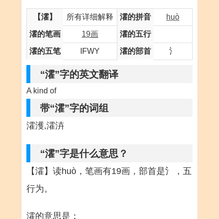
【瀖】
所有详细解释
瀖的拼音
huò
瀖的笔画
19画
瀖的五行
瀖的五笔
IFWY
瀖的部首
氵
“瀖”字的英文翻译
A kind of
带“瀖”字的词组
瀖濩,瀖泋
“瀖”字是什么意思？
【瀖】读huò，笔画有19画，部首是氵，五
行为。
瀖的意思是：