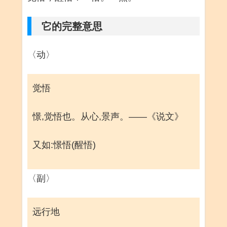
它的完整意思
〈动〉
觉悟
憬,觉悟也。从心,景声。——《说文》
又如:憬悟(醒悟)
〈副〉
远行地