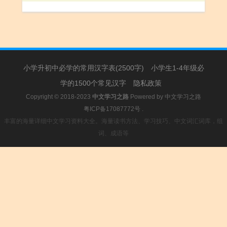
小学升初中必学的常用汉字表(2500字)
小学生1-4年级必
学的1500个常见汉字
隐私政策
Copyright © 2018-2023
中文学习之路
Powered by
中文学习之路
粤ICP备17087772号
.
丰富的海量详细中文学习资料大全。海量读书方法、学习技巧、中文词汇词库，组
词、成语等