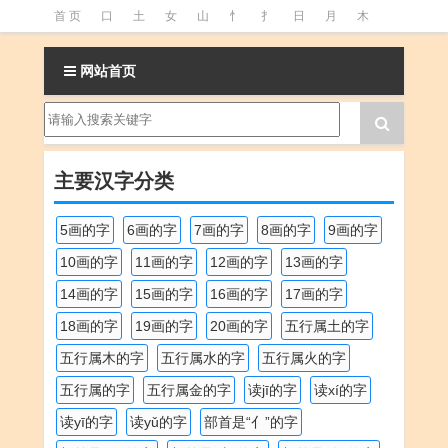
首 页
口
土
女
山
忄
扌
日
月
木
氵
火
王
石
竹
糹
艹
虫
言
足
网站首页
釒
阝
魚
主要汉字分类
5画的字
6画的字
7画的字
8画的字
9画的字
10画的字
11画的字
12画的字
13画的字
14画的字
15画的字
16画的字
17画的字
18画的字
19画的字
20画的字
五行属土的字
五行属木的字
五行属水的字
五行属火的字
五行属的字
五行属金的字
读jī的字
读xí的字
读yī的字
读yǔ的字
部首是“亻”的字