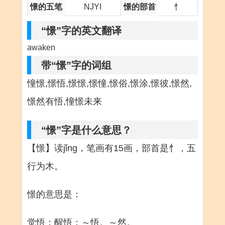
憬的五笔
NJYI
憬的部首
忄
“憬”字的英文翻译
awaken
带“憬”字的词组
憧憬,憬悟,憬憬,憬憧,憬俗,憬涂,憬彼,憬然,
憬然有悟,憧憬未来
“憬”字是什么意思？
【憬】读jǐng，笔画有15画，部首是忄，五
行为木。
憬的意思是：
觉悟；醒悟：～悟。～然。