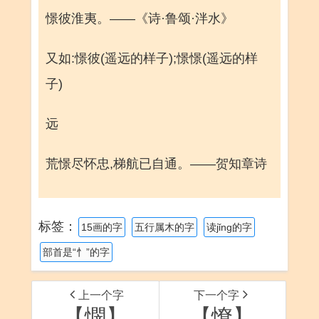
憬彼淮夷。——《诗·鲁颂·泮水》
又如:憬彼(遥远的样子);憬憬(遥远的样
子)
远
荒憬尽怀忠,梯航已自通。——贺知章诗
标签：
15画的字
五行属木的字
读jǐng的字
部首是“忄”的字
上一个字
下一个字
【憫】
【憭】