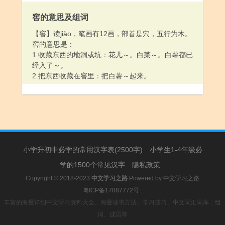
窖的意思及组词
【窖】读jiào，笔画有12画，部首是穴，五行为木。
窖的意思是：
1.收藏东西的地洞或坑：花儿～。白菜～。白薯都已
经入了～。
2.把东西收藏在窖里：把白薯～起来。
小学升初中必学的常用汉字表(2500字)
小学生1-4年级必
学的1500个常见汉字
隐私政策
Copyright © 2018-2023
中文学习之路
Powered by
中文学习之路
粤ICP备17087772号
.
丰富的海量详细中文学习资料大全。海量读书方法、学习技巧、中文词汇词库，组
词、成语等