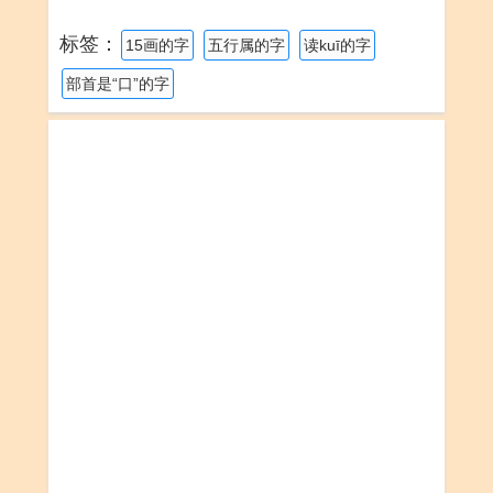
标签：
15画的字
五行属的字
读kuī的字
部首是“口”的字