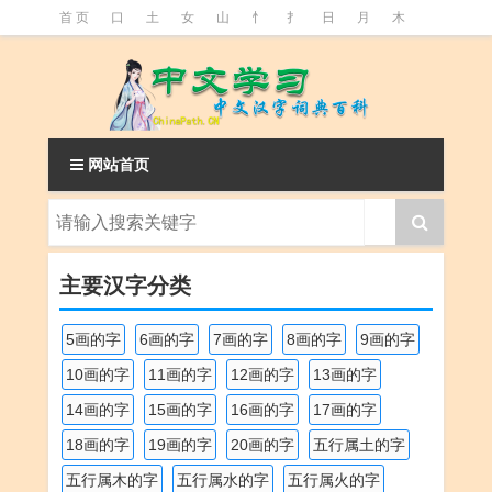
首 页
口
土
女
山
忄
扌
日
月
木
氵
火
王
石
竹
糹
艹
虫
言
足
釒
阝
魚
网站首页
主要汉字分类
5画的字
6画的字
7画的字
8画的字
9画的字
10画的字
11画的字
12画的字
13画的字
14画的字
15画的字
16画的字
17画的字
18画的字
19画的字
20画的字
五行属土的字
五行属木的字
五行属水的字
五行属火的字