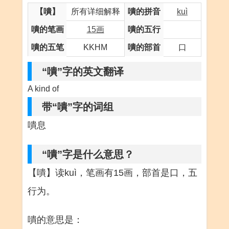
【嘳】
所有详细解释
嘳的拼音
kuì
嘳的笔画
15画
嘳的五行
嘳的五笔
KKHM
嘳的部首
口
“嘳”字的英文翻译
A kind of
带“嘳”字的词组
嘳息
“嘳”字是什么意思？
【嘳】读kuì，笔画有15画，部首是口，五
行为。
嘳的意思是：