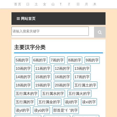
首 页
口
土
女
山
忄
扌
日
月
木
氵
火
王
石
竹
糹
艹
虫
言
足
网站首页
釒
阝
魚
主要汉字分类
5画的字
6画的字
7画的字
8画的字
9画的字
10画的字
11画的字
12画的字
13画的字
14画的字
15画的字
16画的字
17画的字
18画的字
19画的字
20画的字
五行属土的字
五行属木的字
五行属水的字
五行属火的字
五行属的字
五行属金的字
读jī的字
读xí的字
读yī的字
读yǔ的字
部首是“亻”的字