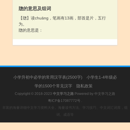
牎的意思及组词
【牎】读chuāng，笔画有13画，部首是片，五行
为。
牎的意思是：
小学升初中必学的常用汉字表(2500字)
小学生1-4年级必
学的1500个常见汉字
隐私政策
Copyright © 2018-2023
中文学习之路
Powered by
中文学习之路
粤ICP备17087772号
.
丰富的海量详细中文学习资料大全。海量读书方法、学习技巧、中文词汇词库，组
词、成语等