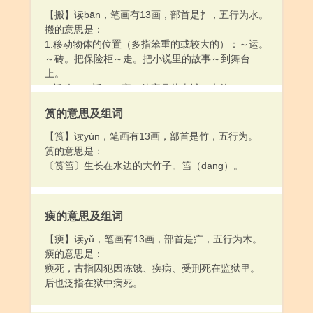
【搬】读bān，笔画有13画，部首是扌，五行为水。
搬的意思是：
1.移动物体的位置（多指笨重的或较大的）：～运。
～砖。把保险柜～走。把小说里的故事～到舞台
上。
2.迁移：～迁。～家。他家是从南城～来的。
筼的意思及组词
【筼】读yún，笔画有13画，部首是竹，五行为。
筼的意思是：
〔筼筜〕生长在水边的大竹子。筜（dāng）。
瘐的意思及组词
【瘐】读yǔ，笔画有13画，部首是疒，五行为木。
瘐的意思是：
瘐死，古指囚犯因冻饿、疾病、受刑死在监狱里。
后也泛指在狱中病死。