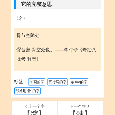
它的完整意思
〈名〉
骨节空隙处
髎音寥,骨空处也。——李时珍《奇经八
脉考·释音》
标签：
20画的字
五行属的字
读liáo的字
部首是“骨”的字
上一个字
下一个字
【髋】
【髏】