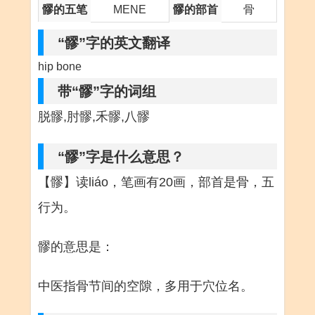
髎的五笔
MENE
髎的部首
骨
“髎”字的英文翻译
hip bone
带“髎”字的词组
脱髎,肘髎,禾髎,八髎
“髎”字是什么意思？
【髎】读liáo，笔画有20画，部首是骨，五
行为。
髎的意思是：
中医指骨节间的空隙，多用于穴位名。