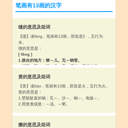
笔画有13画的汉字
缝的意思及组词
【缝】读fèng，笔画有13画，部首是纟，五行为
水。
缝的意思是：
[ fèng ]
1.接合的地方：缭～儿。无～钢管。
2.缝隙：裂～。门～儿。见～插针。床板有道～。
[ féng ]
煲的意思及组词
1.用针线将原来不在一起或开了口儿的东西连上：～
件衣裳。鞋开了绽要～上。动过手术，伤口刚～
【煲】读bāo，笔画有13画，部首是火，五行为火。
好。
煲的意思是：
2.姓。
1.壁较陡直的锅：瓦～。沙～。铜～。电饭～。
2.用煲煮或熬：～汤。～粥。
搬的意思及组词