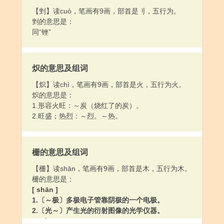
【剉】读cuò，笔画有9画，部首是刂，五行为。
剉的意思是：
同“锉”
炽的意思及组词
【炽】读chì，笔画有9画，部首是火，五行为火。
炽的意思是：
1.形容火旺：～炭（烧红了的炭）。
2.旺盛；热烈：～烈。～热。
栅的意思及组词
【栅】读shān，笔画有9画，部首是木，五行为木。
栅的意思是：
[ shān ]
1.〔～极〕多极电子管靠阴极的一个电极。
2.〔光～〕产生光的衍射图像的光学仪器。
[ zhà ]