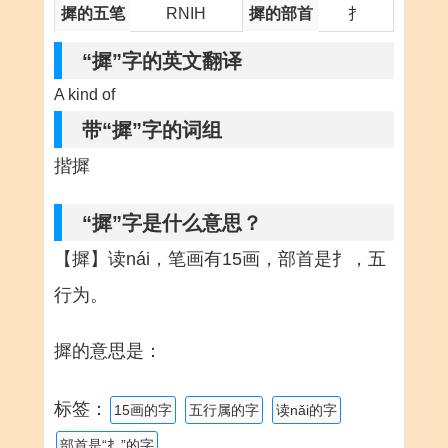
摨的五笔
RNIH
摨的部首
扌
“摨”字的英文翻译
A kind of
带“摨”字的词组
揩摨
“摨”字是什么意思？
【摨】读nái，笔画有15画，部首是扌，五
行为。
摨的意思是：
标签：
15画的字
五行属的字
读nǎi的字
部首是“扌”的字