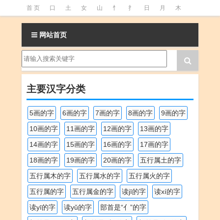
首 页
口
土
女
山
忄
扌
日
月
木
氵
火
王
石
竹
糹
艹
虫
言
足
网站首页
釒
阝
魚
主要汉字分类
5画的字
6画的字
7画的字
8画的字
9画的字
10画的字
11画的字
12画的字
13画的字
14画的字
15画的字
16画的字
17画的字
18画的字
19画的字
20画的字
五行属土的字
五行属木的字
五行属水的字
五行属火的字
五行属的字
五行属金的字
读jī的字
读xí的字
读yī的字
读yǔ的字
部首是“亻”的字