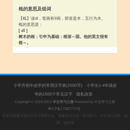
用竹木铁条等做成的阻拦物：～栏。～子。
柢的意思及组词
[ shi ]
1.〔上～〕。
【柢】读dǐ，笔画有9画，部首是木，五行为木。
2.〔下～〕地名，均在中国广东省。
柢的意思是：
[ cè ]
[ dǐ ]
〔上～〕〔下～〕地名，均在中国广东省。
树木的根；引申为基础：根深～固。他的英文很有
根～。
[ chí ]
1.碓衡，杵柄。《集韻·支韻》：“柢，《字林》：碓
衡。”
2.桃。《集韻·支韻》：“柢，桃也。”
小学升初中必学的常用汉字表(2500字)
小学生1-4年级必
学的1500个常见汉字
隐私政策
Copyright © 2018-2023
中文学习之路
Powered by
中文学习之路
粤ICP备17087772号
.
丰富的海量详细中文学习资料大全。海量读书方法、学习技巧、中文词汇词库，组
词、成语等