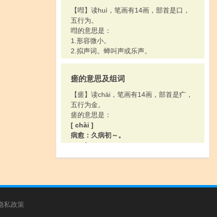
【嘒】读huì，笔画有14画，部首是口，
五行为。
嘒的意思是：
1.形容微小。
2.拟声词。蝉叫声或乐声。
瘥的意思及组词
【瘥】读chài，笔画有14画，部首是疒，
五行为金。
瘥的意思是：
[ chài ]
病愈：久病初～。
[ cuó ]
病。
隐私政策