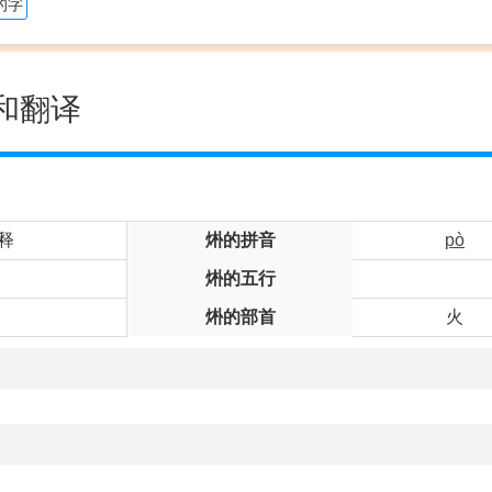
的字
和翻译
释
烞的拼音
pò
烞的五行
烞的部首
火