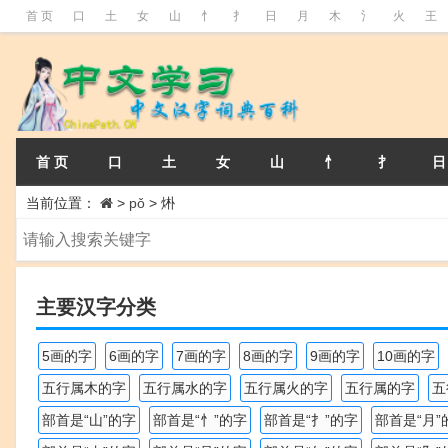
首 页
口
土
女
山
忄
扌
日
月
木
氵
火
王
首 页
口
土
女
山
忄
扌
日
当前位置：
>
pǒ
>
烞
主要汉字分类
5画的字
6画的字
7画的字
8画的字
9画的字
10画的字
五行属木的字
五行属水的字
五行属火的字
五行属的字
五
部首是“山”的字
部首是“忄”的字
部首是“扌”的字
部首是“月”