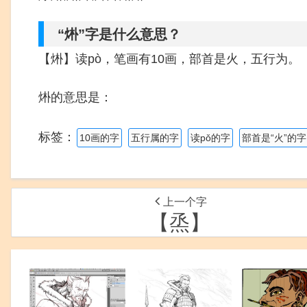
“烞”字是什么意思？
【烞】读pò，笔画有10画，部首是火，五行为。
烞的意思是：
标签：
10画的字
五行属的字
读pǒ的字
部首是“火”的字
上一个字
【烝】