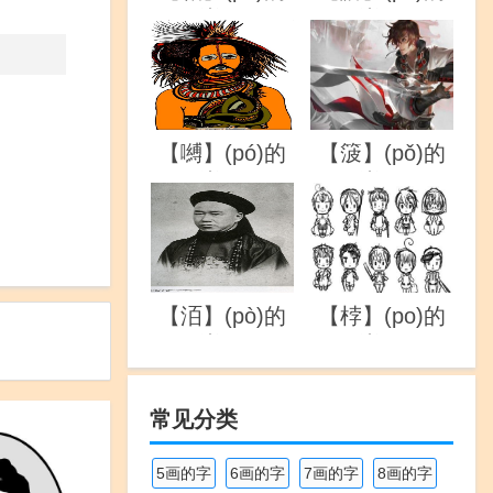
详解
详解
【嚩】(pó)的
【箥】(pǒ)的
详解
详解
【洦】(pò)的
【桲】(po)的
详解
详解
常见分类
5画的字
6画的字
7画的字
8画的字