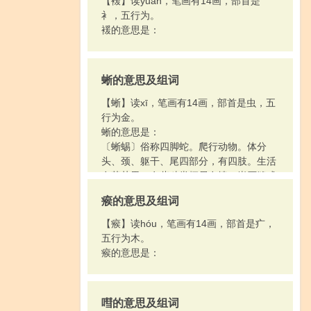
【褑】读yuàn，笔画有14画，部首是
衤，五行为。
褑的意思是：
蜥的意思及组词
【蜥】读xī，笔画有14画，部首是虫，五
行为金。
蜥的意思是：
〔蜥蜴〕俗称四脚蛇。爬行动物。体分
头、颈、躯干、尾四部分，有四肢。生活
在草丛里，有些种类栖居在墙、岩石缝或
树洞里，捕食昆虫和其他小动物。
瘊的意思及组词
【瘊】读hóu，笔画有14画，部首是疒，
五行为木。
瘊的意思是：
嘒的意思及组词