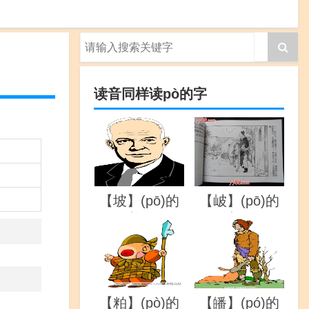
读音同样读pò的字
【坡】(pō)的
【岥】(pō)的
详解
详解
【粕】(pò)的
【皤】(pó)的