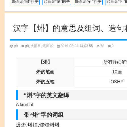
部首是“虫”的字
部首是“足”的字
部首是“钅”的字
部首是“阝”
汉字【烞】的意思及组词、造句
pò
pǒ
,
火部首
,
笔画10
2019-03-24 14:03:55
78
0
【烞】
所有详细解
烞的笔画
10画
烞的五笔
OSHY
“烞”字的英文翻译
A kind of
带“烞”字的词组
爆烞,烞熚,熚熚烞烞