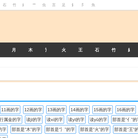
石
竹
糹
艹
虫
言
足
釒
阝
魚
月
木
氵
火
王
石
竹
糹
11画的字
12画的字
13画的字
14画的字
15画的字
16画的字
行属金的字
读jī的字
读xí的字
读yī的字
读yǔ的字
部首是“亻”的
的字
部首是“木”的字
部首是“氵”的字
部首是“火”的字
部首是“王”