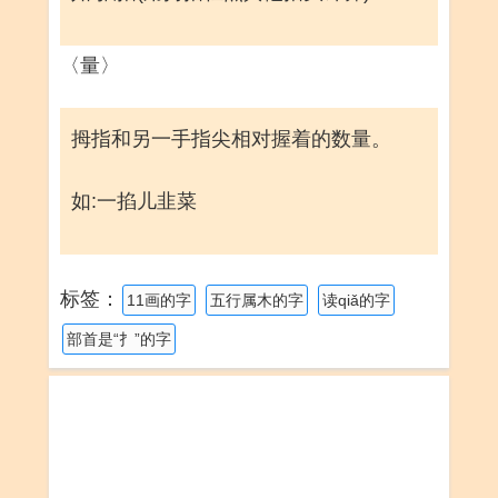
〈量〉
拇指和另一手指尖相对握着的数量。
如:一掐儿韭菜
标签：
11画的字
五行属木的字
读qiǎ的字
部首是“扌”的字