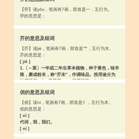
【丣】读yǒu，笔画有7画，部首是一，五行为。
丣的意思是：
芥的意思及组词
【芥】读jiè，笔画有7画，部首是艹，五行为木。
芥的意思是：
[ jiè ]
1.〔～菜〕一年或二年生草本植物，种子黄色，味辛
辣，磨成粉末，称“芥末”，作调味品。按用途分为
叶用芥菜（如“雪里蕻”）；茎用芥菜（如“榨
菜”）；根用芥菜（如“大头菜”）。
伲的意思及组词
2.小草，喻轻微纤细的事物：草～。纤～。～舟。
[ gài ]
【伲】读nì，笔画有7画，部首是亻，五行为木。
〔～菜〕一年生草本植物，芥菜的变种，叶大，表
伲的意思是：
面多皱纹，叶脉显著，可食。亦作“盖菜”。
[ nì ]
代词，我，我们。
[ ní ]
姓。