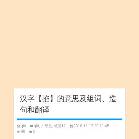
汉字【掐】的意思及组词、造
句和翻译
qiā
qiǎ
,
扌部首
,
笔画11
2018-11-17 20:11:45
98
0