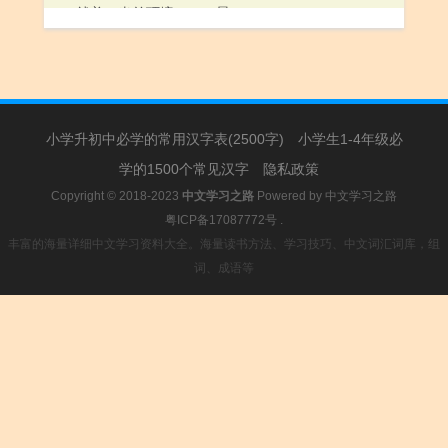
4.就着（当前环境）：～景。
5.姓。
6.就是：荷花～莲花。非此～彼。
7.就；便：一触～发。招之～来。闻过～改。
8.即使：～无他方之支援，也能按期完成任务。
小学升初中必学的常用汉字表(2500字)
小学生1-4年级必
学的1500个常见汉字
隐私政策
Copyright © 2018-2023
中文学习之路
Powered by
中文学习之路
粤ICP备17087772号
.
丰富的海量详细中文学习资料大全。海量读书方法、学习技巧、中文词汇词库，组
词、成语等