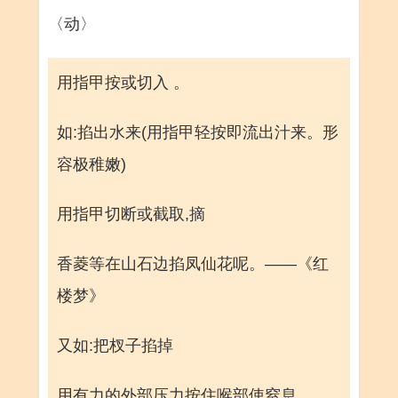
〈动〉
用指甲按或切入 。
如:掐出水来(用指甲轻按即流出汁来。形
容极稚嫩)
用指甲切断或截取,摘
香菱等在山石边掐凤仙花呢。——《红
楼梦》
又如:把杈子掐掉
用有力的外部压力按住喉部使窒息 。