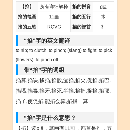
【掐】
所有详细解释
掐的拼音
qiā
掐的笔画
11画
掐的五行
木
掐的五笔
RQVG
掐的部首
扌
“掐”字的英文翻译
to nip; to clutch; to pinch; (slang) to fight; to pick
(flowers); to pinch off
带“掐”字的词组
掐算,掐诀,搔掐,掐骰,漏掐,掐尖,促掐,掐巴,
掐噶,掐毒,掐牙,掐死,半掐,掐把,捉掐,掐耶,
掐子,使促掐,能掐会算,掐指一算
“掐”字是什么意思？
【掐】读qiā，笔画有11画，部首是扌，五