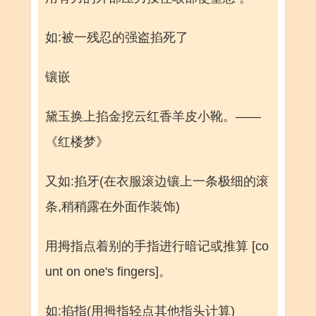
如:被一残忍的强盗掐死了
镶嵌
黛玉换上掐金挖云红香羊皮小靴。——
《红楼梦》
又如:掐牙(在衣服滚边镶上一条极细的滚
条,稍稍露在外面作装饰)
用拇指点着别的手指进行暗记或推算 [co
unt on one's fingers]。
如:掐指(用拇指轻点其他指头计算)