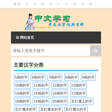
首 页
口
土
女
山
忄
扌
日
月
木
氵
火
王
石
竹
糹
艹
虫
言
足
釒
阝
魚
网站首页
主要汉字分类
5画的字
6画的字
7画的字
8画的字
9画的字
10画的字
11画的字
12画的字
13画的字
14画的字
15画的字
16画的字
17画的字
18画的字
19画的字
20画的字
五行属土的字
五行属木的字
五行属水的字
五行属火的字