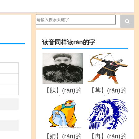
读音同样读rán的字
【肰】(rán)的
【苒】(rǎn)的
详解
详解
【姌】(rǎn)的
【冉】(rǎn)的