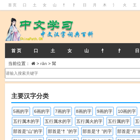
首 页
口
土
女
山
忄
扌
日
月
木
氵
火
王
首 页
口
土
女
山
忄
扌
日
当前位置：
>
rǎn
>
髯
主要汉字分类
5画的字
6画的字
7画的字
8画的字
9画的字
10画的字
五行属木的字
五行属水的字
五行属火的字
五行属的字
五
部首是“山”的字
部首是“忄”的字
部首是“扌”的字
部首是“月”