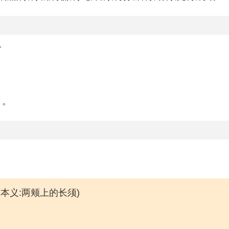
。
～。
。本义:两颊上的长须)