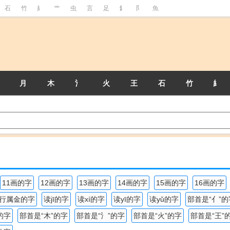
石
竹
糹
艹
虫
言
足
釒
阝
魚
月
木
氵
火
王
石
竹
糹
11画的字
12画的字
13画的字
14画的字
15画的字
16画的字
行属金的字
读jī的字
读xí的字
读yī的字
读yǔ的字
部首是“亻”的
的字
部首是“木”的字
部首是“氵”的字
部首是“火”的字
部首是“王”