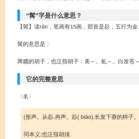
“髯”字是什么意思？
【髯】读rán，笔画有15画，部首是髟，五行为金
髯的意思是：
两腮的胡子，也泛指胡子：美～。虬～。白发苍
它的完整意思
〈名〉
(形声。从髟,冉声。髟( biāo),长发下垂的样子
同本义;也泛指胡须