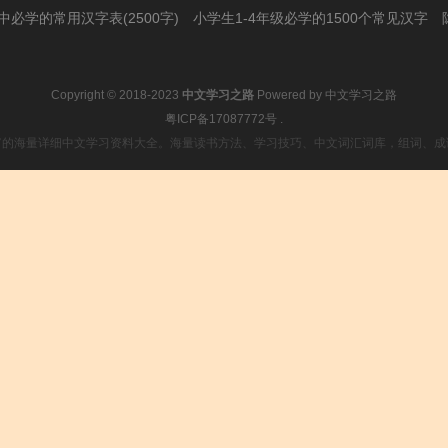
必学的常用汉字表(2500字)
小学生1-4年级必学的1500个常见汉字
Copyright © 2018-2023
中文学习之路
Powered by
中文学习之路
粤ICP备17087772号
.
富的海量详细中文学习资料大全。海量读书方法、学习技巧、中文词汇词库，组词、成