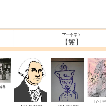
下一个字
【鬈】
解释
【齐】字