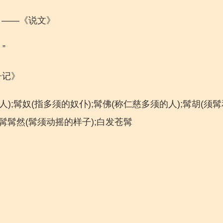
。——《说文》
”
舟记》
人);髯奴(指多须的奴仆);髯佛(称仁慈多须的人);髯胡(须
;髯髯然(髯须动摇的样子);白发苍髯