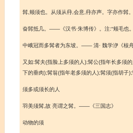
髥,颊须也。从须从冄,会意,冄亦声。字亦作髥
奋髥抵几。——《汉书·朱博传》。注:“颊毛也。
中峨冠而多髯者为东坡。—— 清· 魏学洢《核
又如:髯夫(指脸上多须的人);髯公(指年长多须的
下的垂肉);髯翁(指年老多须的人);髯须(指胡子)
须多或须长的人
羽美须髯,故 亮谓之髯。——《三国志》
动物的须