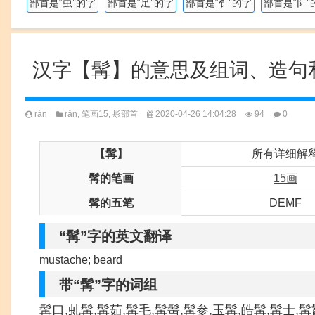
部首是“虫”的字
部首是“足”的字
部首是“钅”的字
部首是“阝”
汉字【髯】的意思及组词、造句
rán
rǎn
,
笔画15
,
髟部首
2020-04-26 14:04:28
94
0
【髯】
所有详细解
髯的笔画
15画
髯的五笔
DEMF
“髯”字的英文翻译
mustache; beard
带“髯”字的词组
髯口,虬髯,髯茹,髯毛,髯髩,髯参,玉髯,皓髯,髯士,髯