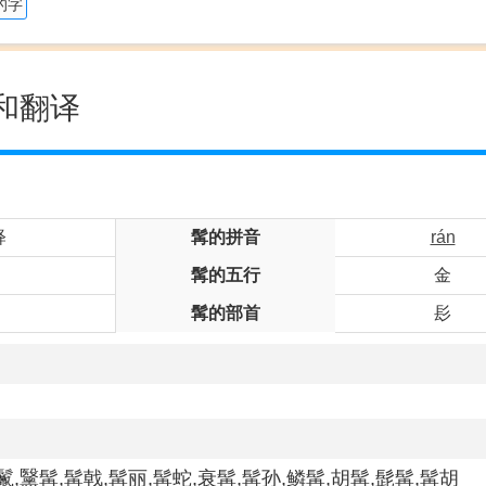
的字
和翻译
释
髯的拼音
rán
髯的五行
金
髯的部首
髟
鬣,黳髯,髯戟,髯丽,髯蛇,衰髯,髯孙,鳞髯,胡髯,髭髯,髯胡