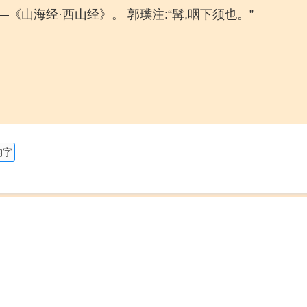
—《山海经·西山经》。 郭璞注:“髯,咽下须也。”
的字