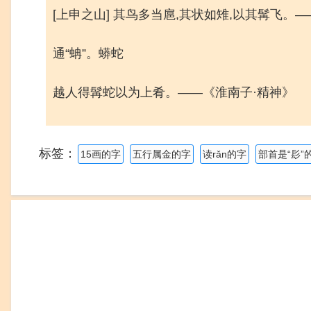
[上申之山] 其鸟多当扈,其状如雉,以其髯飞。—
通“蚺”。蟒蛇
越人得髯蛇以为上肴。——《淮南子·精神》
标签：
15画的字
五行属金的字
读rǎn的字
部首是“髟”