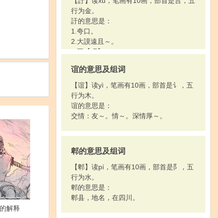
【訏】读xū，笔画有10画，部首是言，五
行为金。
訏的意思是：
1.夸口。
2.大謨遠且～。
3.同【吁】。
谊的意思及组词
【谊】读yì，笔画有10画，部首是讠，五
行为木。
谊的意思是：
交情：友～。情～。深情厚～。
郫的意思及组词
【郫】读pí，笔画有10画，部首是阝，五
行为水。
郫的意思是：
郫县，地名，在四川。
的解释