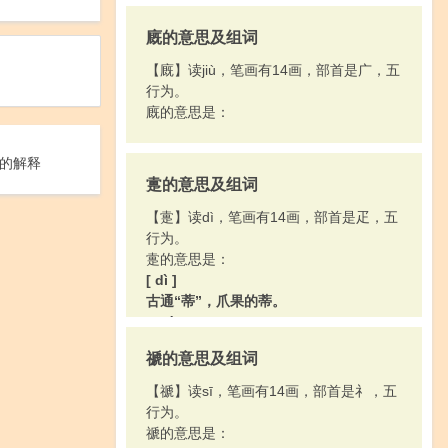
廐的意思及组词
【廐】读jiù，笔画有14画，部首是广，五
行为。
廐的意思是：
的解释
疐的意思及组词
【疐】读dì，笔画有14画，部首是疋，五
行为。
疐的意思是：
[ dì ]
古通“蒂”，爪果的蒂。
[ zhì ]
古同“踬”：“狼跋其胡，载～其尾。”
禠的意思及组词
【禠】读sī，笔画有14画，部首是礻，五
行为。
禠的意思是：