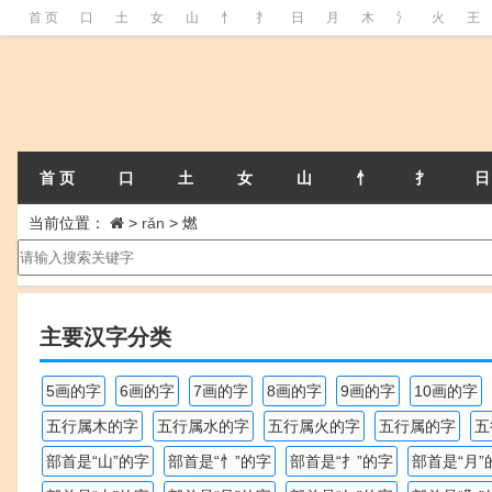
首 页
口
土
女
山
忄
扌
日
月
木
氵
火
王
首 页
口
土
女
山
忄
扌
日
当前位置：
>
rǎn
>
燃
主要汉字分类
5画的字
6画的字
7画的字
8画的字
9画的字
10画的字
五行属木的字
五行属水的字
五行属火的字
五行属的字
五
部首是“山”的字
部首是“忄”的字
部首是“扌”的字
部首是“月”