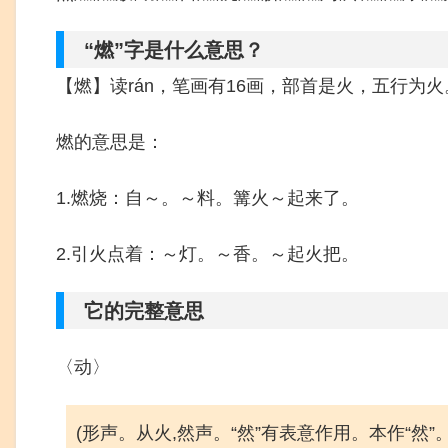
“燃”字是什么意思？
【燃】读rán，笔画有16画，部首是火，五行为火
燃的意思是：
1.燃烧：自～。～料。篝火～起来了。
2.引火点着：～灯。～香。～起火把。
它的完整意思
〈动〉
(形声。从火,然声。“然”有表意作用。本作“然”。