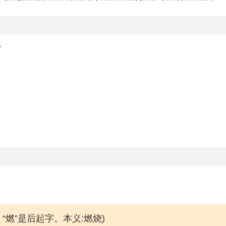
。
“燃”是后起字。本义:燃烧)