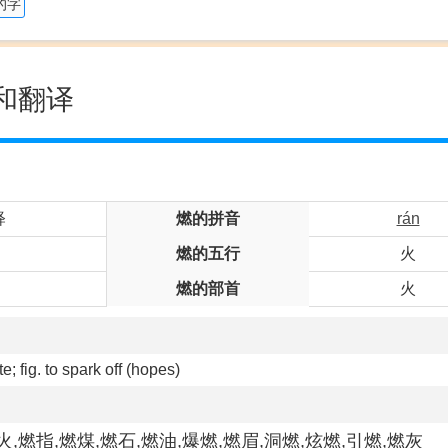
的字
和翻译
释
燃的拼音
rán
燃的五行
火
燃的部首
火
te; fig. to spark off (hopes)
火,燃指,燃煤,燃石,燃油,爆燃,燃眉,洞燃,炫燃,引燃,燃灰