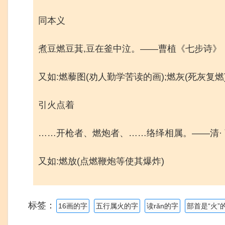
同本义
煮豆燃豆萁,豆在釜中泣。——曹植《七步诗》
又如:燃藜图(劝人勤学苦读的画);燃灰(死灰复燃)
引火点着
……开枪者、燃炮者、……络绎相属。——清·
又如:燃放(点燃鞭炮等使其爆炸)
标签：
16画的字
五行属火的字
读rǎn的字
部首是“火”