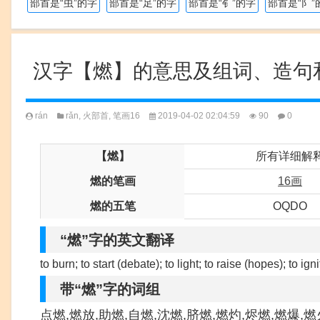
部首是“虫”的字
部首是“足”的字
部首是“钅”的字
部首是“阝”
汉字【燃】的意思及组词、造句
rán
rǎn
,
火部首
,
笔画16
2019-04-02 02:04:59
90
0
【燃】
所有详细解
燃的笔画
16画
燃的五笔
OQDO
“燃”字的英文翻译
to burn; to start (debate); to light; to raise (hopes); to igni
带“燃”字的词组
点燃,燃放,助燃,自燃,沈燃,脐燃,燃灼,烬燃,燃爆,燃