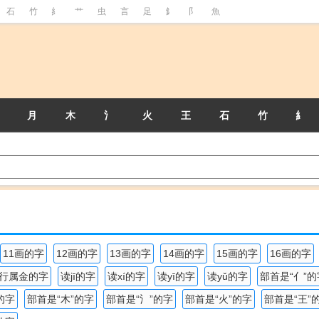
石
竹
糹
艹
虫
言
足
釒
阝
魚
月
木
氵
火
王
石
竹
糹
11画的字
12画的字
13画的字
14画的字
15画的字
16画的字
行属金的字
读jī的字
读xí的字
读yī的字
读yǔ的字
部首是“亻”的
的字
部首是“木”的字
部首是“氵”的字
部首是“火”的字
部首是“王”