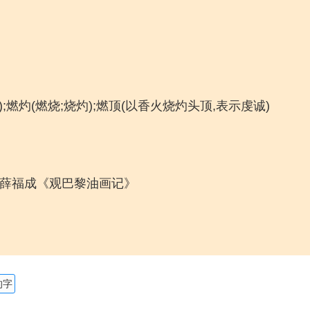
;燃灼(燃烧;烧灼);燃顶(以香火烧灼头顶,表示虔诚)
 薛福成《观巴黎油画记》
的字