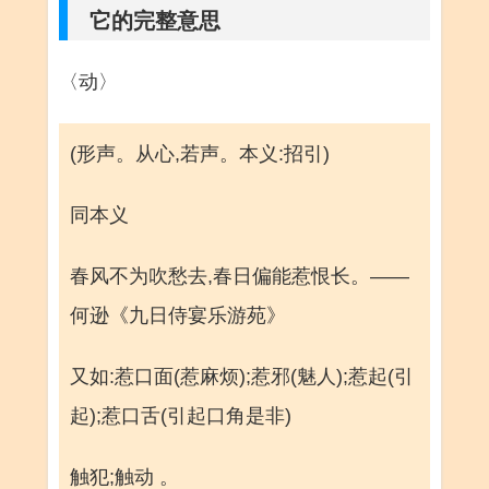
它的完整意思
〈动〉
(形声。从心,若声。本义:招引)
同本义
春风不为吹愁去,春日偏能惹恨长。——
何逊《九日侍宴乐游苑》
又如:惹口面(惹麻烦);惹邪(魅人);惹起(引
起);惹口舌(引起口角是非)
触犯;触动 。