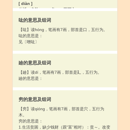
[ diàn ]
临近（危险）：～危。～于死亡。
吰的意思及组词
【吰】读hóng，笔画有7画，部首是口，五行为。
吰的意思是：
见〔噌吰〕
廸的意思及组词
【廸】读dí，笔画有7画，部首是廴，五行为。
廸的意思是：
穷的意思及组词
【穷】读qióng，笔画有7画，部首是穴，五行为
木。
穷的意思是：
1.生活贫困，缺少钱财（跟“富”相对）：贫～。改变