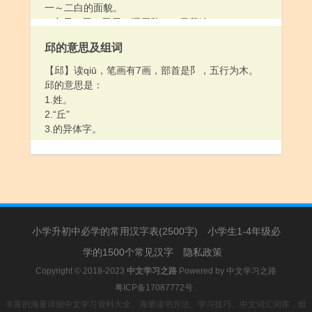
一～二白的面貌。
2.穷尽：无～无尽。理屈辞～。日暮途～。
3.用尽；费尽：～兵黩武。～目远望。
邱的意思及组词
4.彻底（追究）：～究。～追猛打。
5.极为：～凶极恶。～奢极侈。
【邱】读qiū，笔画有7画，部首是阝，五行为木。
6.表示在财力、能力方面不够条件却还勉强去做或本
邱的意思是：
来不应该这样做却还要这样做：～讲究。～折腾。
1.姓。
～开心。
2.“丘”
3.的异体字。
小学升初中必学的常用汉字表(2500字)
小学生1-4年级必
学的1500个常见汉字
隐私政策
Copyright © 2018-2023
中文学习之路
Powered by
中文学习之路
粤ICP备17087772号
.
丰富的海量详细中文学习资料大全。海量读书方法、学习技巧、中文词汇词库，组