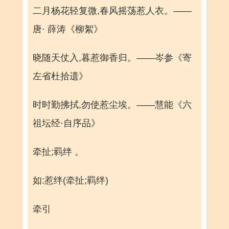
二月杨花轻复微,春风摇荡惹人衣。——
唐· 薛涛《柳絮》
晓随天仗入,暮惹御香归。——岑参《寄
左省杜拾遗》
时时勤拂拭,勿使惹尘埃。——慧能《六
祖坛经·自序品》
牵扯;羁绊 。
如:惹绊(牵扯;羁绊)
牵引