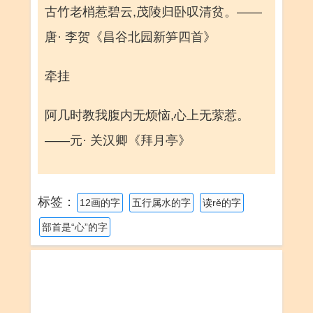
古竹老梢惹碧云,茂陵归卧叹清贫。——
唐· 李贺《昌谷北园新笋四首》
牵挂
阿几时教我腹内无烦恼,心上无萦惹。
——元· 关汉卿《拜月亭》
标签：
12画的字
五行属水的字
读rě的字
部首是“心”的字