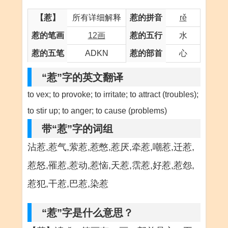
【惹】
所有详细解释
惹的拼音
rě
惹的笔画
12画
惹的五行
水
惹的五笔
ADKN
惹的部首
心
“惹”字的英文翻译
to vex; to provoke; to irritate; to attract (troubles);
to stir up; to anger; to cause (problems)
带“惹”字的词组
沾惹,惹气,萦惹,惹憋,惹厌,牵惹,嘲惹,迁惹,
惹怒,罹惹,惹动,惹恼,天惹,霑惹,好惹,惹怨,
惹犯,干惹,巴惹,染惹
“惹”字是什么意思？