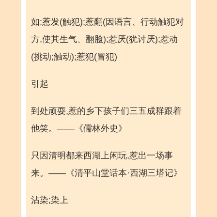
如:惹发(触犯);惹翻(因语言、行动触犯对
方,使其生气、翻脸);惹厌(犹讨厌);惹动
(挑动;触动);惹犯(冒犯)
引起
到处顽耍,惹的乡下孩子们三五成群跟着
他笑。——《儒林外史》
只因清明都来西湖上闲玩,惹出一场事
来。——《清平山堂话本·西湖三塔记》
沾染;染上