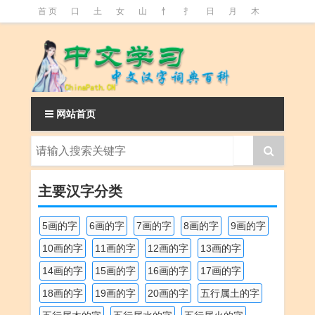
首 页
口
土
女
山
忄
扌
日
月
木
氵
火
王
石
竹
糹
艹
虫
言
足
釒
阝
魚
网站首页
主要汉字分类
5画的字
6画的字
7画的字
8画的字
9画的字
10画的字
11画的字
12画的字
13画的字
14画的字
15画的字
16画的字
17画的字
18画的字
19画的字
20画的字
五行属土的字