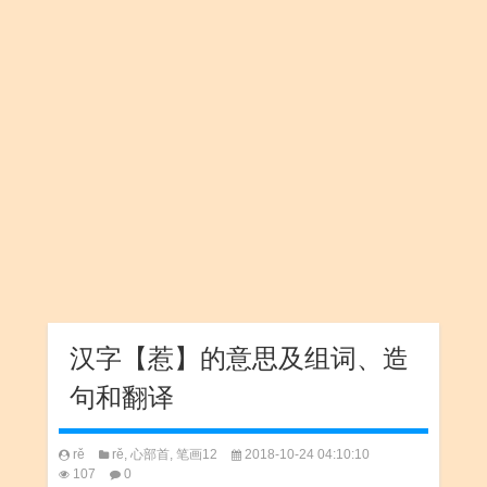
汉字【惹】的意思及组词、造
句和翻译
rě
rě
,
心部首
,
笔画12
2018-10-24 04:10:10
107
0