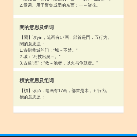
1.古指瓮城的门：“城～不禁。”
2.城：“巧技出吴～。”
3.古通“堙”：“救～池者，以火与争鼓橐。”
4.姓。
檟的意思及组词
【檟】读jiǎ，笔画有17画，部首是木，五行为。
檟的意思是：
小学升初中必学的常用汉字表(2500字)
小学生1-4年级必
学的1500个常见汉字
隐私政策
Copyright © 2018-2023
中文学习之路
Powered by
中文学习之路
粤ICP备17087772号
.
丰富的海量详细中文学习资料大全。海量读书方法、学习技巧、中文词汇词库，组