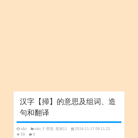
汉字【掃】的意思及组词、造
句和翻译
sǎo
sào
,
扌部首
,
笔画11
2018-11-17 09:11:22
59
0