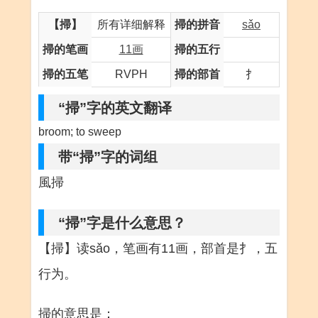
【掃】
所有详细解释
掃的拼音
sǎo
掃的笔画
11画
掃的五行
掃的五笔
RVPH
掃的部首
扌
“掃”字的英文翻译
broom; to sweep
带“掃”字的词组
風掃
“掃”字是什么意思？
【掃】读sǎo，笔画有11画，部首是扌，五
行为。
掃的意思是：