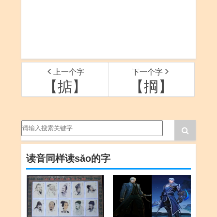
上一个字
下一个字
【掂】
【掆】
读音同样读sǎo的字