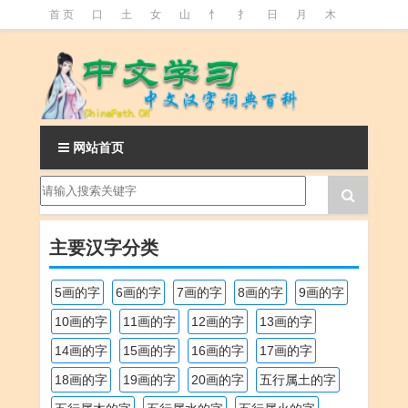
首 页
口
土
女
山
忄
扌
日
月
木
氵
火
王
石
竹
糹
艹
虫
言
足
釒
阝
魚
网站首页
主要汉字分类
5画的字
6画的字
7画的字
8画的字
9画的字
10画的字
11画的字
12画的字
13画的字
14画的字
15画的字
16画的字
17画的字
18画的字
19画的字
20画的字
五行属土的字