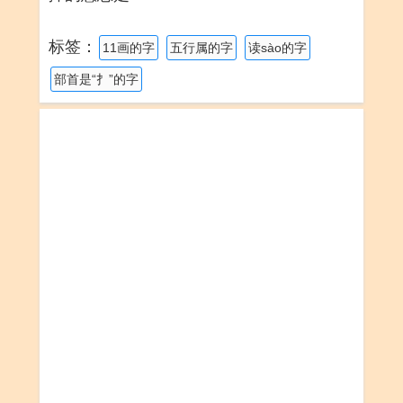
标签：
11画的字
五行属的字
读sào的字
部首是“扌”的字