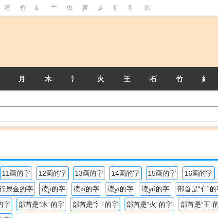
石
竹
糹
艹
虫
言
足
釒
阝
魚
月
木
氵
火
王
石
竹
糹
11画的字
12画的字
13画的字
14画的字
15画的字
16画的字
行属金的字
读jī的字
读xí的字
读yī的字
读yǔ的字
部首是“亻”的
的字
部首是“木”的字
部首是“氵”的字
部首是“火”的字
部首是“王”