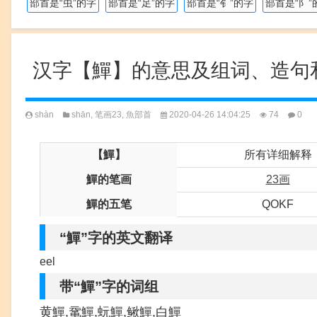
部首是“虫”的字
部首是“足”的字
部首是“钅”的字
部首是“阝”
汉字【鱓】的意思及组词、造句
shàn
shān
,
笔画23
,
魚部首
2020-04-26 14:04:25
74
0
【鱓】
所有详细解释
鱓的笔画
23画
鱓的五笔
QOKF
“鱓”字的英文翻译
eel
带“鱓”字的词组
黄鱓,鼋鱓,蚖鱓,鳅鱓,白鱓