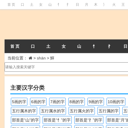
首 页
口
土
女
山
忄
扌
日
月
木
氵
火
王
首 页
口
土
女
山
忄
扌
日
当前位置：
>
shān
>
鱓
主要汉字分类
5画的字
6画的字
7画的字
8画的字
9画的字
10画的字
五行属木的字
五行属水的字
五行属火的字
五行属的字
五
部首是“山”的字
部首是“忄”的字
部首是“扌”的字
部首是“月”