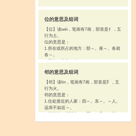
5.生僻；少见的：～僻。～字。
6.不受欢迎的；没人过问的：～货。～
门。
位的意思及组词
7.乘人不备的；暗中的；突然的：～箭。
～枪。～不防。
【位】读wèi，笔画有7画，部首是亻，五
8.比喻灰心或失望：心灰意～。看到他严
行为土。
厉的目光，我的心～了半截。
位的意思是：
9.姓。
1.所在或所占的地方：部～。座～。各就
各～。
2.职位；地位：名～。
3.特指君主的地位：即～。在～。篡～。
邻的意思及组词
4.一个数中每个数码所占的位置：个～。
百～。十～数。
【邻】读lín，笔画有7画，部首是阝，五
5.用于人（含敬意）：诸～。各～。家里
行为火。
来了几～客人。
邻的意思是：
6.姓。
1.住处接近的人家：四～。东～。～人。
远亲不如近～。
2.邻接的；邻近的：～国。～县。～家。
～座。
3.古代五家为邻。