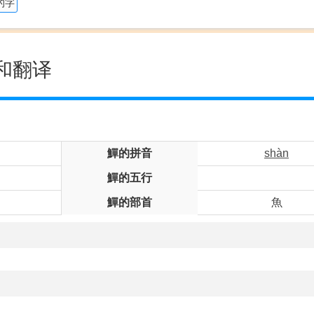
的字
和翻译
鱓的拼音
shàn
鱓的五行
鱓的部首
魚