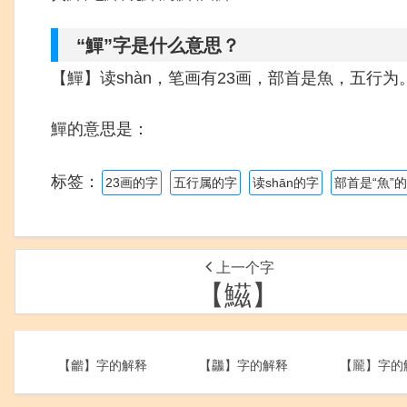
“鱓”字是什么意思？
【鱓】读shàn，笔画有23画，部首是魚，五行为
鱓的意思是：
标签：
23画的字
五行属的字
读shān的字
部首是“魚”
上一个字
【鰦】
【龤】字的解释
【龘】字的解释
【龎】字的