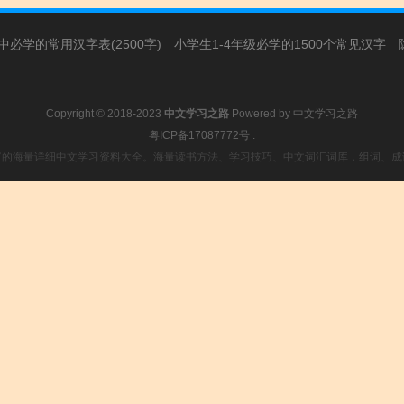
必学的常用汉字表(2500字)
小学生1-4年级必学的1500个常见汉字
Copyright © 2018-2023
中文学习之路
Powered by
中文学习之路
粤ICP备17087772号
.
富的海量详细中文学习资料大全。海量读书方法、学习技巧、中文词汇词库，组词、成