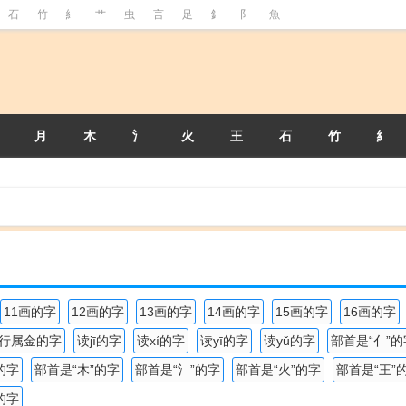
石
竹
糹
艹
虫
言
足
釒
阝
魚
月
木
氵
火
王
石
竹
糹
11画的字
12画的字
13画的字
14画的字
15画的字
16画的字
行属金的字
读jī的字
读xí的字
读yī的字
读yǔ的字
部首是“亻”的
的字
部首是“木”的字
部首是“氵”的字
部首是“火”的字
部首是“王”
的字