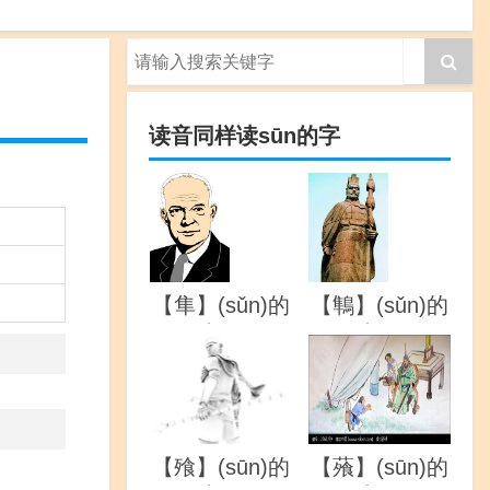
读音同样读sūn的字
【隼】(sǔn)的
【鶽】(sǔn)的
详解
详解
【飱】(sūn)的
【蕵】(sūn)的