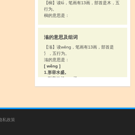
【榈】读lǘ，笔画有13画，部首是木，五
行为。
榈的意思是：
滃的意思及组词
【滃】读wěng，笔画有13画，部首是
氵，五行为。
滃的意思是：
[ wěng ]
1.形容水盛。
2.形容云起：～起。
[ wēng ]
滃江，水名。在广东。
隐私政策