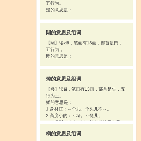
五行为。
殟的意思是：
閜的意思及组词
【閜】读xiǎ，笔画有13画，部首是門，
五行为-。
閜的意思是：
矮的意思及组词
【矮】读ǎi，笔画有13画，部首是矢，五
行为土。
矮的意思是：
1.身材短：～个儿。个头儿不～。
2.高度小的：～墙。～凳儿。
3.（级别、地位）低：他在学校里比我～
一级。
榈的意思及组词