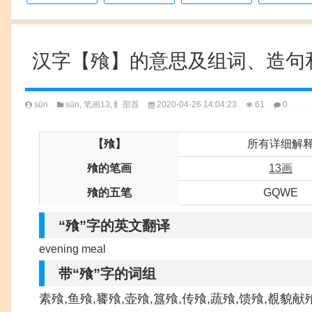
汉字【飱】的意思及组词、造句
sūn
sūn
,
笔画13
,
飠部首
2020-04-26 14:04:23
61
0
【飱】
所有详细解
飱的笔画
13画
飱的五笔
GQWE
“飱”字的英文翻译
evening meal
带“飱”字的词组
素飱,鱼飱,饔飱,壶飱,簋飱,传飱,蔬飱,馈飱,覩貌献