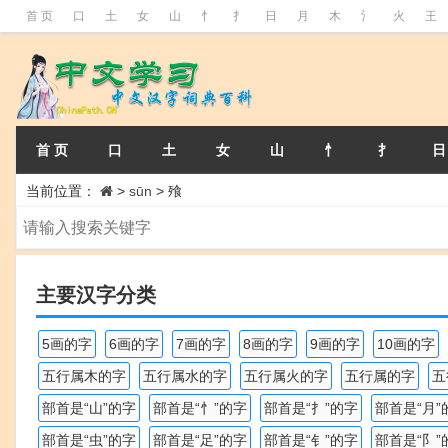
首 页
口
土
女
山
忄
扌
日
月
木
氵
火
王
首 页
口
土
女
山
忄
扌
日
当前位置：
>
sūn
>
飱
主要汉字分类
5画的字
6画的字
7画的字
8画的字
9画的字
10画的字
五行属木的字
五行属水的字
五行属火的字
五行属的字
五
部首是“山”的字
部首是“忄”的字
部首是“扌”的字
部首是“月”
部首是“虫”的字
部首是“足”的字
部首是“钅”的字
部首是“阝”