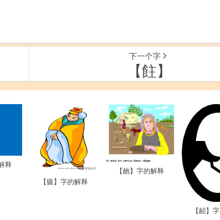
下一个字
【飳】
解释
【龅】字的解释
【龓】字的解释
【龆】字