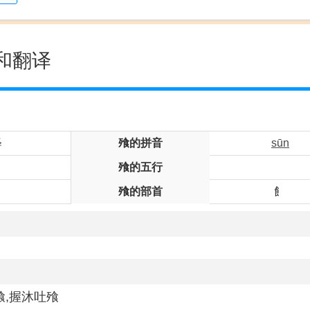
和翻译
释
飱的拼音
sūn
飱的五行
飱的部首
飠
飱,握沐吐飱