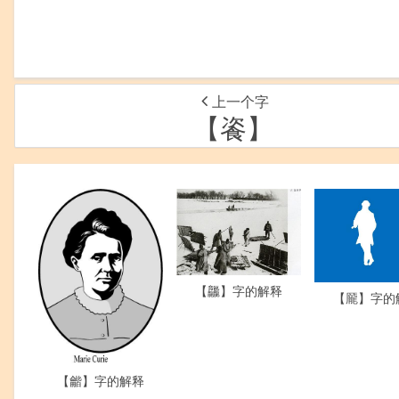
上一个字
【餈】
【龘】字的解释
【龎】字的
【龤】字的解释