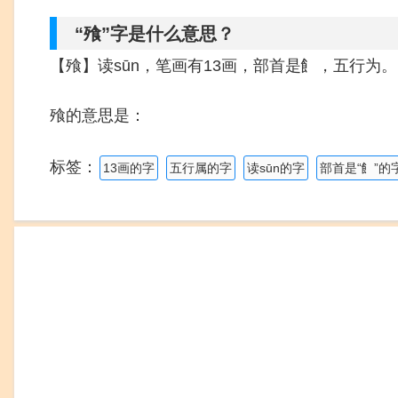
“飱”字是什么意思？
【飱】读sūn，笔画有13画，部首是飠，五行为。
飱的意思是：
标签：
13画的字
五行属的字
读sūn的字
部首是“飠”的