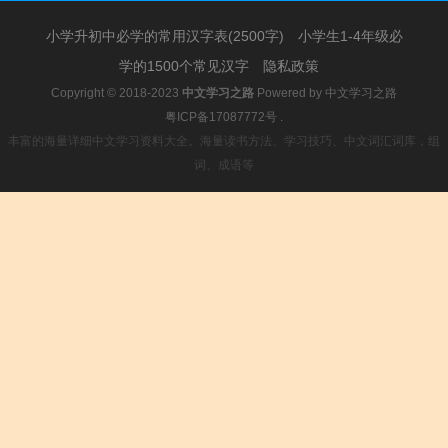
小学升初中必学的常用汉字表(2500字)
小学生1-4年级必
学的1500个常见汉字
隐私政策
Copyright © 2018-2023
中文学习之路
Powered by
中文学习之路
粤ICP备17087772号
.
丰富的海量详细中文学习资料大全。海量读书方法、学习技巧、中文词汇词库，组
词、成语等