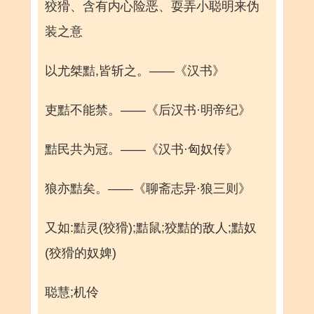
狡猾、含有内心险恶、耍弄小聪明来伪
装之意
以尤桀黠,皆斩之。——《汉书》
吏黠不能禁。——《后汉书·明帝纪》
黠民共为冠。——《汉书·匈奴传》
狼亦黠矣。——《聊斋志异·狼三则》
又如:黠灵(狡猾);黠鼠;狡黠的敌人;黠奴
(狡猾的奴婢)
聪慧;机伶