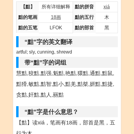
【黠】
所有详细解释
黠的拼音
xiá
黠的笔画
18画
黠的五行
木
黠的五笔
LFOK
黠的部首
黑
“黠”字的英文翻译
artful; sly, cunning, shrewd
带“黠”字的词组
慧黠,狡黠,黠强,魁黠,艳黠,獧黠,通黠,黠鼠,
黠猾,敏黠,黠智,黠小,黠羌,黠桀,妍黠,黠捷,
贪黠,奸黠,黠人,丽黠
“黠”字是什么意思？
【黠】读xiá，笔画有18画，部首是黑，五
行为木。