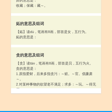
弆的意思是：
收藏；保藏：藏～。
妬的意思及组词
【妬】读dù，笔画有8画，部首是女，五行为。
妬的意思是：
贪的意思及组词
【贪】读tān，笔画有8画，部首是贝，五行为火。
贪的意思是：
1.原指爱财，后来多指贪污：～赃。～官。倡廉肃
～。
2.对某种事物的欲望老不满足；求多：～玩。～得无
厌。
3.片面追求；贪图：～快。～便宜。