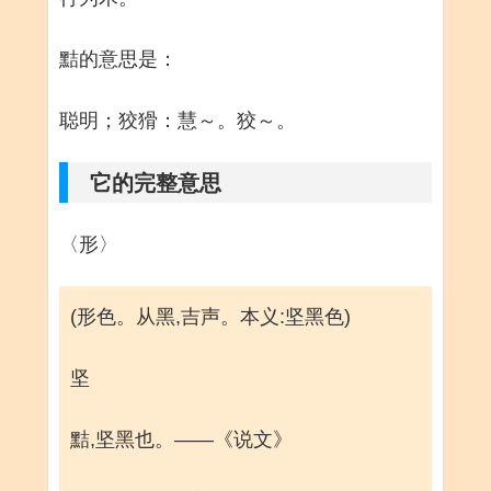
黠的意思是：
聪明；狡猾：慧～。狡～。
它的完整意思
〈形〉
(形色。从黑,吉声。本义:坚黑色)
坚
黠,坚黑也。——《说文》