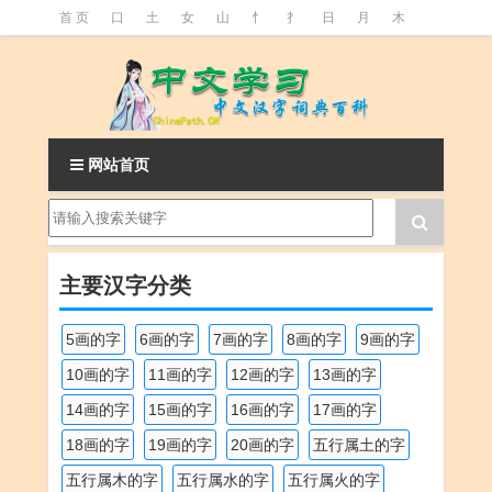
首 页
口
土
女
山
忄
扌
日
月
木
氵
火
王
石
竹
糹
艹
虫
言
足
釒
阝
魚
网站首页
主要汉字分类
5画的字
6画的字
7画的字
8画的字
9画的字
10画的字
11画的字
12画的字
13画的字
14画的字
15画的字
16画的字
17画的字
18画的字
19画的字
20画的字
五行属土的字
五行属木的字
五行属水的字
五行属火的字