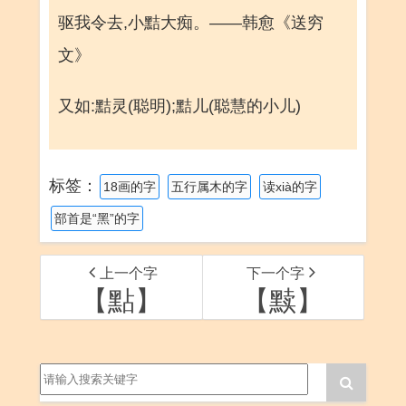
驱我令去,小黠大痴。——韩愈《送穷
文》
又如:黠灵(聪明);黠儿(聪慧的小儿)
标签：
18画的字
五行属木的字
读xià的字
部首是“黑”的字
上一个字
下一个字
【點】
【黩】