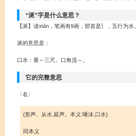
“涎”字是什么意思？
【涎】读xián，笔画有9画，部首是氵，五行为水
涎的意思是：
口水：垂～三尺。口角流～。
它的完整意思
〈名〉
(形声。从水,延声。本义:唾沫,口水)
同本义