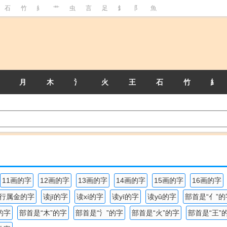
石
竹
糹
艹
虫
言
足
釒
阝
魚
月
木
氵
火
王
石
竹
糹
11画的字
12画的字
13画的字
14画的字
15画的字
16画的字
行属金的字
读jī的字
读xí的字
读yī的字
读yǔ的字
部首是“亻”的
的字
部首是“木”的字
部首是“氵”的字
部首是“火”的字
部首是“王”