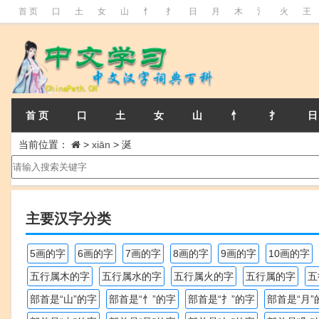
首 页
口
土
女
山
忄
扌
日
月
木
氵
火
王
首 页
口
土
女
山
忄
扌
日
当前位置：
>
xiān
>
涎
主要汉字分类
5画的字
6画的字
7画的字
8画的字
9画的字
10画的字
五行属木的字
五行属水的字
五行属火的字
五行属的字
五
部首是“山”的字
部首是“忄”的字
部首是“扌”的字
部首是“月”