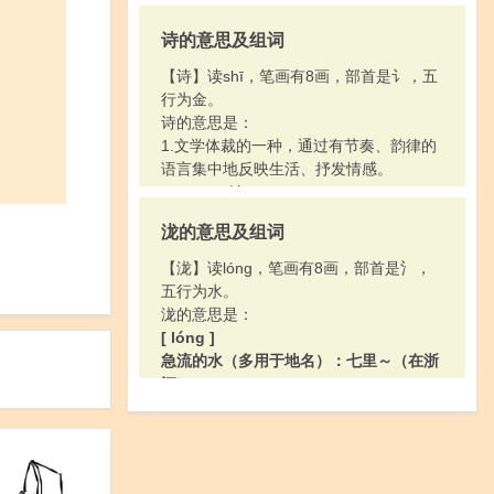
2.古通“溢”。
[ dié ]
诗的意思及组词
〔～荡〕荡涤。
【诗】读shī，笔画有8画，部首是讠，五
行为金。
诗的意思是：
1.文学体裁的一种，通过有节奏、韵律的
语言集中地反映生活、抒发情感。
2.（Shī）姓。
泷的意思及组词
【泷】读lóng，笔画有8画，部首是氵，
五行为水。
泷的意思是：
[ lóng ]
急流的水（多用于地名）：七里～（在浙
江）。
[ shuāng ]
1.泷水，水名，在广东。今作双水。
2.泷冈（Shuānggāng），山名，在江
西。