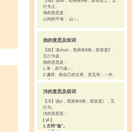
【坳】读ào，笔画有8画，部首是土，五
行为土。
坳的意思是：
山间的平地： 山～。
拙的意思及组词
【拙】读zhuō，笔画有8画，部首是扌，
五行为金。
拙的意思是：
1.笨：弄巧成～。
2.谦辞。称自己的文章、意见等：～作。
～见。
泆的意思及组词
【泆】读yì，笔画有8画，部首是氵，五
行为。
泆的意思是：
[ yì ]
1.古同“逸”。