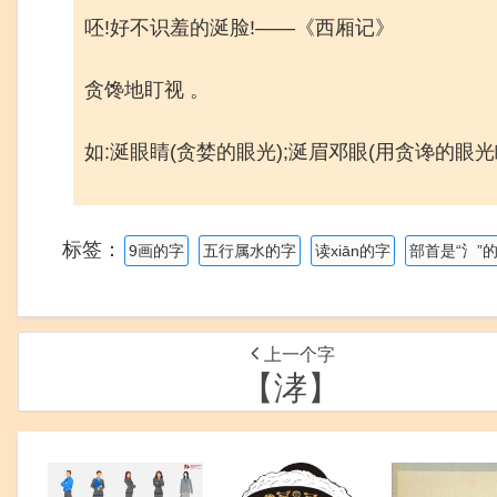
呸!好不识羞的涎脸!——《西厢记》
贪馋地盯视 。
如:涎眼睛(贪婪的眼光);涎眉邓眼(用贪谗的眼光
标签：
9画的字
五行属水的字
读xiān的字
部首是“氵”
上一个字
【涍】