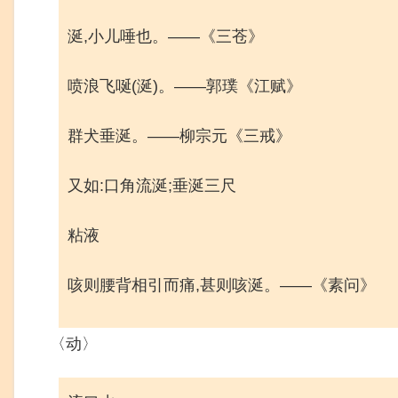
涎,小儿唾也。——《三苍》
喷浪飞唌(涎)。——郭璞《江赋》
群犬垂涎。——柳宗元《三戒》
又如:口角流涎;垂涎三尺
粘液
咳则腰背相引而痛,甚则咳涎。——《素问》
〈动〉