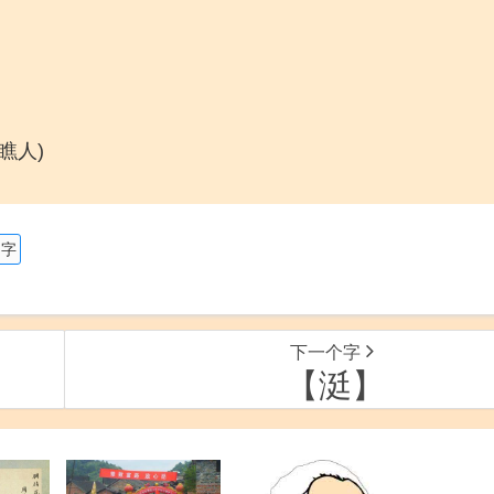
瞧人)
的字
下一个字
【涏】