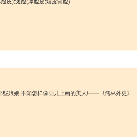
脸皮);涎脸(厚脸皮;嬉皮笑脸)
里那些娘娘,不知怎样像画儿上画的美人!——《儒林外史》