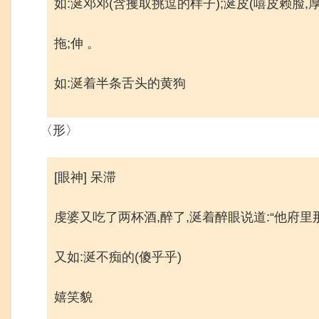
如:涎邓邓(含攫取挑逗的样子);涎皮(嘻皮赖脸,厚
拖;伸 。
如:涎着半条舌头的黄狗
〈形〉
[眼神] 呆滞
虔婆又吃了两杯酒,醉了,涎着醉眼说道:“他府
又如:涎不痴的(傻乎乎)
嬉笑貌