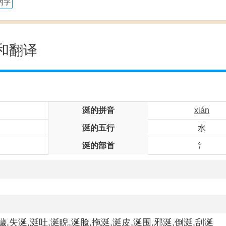
的字
和翻译
涎的拼音
xián
涎的五行
水
涎的部首
氵
濊,失涎,涎吐,涎睨,涎脸,拖涎,涎皮,涎围,邪涎,倒涎,刮涎