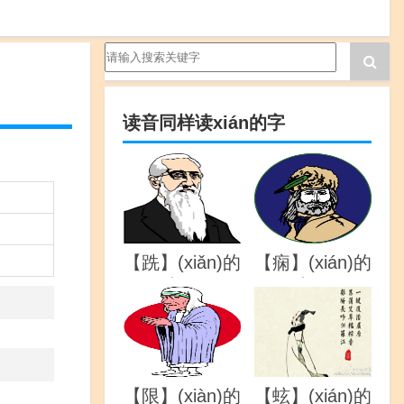
读音同样读xián的字
【跣】(xiǎn)的
【痫】(xián)的
详解
详解
【限】(xiàn)的
【蚿】(xián)的