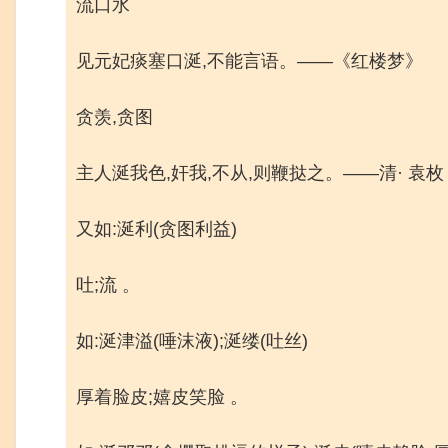
流口水
见元妃痰塞口涎,不能言语。——《红楼梦》
贪羡,贪图
主人涎我色,奸我,不从,则鞭挞之。——清· 袁
又如:涎利(贪图利益)
吐;流 。
如:涎津溢(唾沫液);涎缕(吐丝)
厚着脸皮;嬉皮笑脸 。