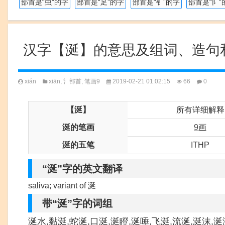
部首是“虫”的字
部首是“足”的字
部首是“钅”的字
部首是“阝”
汉字【涎】的意思及组词、造句
xián
xiān
,
氵部首
,
笔画9
2019-02-21 01:02:15
66
0
【涎】
所有详细解释
涎的笔画
9画
涎的五笔
ITHP
“涎”字的英文翻译
saliva; variant of 涎
带“涎”字的词组
涎水,黏涎,蛇涎,口涎,涎瞪,涎唾,飞涎,流涎,涎沫,涎