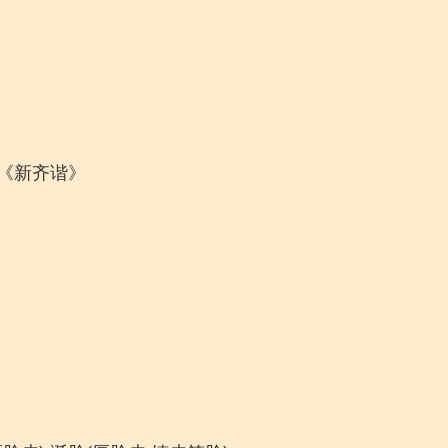
枚《新齐谐》