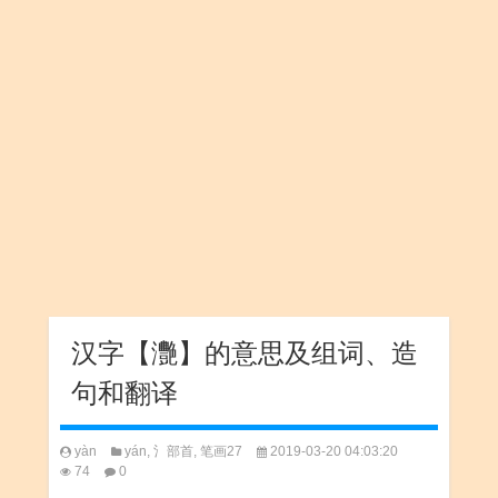
汉字【灧】的意思及组词、造
句和翻译
yàn
yán
,
氵部首
,
笔画27
2019-03-20 04:03:20
74
0