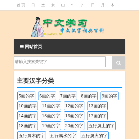
首 页
口
土
女
山
忄
扌
日
月
木
氵
火
王
石
竹
糹
艹
虫
言
足
釒
阝
魚
网站首页
主要汉字分类
5画的字
6画的字
7画的字
8画的字
9画的字
10画的字
11画的字
12画的字
13画的字
14画的字
15画的字
16画的字
17画的字
18画的字
19画的字
20画的字
五行属土的字
五行属木的字
五行属水的字
五行属火的字