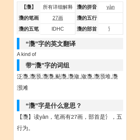
【灧】
所有详细解释
灧的拼音
yàn
灧的笔画
27画
灧的五行
灧的五笔
IDHC
灧的部首
氵
“灧”字的英文翻译
A kind of
带“灧”字的词组
泛灧,灧澦,灧灧,颭灧,灧潋,潋灧,灧澦堆,灧
澦滩
“灧”字是什么意思？
【灧】读yàn，笔画有27画，部首是氵，五
行为。