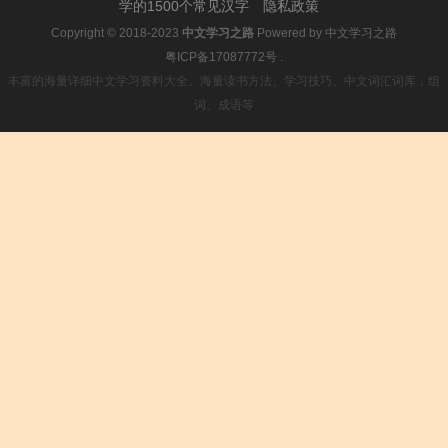
学的1500个常见汉字
隐私政策
Copyright © 2018-2023
中文学习之路
Powered by
中文学习之路
粤ICP备17087772号
.
丰富的海量详细中文学习资料大全。海量读书方法、学习技巧、中文词汇词库，组
词、成语等