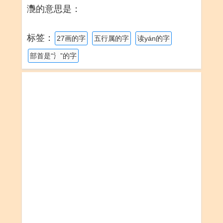
灧的意思是：
标签：
27画的字
五行属的字
读yán的字
部首是“氵”的字