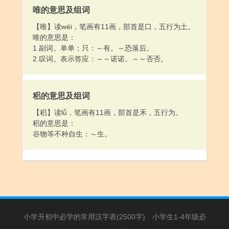
3.圈儿：～涡。老鹰在空中一个～儿一个～儿地转了
唯的意思及组词
半天。
4.毛发呈旋涡状的地方：头顶上有两个～儿。
【唯】读wéi，笔画有11画，部首是口，五行为土。
5.不久；很快地：～即。
唯的意思是：
6.姓。
1.副词。单单；只：～有。～恐落后。
[ xuàn ]
2.叹词。表示答应：～～诺诺。～～否否。
1.旋子：一种金属器具，像盘而较大，通常用来做粉
皮等。
2.临时（做）：～用～买。客人到了～做，就来不及
稆的意思及组词
了。
【稆】读lǚ，笔画有11画，部首是禾，五行为。
稆的意思是：
谷物等不种自生：～生。
小学升初中必学的常用汉字表(2500字)
小学生1-4年级必