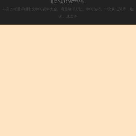
粤ICP备17087772号
.
丰富的海量详细中文学习资料大全。海量读书方法、学习技巧、中文词汇词库，组
词、成语等