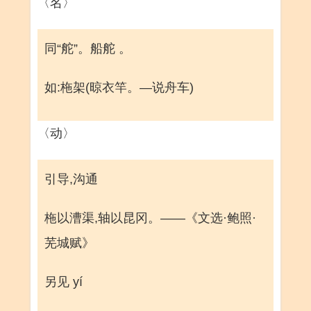
〈名〉
同“舵”。船舵 。
如:柂架(晾衣竿。—说舟车)
〈动〉
引导,沟通
柂以漕渠,轴以昆冈。——《文选·鲍照·
芜城赋》
另见 yí