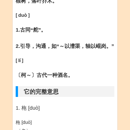
椴树，落叶乔木。
[ duò ]
1.古同“舵”。
2.引导，沟通，如“～以漕渠，轴以崐岗。”
[ lí ]
〔柯～〕古代一种酒名。
它的完整意思
1. 柂 [duò]
柂 [duò]