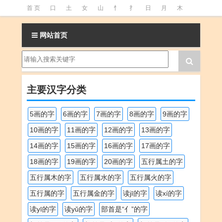
首 页
口
土
女
山
忄
扌
日
月
木
氵
火
王
石
竹
糹
艹
虫
言
足
网站首页
釒
阝
魚
主要汉字分类
5画的字
6画的字
7画的字
8画的字
9画的字
10画的字
11画的字
12画的字
13画的字
14画的字
15画的字
16画的字
17画的字
18画的字
19画的字
20画的字
五行属土的字
五行属木的字
五行属水的字
五行属火的字
五行属的字
五行属金的字
读jī的字
读xí的字
读yī的字
读yǔ的字
部首是“亻”的字