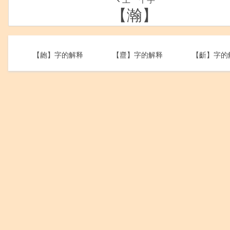
【瀚】
【龅】字的解释
【齍】字的解释
【齗】字的