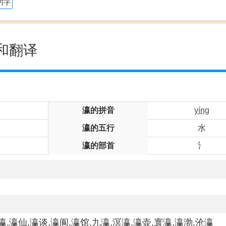
的字
和翻译
瀛的拼音
yíng
瀛的五行
水
瀛的部首
氵
瀛,瀛仙,瀛谈,瀛阆,瀛馆,九瀛,溟瀛,瀛壶,寰瀛,瀛渤,沧瀛