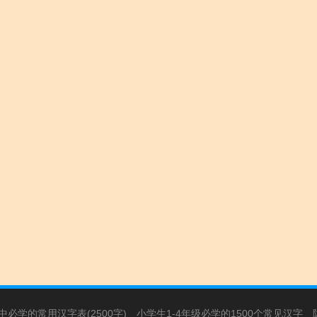
必学的常用汉字表(2500字)
小学生1-4年级必学的1500个常见汉字