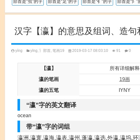
部首是“虫”的字
部首是“足”的字
部首是“钅”的字
部首是“阝”
汉字【瀛】的意思及组词、造句
yíng
yīng
,
氵部首
,
笔画19
2019-03-17 08:03:10
91
0
【瀛】
所有详细解释
瀛的笔画
19画
瀛的五笔
IYNY
“瀛”字的英文翻译
ocean
带“瀛”字的词组
瀛洲,瀛寰,瀛海,瀛表,瀛州,蓬瀛,瀛选,外瀛,瀛坞,环