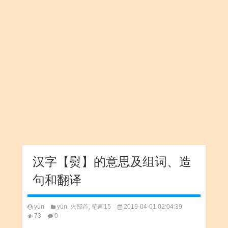
汉字【熨】的意思及组词、造
句和翻译
yùn
yún
,
火部首
,
笔画15
2019-04-01 02:04:39
73
0