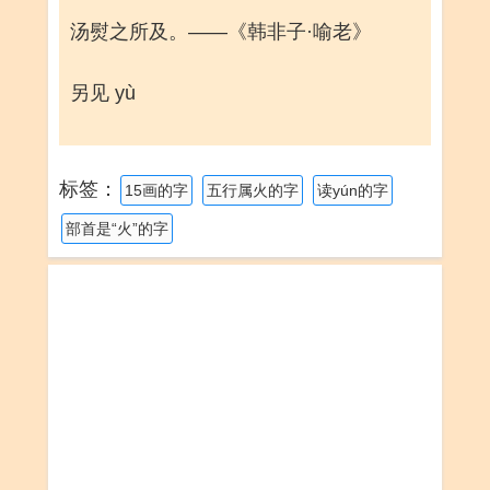
汤熨之所及。——《韩非子·喻老》
另见 yù
标签：
15画的字
五行属火的字
读yún的字
部首是“火”的字