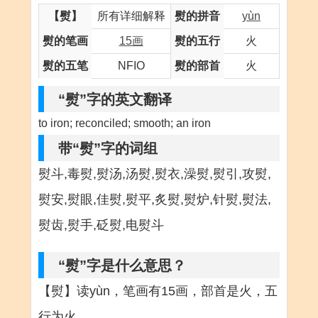
【熨】
所有详细解释
熨的拼音
yùn
熨的笔画
15画
熨的五行
火
熨的五笔
NFIO
熨的部首
火
“熨”字的英文翻译
to iron; reconciled; smooth; an iron
带“熨”字的词组
熨斗,毒熨,熨汤,汤熨,熨衣,澡熨,熨引,攻熨,
熨安,熨眼,佳熨,熨平,炙熨,熨炉,针熨,熨法,
熨齿,熨手,砭熨,电熨斗
“熨”字是什么意思？
【熨】读yùn，笔画有15画，部首是火，五
行为火。