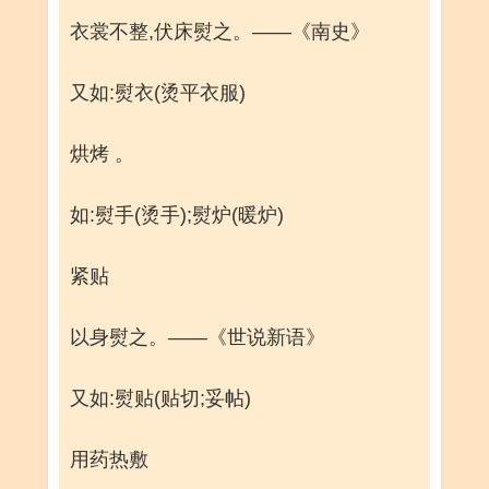
衣裳不整,伏床熨之。——《南史》
又如:熨衣(烫平衣服)
烘烤 。
如:熨手(烫手);熨炉(暖炉)
紧贴
以身熨之。——《世说新语》
又如:熨贴(贴切;妥帖)
用药热敷