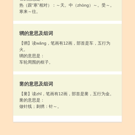
热（跟“寒”相对）：～天。中（zhòng）～。受～。
寒来～往。
辋的意思及组词
【辋】读wǎng，笔画有12画，部首是车，五行为
火。
辋的意思是：
车轮周围的框子。
黹的意思及组词
【黹】读zhǐ，笔画有12画，部首是黹，五行为金。
黹的意思是：
做针线；刺绣：针～。