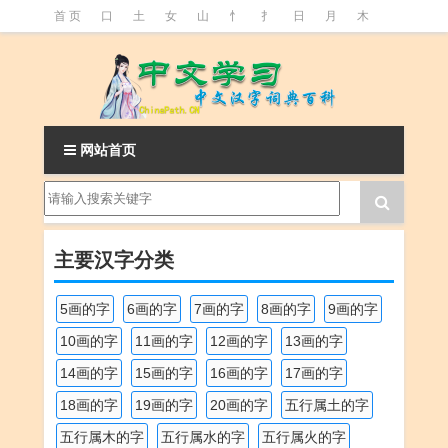
首 页
口
土
女
山
忄
扌
日
月
木
氵
火
王
石
竹
糹
艹
虫
言
足
釒
阝
魚
网站首页
主要汉字分类
5画的字
6画的字
7画的字
8画的字
9画的字
10画的字
11画的字
12画的字
13画的字
14画的字
15画的字
16画的字
17画的字
18画的字
19画的字
20画的字
五行属土的字
五行属木的字
五行属水的字
五行属火的字