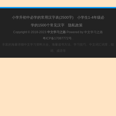
小学升初中必学的常用汉字表(2500字)
小学生1-4年级必
学的1500个常见汉字
隐私政策
Copyright © 2018-2023
中文学习之路
Powered by
中文学习之路
粤ICP备17087772号
.
丰富的海量详细中文学习资料大全。海量读书方法、学习技巧、中文词汇词库，组
词、成语等