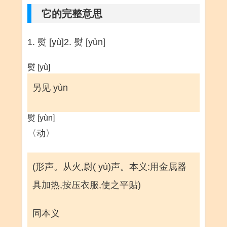
它的完整意思
1. 熨 [yù]2. 熨 [yùn]
熨 [yù]
另见 yùn
熨 [yùn]
〈动〉
(形声。从火,尉( yù)声。本义:用金属器
具加热,按压衣服,使之平贴)
同本义