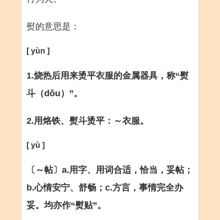
熨的意思是：
[ yùn ]
1.烧热后用来烫平衣服的金属器具，称“熨
斗（dǒu）”。
2.用烙铁、熨斗烫平：～衣服。
[ yù ]
〔～帖〕a.用字、用词合适，恰当，妥帖；
b.心情安宁、舒畅；c.方言，事情完全办
妥。均亦作“熨贴”。