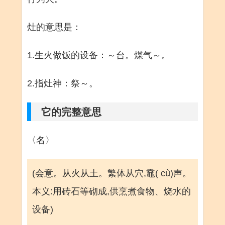
灶的意思是：
1.生火做饭的设备：～台。煤气～。
2.指灶神：祭～。
它的完整意思
〈名〉
(会意。从火从土。繁体从穴,鼀( cù)声。
本义:用砖石等砌成,供烹煮食物、烧水的
设备)