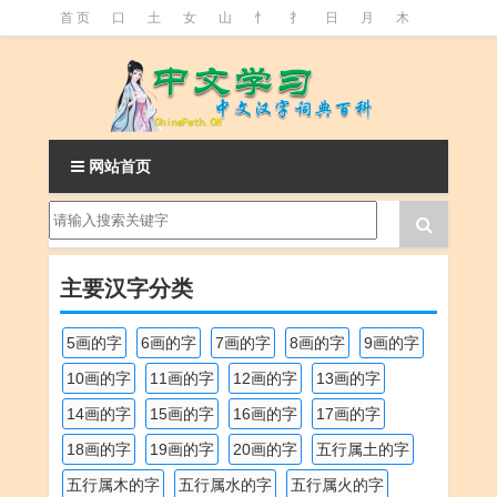
首 页
口
土
女
山
忄
扌
日
月
木
氵
火
王
石
竹
糹
艹
虫
言
足
釒
阝
魚
网站首页
主要汉字分类
5画的字
6画的字
7画的字
8画的字
9画的字
10画的字
11画的字
12画的字
13画的字
14画的字
15画的字
16画的字
17画的字
18画的字
19画的字
20画的字
五行属土的字
五行属木的字
五行属水的字
五行属火的字