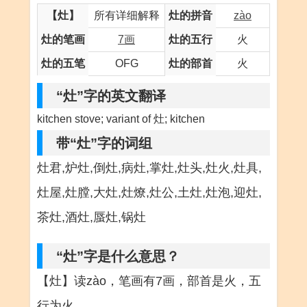
【灶】
所有详细解释
灶的拼音
zào
灶的笔画
7画
灶的五行
火
灶的五笔
OFG
灶的部首
火
“灶”字的英文翻译
kitchen stove; variant of 灶; kitchen
带“灶”字的词组
灶君,炉灶,倒灶,病灶,掌灶,灶头,灶火,灶具,
灶屋,灶膛,大灶,灶燎,灶公,土灶,灶泡,迎灶,
茶灶,酒灶,蜃灶,锅灶
“灶”字是什么意思？
【灶】读zào，笔画有7画，部首是火，五
行为火。