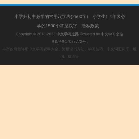
小学升初中必学的常用汉字表(2500字)
小学生1-4年级必
学的1500个常见汉字
隐私政策
Copyright © 2018-2023
中文学习之路
Powered by
中文学习之路
粤ICP备17087772号
.
丰富的海量详细中文学习资料大全。海量读书方法、学习技巧、中文词汇词库，组
词、成语等