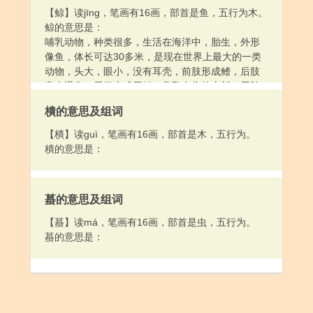
【鲸】读jīng，笔画有16画，部首是鱼，五行为木。
鲸的意思是：
哺乳动物，种类很多，生活在海洋中，胎生，外形
像鱼，体长可达30多米，是现在世界上最大的一类
动物，头大，眼小，没有耳壳，前肢形成鳍，后肢
完全退化，尾巴变成尾鳍，鼻孔在头的上部，用肺
呼吸。俗称鲸鱼。
樻的意思及组词
【樻】读guì，笔画有16画，部首是木，五行为。
樻的意思是：
蟇的意思及组词
【蟇】读má，笔画有16画，部首是虫，五行为。
蟇的意思是：