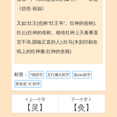
《彷徨·祝福》
又如:灶王(也称“灶王爷”。灶神的俗称);
灶公(灶神的俗称。相传灶神上天奏事直
言不讳,因喻正直的人);灶马(木刻印刷在
纸上的灶神像;灶神的坐骑)
标签：
7画的字
五行属火的字
读zāo的字
部首是“火”的字
上一个字
下一个字
【灵】
【灸】