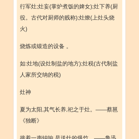
行军灶;灶妄(掌炉煮饭的婢女);灶下养(厨
役。古代对厨师的贱称);灶燎(上灶头烧
火)
烧炼或锻造的设备 。
如:灶地(设灶制盐的地方);灶税(古代制盐
人家所交纳的税)
灶神
夏为太阳,其气长养,祀之于灶。——蔡邕
《独断》
接着一声钝响,是送灶的爆竹。——鲁迅