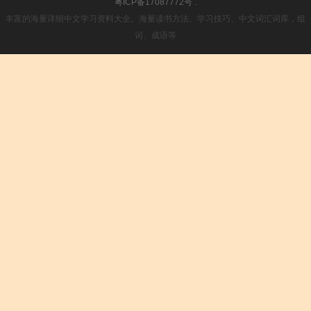
粤ICP备17087772号
.
丰富的海量详细中文学习资料大全。海量读书方法、学习技巧、中文词汇词库，组
词、成语等