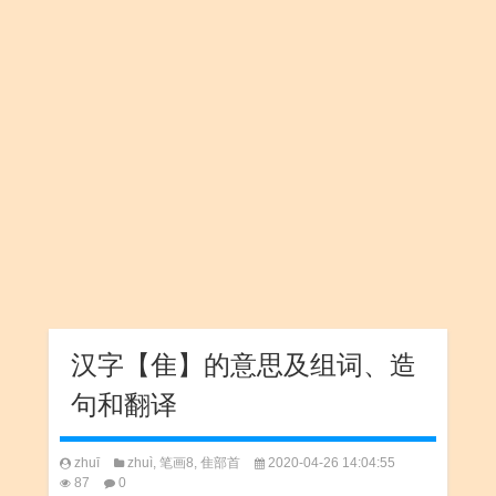
汉字【隹】的意思及组词、造
句和翻译
zhuī
zhuì
,
笔画8
,
隹部首
2020-04-26 14:04:55
87
0