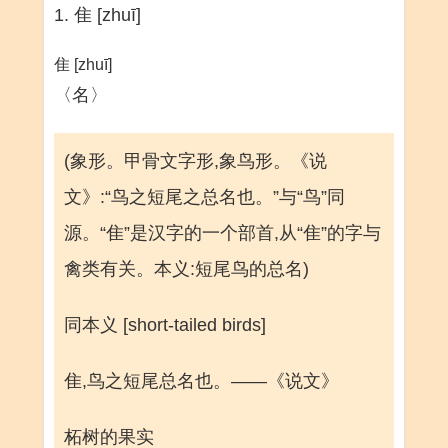
1. 隹 [zhuī]
隹 [zhuī]
〈名〉
(象形。甲骨文字形,象鸟形。《说
文》:“鸟之短尾之总名也。”与“鸟”同
源。“隹”是汉字的一个部首,从“隹”的字与
禽类有关。本义:短尾鸟的总名)
同本义 [short-tailed birds]
隹,鸟之短尾总名也。——《说文》
柘树的果实