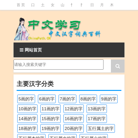
首 页
口
土
女
山
忄
扌
日
月
木
氵
火
王
石
竹
糹
艹
虫
言
足
釒
阝
魚
网站首页
主要汉字分类
5画的字
6画的字
7画的字
8画的字
9画的字
10画的字
11画的字
12画的字
13画的字
14画的字
15画的字
16画的字
17画的字
18画的字
19画的字
20画的字
五行属土的字