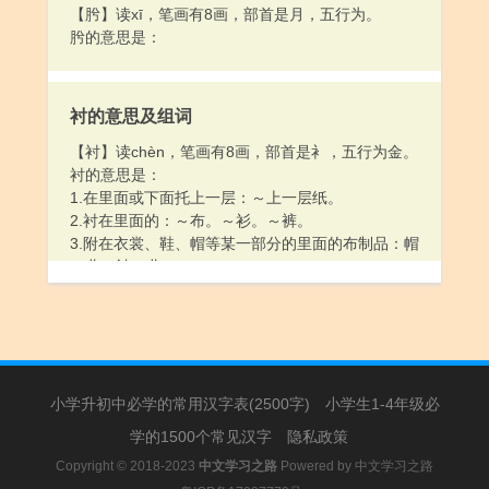
【肹】读xī，笔画有8画，部首是月，五行为。
肹的意思是：
衬的意思及组词
【衬】读chèn，笔画有8画，部首是衤，五行为金。
衬的意思是：
1.在里面或下面托上一层：～上一层纸。
2.衬在里面的：～布。～衫。～裤。
3.附在衣裳、鞋、帽等某一部分的里面的布制品：帽
～儿。袖～儿。
4.陪衬；衬托：绿叶把红花～得更好看了。
小学升初中必学的常用汉字表(2500字)
小学生1-4年级必
学的1500个常见汉字
隐私政策
Copyright © 2018-2023
中文学习之路
Powered by
中文学习之路