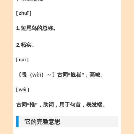
[ zhuī ]
1.短尾鸟的总称。
2.柘实。
[ cuī ]
〔畏（wèi）～〕古同“巍崔”，高峻。
[ wéi ]
古同“惟”，助词，用于句首，表发端。
它的完整意思