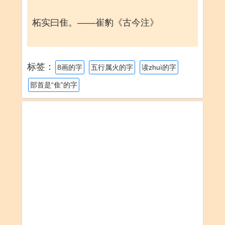
柘实曰隹。——崔豹《古今注》
标签：
8画的字
五行属火的字
读zhuì的字
部首是“隹”的字