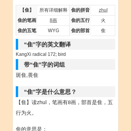
【隹】
所有详细解释
隹的拼音
zhuī
隹的笔画
8画
隹的五行
火
隹的五笔
WYG
隹的部首
隹
“隹”字的英文翻译
KangXi radical 172; bird
带“隹”字的词组
斑隹,畏隹
“隹”字是什么意思？
【隹】读zhuī，笔画有8画，部首是隹，五
行为火。
隹的意思是：