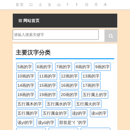
首 页
口
土
女
山
忄
扌
日
月
木
氵
火
王
石
竹
糹
艹
虫
言
足
网站首页
釒
阝
魚
主要汉字分类
5画的字
6画的字
7画的字
8画的字
9画的字
10画的字
11画的字
12画的字
13画的字
14画的字
15画的字
16画的字
17画的字
18画的字
19画的字
20画的字
五行属土的字
五行属木的字
五行属水的字
五行属火的字
五行属的字
五行属金的字
读jī的字
读xí的字
读yī的字
读yǔ的字
部首是“亻”的字