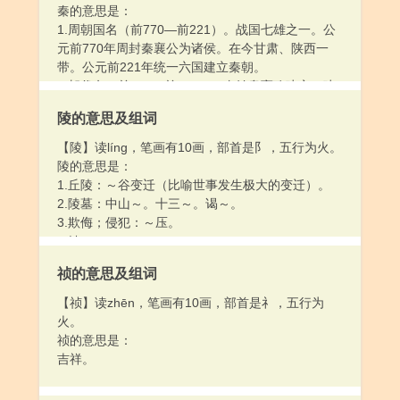
秦的意思是：
1.周朝国名（前770—前221）。战国七雄之一。公
元前770年周封秦襄公为诸侯。在今甘肃、陕西一
带。公元前221年统一六国建立秦朝。
2.朝代名（前221—前206）。秦始皇嬴政建立。建
都咸阳。是中国历史上第一个中央集权的封建王
陵的意思及组词
朝。公元前209年陈胜、吴广起义，公元前206年为
刘邦领导的起义军所灭。
【陵】读líng，笔画有10画，部首是阝，五行为火。
3.指陕西和甘肃。特指陕西。
陵的意思是：
1.丘陵：～谷变迁（比喻世事发生极大的变迁）。
2.陵墓：中山～。十三～。谒～。
3.欺侮；侵犯：～压。
4.姓。
祯的意思及组词
【祯】读zhēn，笔画有10画，部首是礻，五行为
火。
祯的意思是：
吉祥。