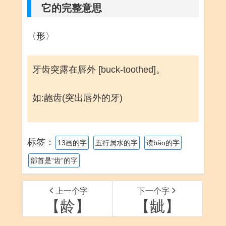
它的完整意思
〈形〉
牙齿突露在唇外 [buck-toothed]。
如:龅齿(突出唇外的牙)
标签：
13画的字
五行属水的字
读bǎo的字
部首是“齿”的字
上一个字
下一个字
【龄】
【龇】