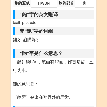
龅的五笔
HWBN
龅的部首
齿
“龅”字的英文翻译
teeth protrude
带“龅”字的词组
龅牙,龅眼龅牙
“龅”字是什么意思？
【龅】读bāo，笔画有13画，部首是齿，五
行为水。
龅的意思是：
〔龅牙〕突出在嘴唇外的牙齿。