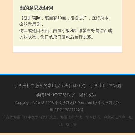
痂的意思及组词
【痂】读jiā，笔画有10画，部首是疒，五行为木。
痂的意思是：
伤口或疮口表面上由血小板和纤维蛋白等凝结而成
的块状物，伤口或疮口痊愈后自行脱落。
小学升初中必学的常用汉字表(2500字)
小学生1-4年级必
学的1500个常见汉字
隐私政策
Copyright © 2018-2023
中文学习之路
Powered by
中文学习之路
粤ICP备17087772号
.
丰富的海量详细中文学习资料大全。海量读书方法、学习技巧、中文词汇词库，组
词、成语等