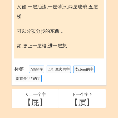
又如:一层油漆;一层薄冰;两层玻璃,五层
楼
可以分项分步的东西 。
如:更上一层楼;进一层想
标签：
7画的字
五行属火的字
读cēng的字
部首是“尸”的字
上一个字
下一个字
【屁】
【屃】