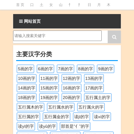
首 页
口
土
女
山
忄
扌
日
月
木
氵
火
王
石
竹
糹
艹
虫
言
足
网站首页
釒
阝
魚
主要汉字分类
5画的字
6画的字
7画的字
8画的字
9画的字
10画的字
11画的字
12画的字
13画的字
14画的字
15画的字
16画的字
17画的字
18画的字
19画的字
20画的字
五行属土的字
五行属木的字
五行属水的字
五行属火的字
五行属的字
五行属金的字
读jī的字
读xí的字
读yī的字
读yǔ的字
部首是“亻”的字