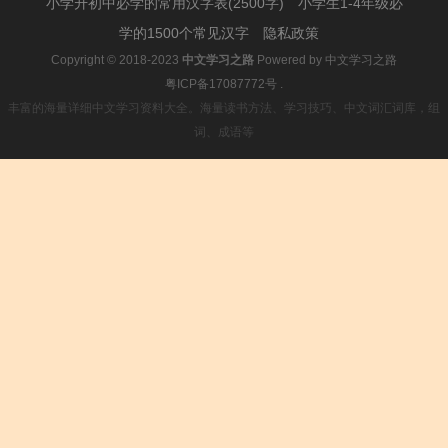
小学升初中必学的常用汉字表(2500字)
小学生1-4年级必
学的1500个常见汉字
隐私政策
Copyright © 2018-2023
中文学习之路
Powered by
中文学习之路
粤ICP备17087772号
.
丰富的海量详细中文学习资料大全。海量读书方法、学习技巧、中文词汇词库，组
词、成语等