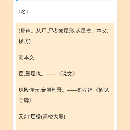
〈名〉
(形声。从尸,尸者象屋形,从屋省。本义:
楼房)
同本义
层,重屋也。——《说文》
珠殿连云,金层辉景。——刘孝绰《栖隐
寺碑》
又如:层楹(高楼大厦)