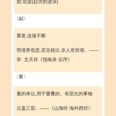
如:层波(起伏的波浪)
〈副〉
重复,连接不断
而境界危恶,层见错出,非人世所堪。——
宋· 文天祥《指南录·后序》
〈量〉
量的单位,用于重叠的、有层次的事物
云盖三层。——《山海经·海外西经》