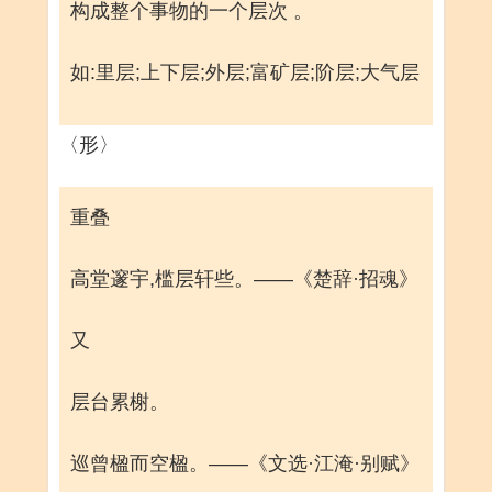
构成整个事物的一个层次 。
如:里层;上下层;外层;富矿层;阶层;大气层
〈形〉
重叠
高堂邃宇,槛层轩些。——《楚辞·招魂》
又
层台累榭。
巡曾楹而空楹。——《文选·江淹·别赋》