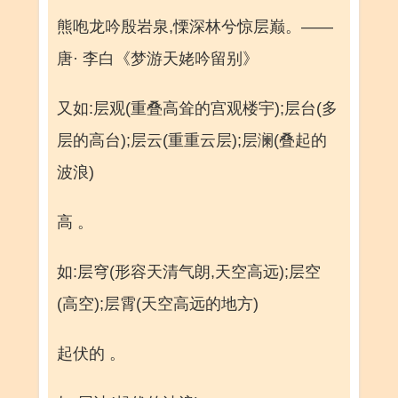
熊咆龙吟殷岩泉,慄深林兮惊层巅。——
唐· 李白《梦游天姥吟留别》
又如:层观(重叠高耸的宫观楼宇);层台(多
层的高台);层云(重重云层);层澜(叠起的
波浪)
高 。
如:层穹(形容天清气朗,天空高远);层空
(高空);层霄(天空高远的地方)
起伏的 。