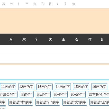
石
竹
糹
艹
虫
言
足
釒
阝
魚
月
木
氵
火
王
石
竹
糹
11画的字
12画的字
13画的字
14画的字
15画的字
16画的字
行属金的字
读jī的字
读xí的字
读yī的字
读yǔ的字
部首是“亻”的
的字
部首是“木”的字
部首是“氵”的字
部首是“火”的字
部首是“王”