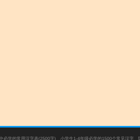
必学的常用汉字表(2500字)
小学生1-4年级必学的1500个常见汉字