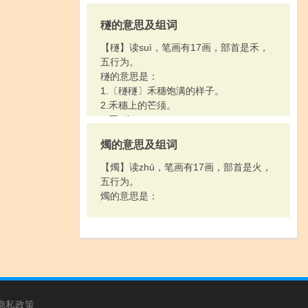
穟的意思及组词
【穟】读suì，笔画有17画，部首是禾，
五行为。
穟的意思是：
1.〔穟穟〕禾穗饱满的样子。
2.禾穗上的芒须。
3.同“穗”。
燭的意思及组词
【燭】读zhú，笔画有17画，部首是火，
五行为。
燭的意思是：
隐私政策