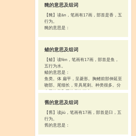
馣的意思及组词
【馣】读ān，笔画有17画，部首是香，五
行为。
馣的意思是：
鲼的意思及组词
【鲼】读fèn，笔画有17画，部首是鱼，
五行为水。
鲼的意思是：
鱼类。体 扁平，呈菱形。胸鳍前部伸延至
吻部。尾细长，常具尾刺。种类很多。分
布于热带和亚热带海洋中。
舊的意思及组词
【舊】读jiù，笔画有17画，部首是臼，五
行为。
舊的意思是：