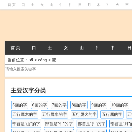
首 页
口
土
女
山
忄
扌
日
月
木
氵
火
王
首 页
口
土
女
山
忄
扌
日
当前位置：
>
cóng
>
潨
主要汉字分类
5画的字
6画的字
7画的字
8画的字
9画的字
10画的字
五行属木的字
五行属水的字
五行属火的字
五行属的字
五
部首是“山”的字
部首是“忄”的字
部首是“扌”的字
部首是“月”