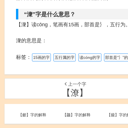
“潨”字是什么意思？
【潨】读cōng，笔画有15画，部首是氵，五行为
潨的意思是：
标签：
15画的字
五行属的字
读cóng的字
部首是“氵”
上一个字
【潦】
【龤】字的解释
【龘】字的解释
【龓】字的