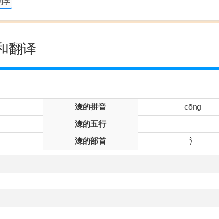
的字
和翻译
潨的拼音
cōng
潨的五行
潨的部首
氵