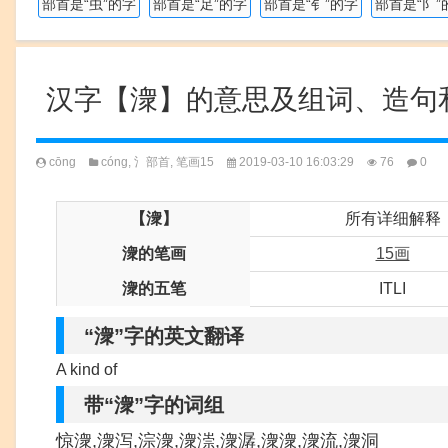
部首是“虫”的字
部首是“足”的字
部首是“钅”的字
部首是“阝”
汉字【潨】的意思及组词、造句
cōng
cóng
,
氵部首
,
笔画15
2019-03-10 16:03:29
76
0
【潨】
所有详细解释
潨的笔画
15画
潨的五笔
ITLI
“潨”字的英文翻译
A kind of
带“潨”字的词组
惊潨,潨泻,淙潨,潨漴,潨潺,潨潨,潨流,潨洞