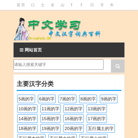
首 页
口
土
女
山
忄
扌
日
月
木
氵
火
王
石
竹
糹
艹
虫
言
足
釒
阝
魚
网站首页
主要汉字分类
5画的字
6画的字
7画的字
8画的字
9画的字
10画的字
11画的字
12画的字
13画的字
14画的字
15画的字
16画的字
17画的字
18画的字
19画的字
20画的字
五行属土的字