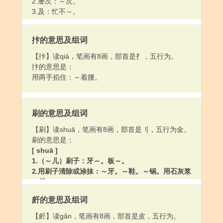
2.屡次：～次。
3.及：忙不～。
拤的意思及组词
【拤】读qiá，笔画有8画，部首是扌，五行为。
拤的意思是：
用两手掐住：～着腰。
刷的意思及组词
【刷】读shuā，笔画有8画，部首是刂，五行为金。
刷的意思是：
[ shuā ]
1.（～儿）刷子：牙～。板～。
2.用刷子清除或涂抹：～牙。～鞋。～锅。用石灰浆
～墙。
3.比喻除名；淘汰：他不守劳动纪律，让厂里给～
皯的意思及组词
了。今年高考他被～了下来。
4.形容迅速擦过去的声音：风刮得树叶子～～地响。
【皯】读gǎn，笔画有8画，部首是皮，五行为。