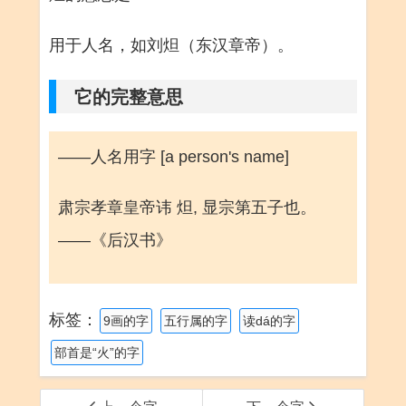
用于人名，如刘炟（东汉章帝）。
它的完整意思
——人名用字 [a person's name]
肃宗孝章皇帝讳 炟, 显宗第五子也。
——《后汉书》
标签：
9画的字
五行属的字
读dá的字
部首是“火”的字