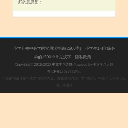
～～地下起雨来了。
皯的意思是：
[ shuà ]
挑拣：打这堆梨里头～出几个好的给奶奶送去。
小学升初中必学的常用汉字表(2500字)
小学生1-4年级必
学的1500个常见汉字
隐私政策
Copyright © 2018-2023
中文学习之路
Powered by
中文学习之路
粤ICP备17087772号
.
丰富的海量详细中文学习资料大全。海量读书方法、学习技巧、中文词汇词库，组
词、成语等