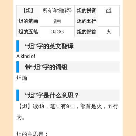
【炟】
所有详细解释
炟的拼音
dá
炟的笔画
9画
炟的五行
炟的五笔
OJGG
炟的部首
火
“炟”字的英文翻译
A kind of
带“炟”字的词组
炟爚
“炟”字是什么意思？
【炟】读dá，笔画有9画，部首是火，五行
为。
炟的意思是：