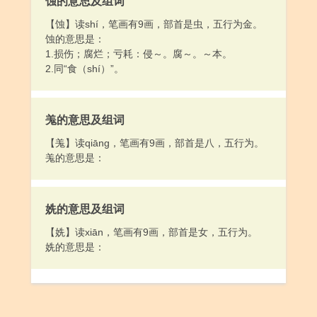
10.偏僻：～静。～街小巷。深山小路很～。
蚀的意思及组词
11.不顺利；倒霉：手气～。
【蚀】读shí，笔画有9画，部首是虫，五行为金。
12.听觉不灵：耳朵有点～。
蚀的意思是：
[ bēi ]
1.损伤；腐烂；亏耗：侵～。腐～。～本。
1.（人）用脊背驮：把草捆好～回村去。
2.同“食（shí）”。
2.负担；承担：～债。这个责任我还～得起。
3.指一个人一次背的量：一～麦子。一～柴火。
羗的意思及组词
【羗】读qiāng，笔画有9画，部首是八，五行为。
羗的意思是：
姺的意思及组词
【姺】读xiān，笔画有9画，部首是女，五行为。
姺的意思是：