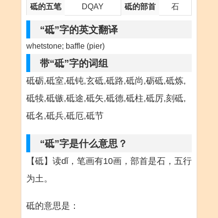
砥的五笔
DQAY
砥的部首
石
“砥”字的英文翻译
whetstone; baffle (pier)
带“砥”字的词组
砥砺,砥室,砥钝,玄砥,砥路,砥尚,砺砥,砥炼,
砥犊,砥镞,砥途,砥矢,砥德,砥柱,砥厉,刻砥,
砥名,砥兵,砥厄,砥节
“砥”字是什么意思？
【砥】读dǐ，笔画有10画，部首是石，五行
为土。
砥的意思是：