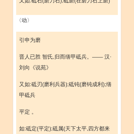
又如:砥石(磨刀石);砥磨(在磨刀石上磨)
〈动〉
引申为磨
晋人已胜 智氏,归而缮甲砥兵。—— 汉·
刘向《说苑》
又如:砥刃(磨利兵器);砥钝(磨钝成利);缮
甲砥兵
平定 。
如:砥定(平定);砥属(天下太平,四方都来