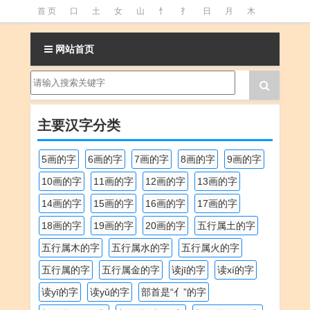
首 页
口
土
女
山
忄
扌
日
月
木
氵
火
王
石
竹
糹
艹
虫
言
足
网站首页
釒
阝
魚
主要汉字分类
5画的字
6画的字
7画的字
8画的字
9画的字
10画的字
11画的字
12画的字
13画的字
14画的字
15画的字
16画的字
17画的字
18画的字
19画的字
20画的字
五行属土的字
五行属木的字
五行属水的字
五行属火的字
五行属的字
五行属金的字
读jī的字
读xí的字
读yī的字
读yǔ的字
部首是“亻”的字