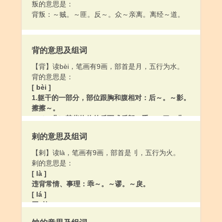
叛的意思是：
背叛：～贼。～匪。反～。众～亲离。离经～道。
背的意思及组词
【背】读bèi，笔画有9画，部首是月，五行为水。
背的意思是：
[ bèi ]
1.躯干的一部分，部位跟胸和腹相对：后～。～影。
擦擦～。
2.（～儿）某些物体的反面或后部：手～。刀～儿。
墨透纸～。
剌的意思及组词
3.（Bèi）姓。
4.背部对着（跟“向”相对）：～山面海。～水作战。
【剌】读là，笔画有9画，部首是刂，五行为火。
人心向～。
剌的意思是：
5.离开：～井离乡。
[ là ]
6.躲避；瞒：光明正大，没什么～人的事。
违背常情、事理：乖～。～谬。～戾。
7.背诵：～台词。书～熟了。
[ lá ]
8.违背；违反：～约。～信弃义。
同“拉”。
9.朝着相反的方向：他把脸～过去，装着没看见。