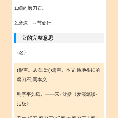
1.细的磨刀石。
2.磨炼：～节砺行。
它的完整意思
〈名〉
(形声。从石,氐( dǐ)声。本义:质地很细的
磨刀石)同本义
则字平如砥。——宋· 沈括《梦溪笔谈·
活板》