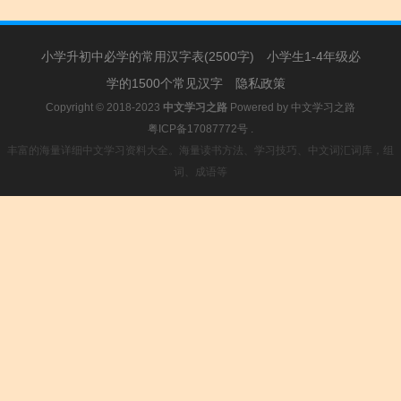
小学升初中必学的常用汉字表(2500字)
小学生1-4年级必
学的1500个常见汉字
隐私政策
Copyright © 2018-2023
中文学习之路
Powered by
中文学习之路
粤ICP备17087772号
.
丰富的海量详细中文学习资料大全。海量读书方法、学习技巧、中文词汇词库，组
词、成语等