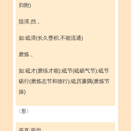
归附)
阻滞,挡 。
如:砥滞(长久壅积,不能流通)
磨炼 。
如:砥才(磨练才能);砥节(砥砺气节);砥节
砺行(磨炼志节和德行);砥厉廉隅(磨炼节
操)
〈形〉
平直;平坦 。