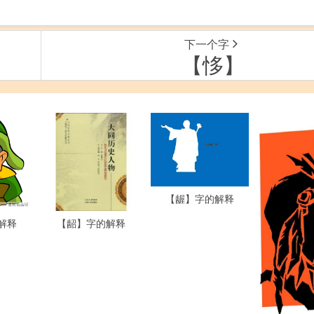
下一个字
【恀】
【龌】字的解释
解释
【龆】字的解释