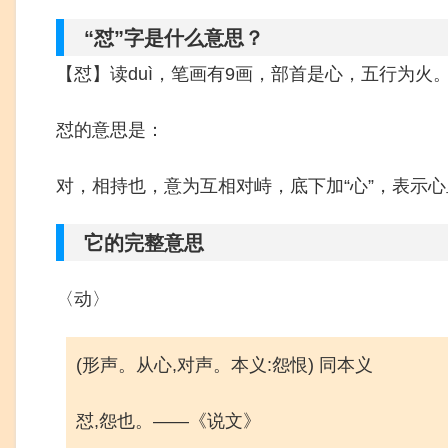
“怼”字是什么意思？
【怼】读duì，笔画有9画，部首是心，五行为火
怼的意思是：
对，相持也，意为互相对峙，底下加“心”，表示
它的完整意思
〈动〉
(形声。从心,对声。本义:怨恨) 同本义
怼,怨也。——《说文》