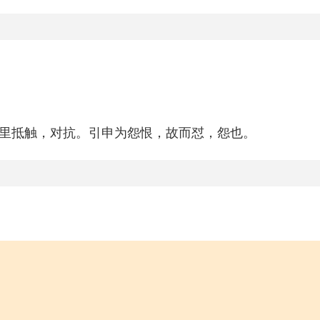
。
心里抵触，对抗。引申为怨恨，故而怼，怨也。