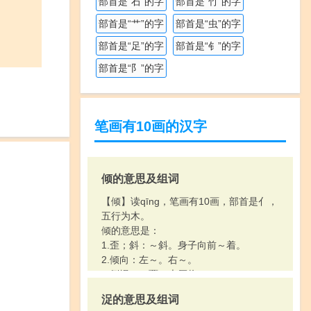
部首是“石”的字
部首是“竹”的字
部首是“艹”的字
部首是“虫”的字
部首是“足”的字
部首是“钅”的字
部首是“阝”的字
笔画有10画的汉字
倾的意思及组词
【倾】读qīng，笔画有10画，部首是亻，
五行为木。
倾的意思是：
1.歪；斜：～斜。身子向前～着。
2.倾向：左～。右～。
3.倒塌：～覆。大厦将～。
4.使器物反转或歪斜，尽数倒出里面的东
浞的意思及组词
西：～箱倒箧。～盆大雨。