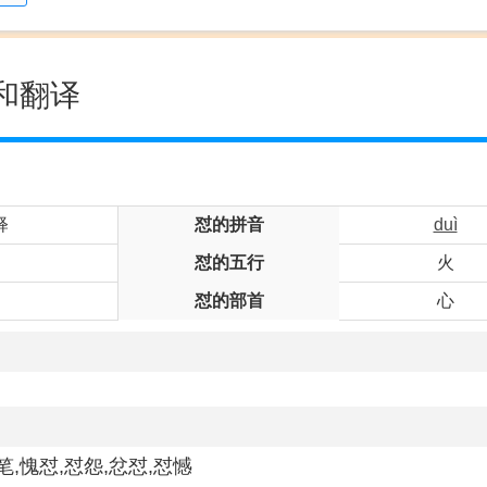
和翻译
释
怼的拼音
duì
怼的五行
火
怼的部首
心
笔,愧怼,怼怨,忿怼,怼憾