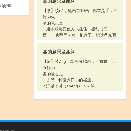
拿的意思及组词
的解释
【拿】读ná，笔画有10画，部首是手，五
行为火。
拿的意思是：
1.用手或用其他方式抓住、搬动（东
西）：他手里～着一把扇子。把这些东西
～走。
2.用强力取；捉：～下敌人的碉堡。～住
盎的意思及组词
一个小偷。凭他多年的教学经验，这门课
他～得下来。
【盎】读àng，笔画有10画，部首是皿，
3.掌握：～权。～事。这事儿你～得稳
五行为土。
吗?
盎的意思是：
4.刁难；要挟：这件事谁都干得了，你～
1.古代一种腹大口小的器皿。
不住人。
2.洋溢；盛（shèng）：～然。
5.装出；故意做出：～架子。～腔作势。
6.领取；得到：～工资。～一等奖。
7.强烈的作用使物体变坏：这块木头让药
水～白了。碱搁得太多，把馒头～黄了。
8.引进所凭借的工具、材料、方法等，意
思跟“用”相同：～尺量。～眼睛看。～事
实证明。