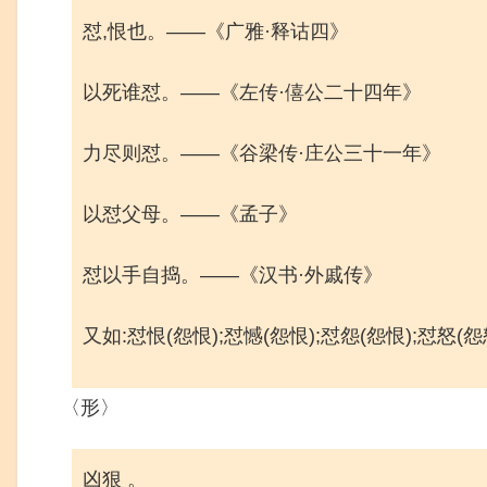
怼,恨也。——《广雅·释诂四》
以死谁怼。——《左传·僖公二十四年》
力尽则怼。——《谷梁传·庄公三十一年》
以怼父母。——《孟子》
怼以手自捣。——《汉书·外戚传》
又如:怼恨(怨恨);怼憾(怨恨);怼怨(怨恨);怼怒(
〈形〉
凶狠 。