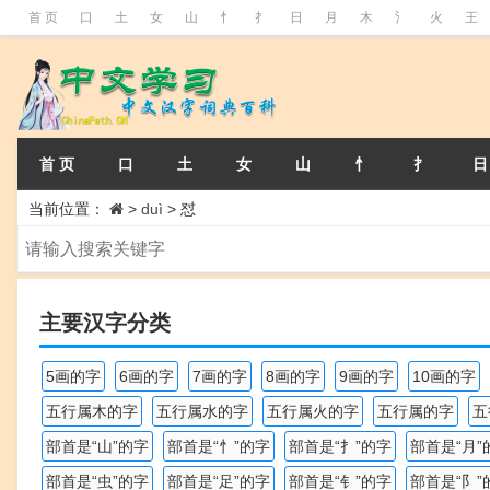
首 页
口
土
女
山
忄
扌
日
月
木
氵
火
王
首 页
口
土
女
山
忄
扌
日
当前位置：
>
duì
>
怼
主要汉字分类
5画的字
6画的字
7画的字
8画的字
9画的字
10画的字
五行属木的字
五行属水的字
五行属火的字
五行属的字
五
部首是“山”的字
部首是“忄”的字
部首是“扌”的字
部首是“月”
部首是“虫”的字
部首是“足”的字
部首是“钅”的字
部首是“阝”