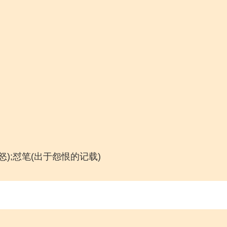
怨怒);怼笔(出于怨恨的记载)