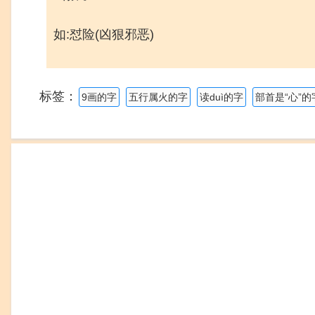
如:怼险(凶狠邪恶)
标签：
9画的字
五行属火的字
读duì的字
部首是“心”的