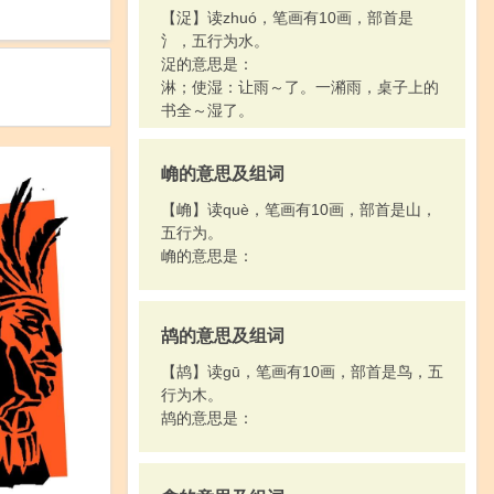
5.用尽（力量）：～听。～诉。～全力把
【浞】读zhuó，笔画有10画，部首是
工作做好。
氵，五行为水。
6.压倒：权～朝野。
浞的意思是：
淋；使湿：让雨～了。一潲雨，桌子上的
书全～湿了。
崅的意思及组词
【崅】读què，笔画有10画，部首是山，
五行为。
崅的意思是：
鸪的意思及组词
【鸪】读gū，笔画有10画，部首是鸟，五
行为木。
鸪的意思是：