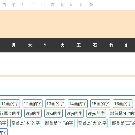
石
竹
糹
艹
虫
言
足
釒
阝
魚
月
木
氵
火
王
石
竹
糹
11画的字
12画的字
13画的字
14画的字
15画的字
16画的字
行属金的字
读jī的字
读xí的字
读yī的字
读yǔ的字
部首是“亻”的
的字
部首是“木”的字
部首是“氵”的字
部首是“火”的字
部首是“王”
的字