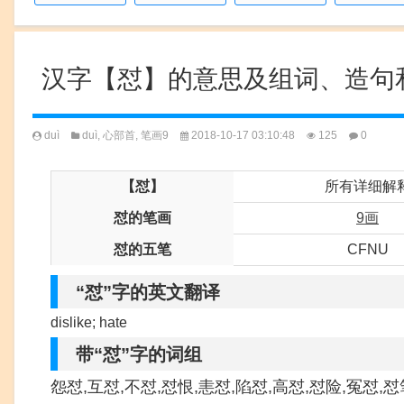
汉字【怼】的意思及组词、造句
duì
duì
,
心部首
,
笔画9
2018-10-17 03:10:48
125
0
【怼】
所有详细解
怼的笔画
9画
怼的五笔
CFNU
“怼”字的英文翻译
dislike; hate
带“怼”字的词组
怨怼,互怼,不怼,怼恨,恚怼,陷怼,高怼,怼险,冤怼,怼