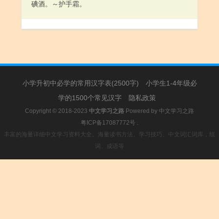
碘酒。～护手霜。
小学升初中必学的常用汉字表(2500字)
小学生1-4年级必
学的1500个常见汉字
隐私政策
Copyright © 2018-2023
中文学习之路
Powered by
中文学习之路
粤ICP备17087772号
.
丰富的海量详细中文学习资料大全。海量读书方法、学习技巧、中文词汇词库，组
词、成语等