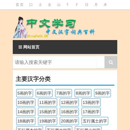
首 页
口
土
女
山
忄
扌
日
月
木
氵
火
王
石
竹
糹
艹
虫
言
足
釒
阝
魚
网站首页
主要汉字分类
5画的字
6画的字
7画的字
8画的字
9画的字
10画的字
11画的字
12画的字
13画的字
14画的字
15画的字
16画的字
17画的字
18画的字
19画的字
20画的字
五行属土的字