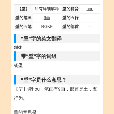
【垕】
所有详细解释
垕的拼音
hòu
垕的笔画
9画
垕的五行
垕的五笔
RGKF
垕的部首
土
“垕”字的英文翻译
thick
带“垕”字的词组
杨垕
“垕”字是什么意思？
【垕】读hòu，笔画有9画，部首是土，五
行为。
垕的意思是：