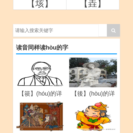
【垓】
【垚】
读音同样读hòu的字
【篌】(hóu)的详
【後】(hòu)的详
解
解