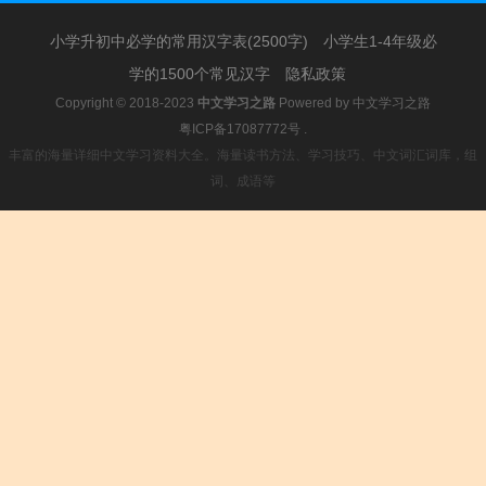
小学升初中必学的常用汉字表(2500字)
小学生1-4年级必
学的1500个常见汉字
隐私政策
Copyright © 2018-2023
中文学习之路
Powered by
中文学习之路
粤ICP备17087772号
.
丰富的海量详细中文学习资料大全。海量读书方法、学习技巧、中文词汇词库，组
词、成语等