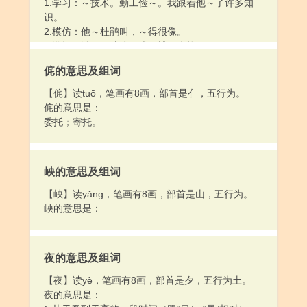
1.学习：～技术。勤工俭～。我跟着他～了许多知
识。
2.模仿：他～杜鹃叫，～得很像。
3.学问：治～。才疏～浅。博～多能。
4.指学科：数～。物理～。政治经济～。
侂的意思及组词
5.学校：小～。大～。上～。
6.姓。
【侂】读tuō，笔画有8画，部首是亻，五行为。
侂的意思是：
委托；寄托。
岟的意思及组词
【岟】读yǎng，笔画有8画，部首是山，五行为。
岟的意思是：
夜的意思及组词
【夜】读yè，笔画有8画，部首是夕，五行为土。
夜的意思是：