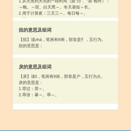
1.从天黑到天亮的一段时间（跟“日”、“昼”相对）：
～晚。～班。白天黑～。冬天昼短～长。
2.用于计算夜：三天三～。每日每～。
3.姓。
抯的意思及组词
【抯】读zhā，笔画有8画，部首是扌，五行为。
抯的意思是：
戾的意思及组词
【戾】读lì，笔画有8画，部首是户，五行为火。
戾的意思是：
1.罪过：罪～。
2.乖张：暴～。乖～。