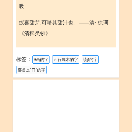
吸
蚁喜甜芽,可哜其甜汁也。——清· 徐珂
《清稗类钞》
标签：
9画的字
五行属木的字
读jī的字
部首是“口”的字