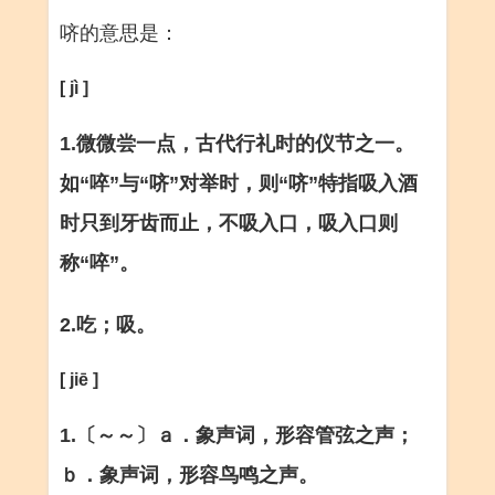
哜的意思是：
[ jì ]
1.微微尝一点，古代行礼时的仪节之一。
如“啐”与“哜”对举时，则“哜”特指吸入酒
时只到牙齿而止，不吸入口，吸入口则
称“啐”。
2.吃；吸。
[ jiē ]
1.〔～～〕ａ．象声词，形容管弦之声；
ｂ．象声词，形容鸟鸣之声。