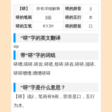
【哜】
所有详细解释
哜的拼音
jì
哜的笔画
9画
哜的五行
木
哜的五笔
KYJH
哜的部首
口
“哜”字的英文翻译
sip
带“哜”字的词组
哜嘈,嚅哜,哜齿,哜喳,祭哜,哜咨,哜哜,擩哜,
哜哜嘈嘈,嘈嘈哜哜
“哜”字是什么意思？
【哜】读jì，笔画有9画，部首是口，五行
为木。