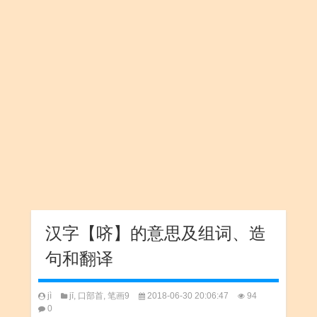
汉字【哜】的意思及组词、造
句和翻译
jì
jī
,
口部首
,
笔画9
2018-06-30 20:06:47
94
0