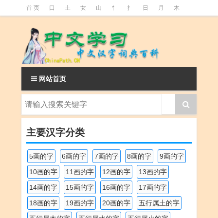
首 页
口
土
女
山
忄
扌
日
月
木
氵
火
王
石
竹
糹
艹
虫
言
足
釒
阝
魚
网站首页
主要汉字分类
5画的字
6画的字
7画的字
8画的字
9画的字
10画的字
11画的字
12画的字
13画的字
14画的字
15画的字
16画的字
17画的字
18画的字
19画的字
20画的字
五行属土的字