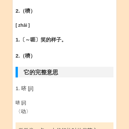
2.（嚌）
[ zhāi ]
1.〔～啀〕笑的样子。
2.（嚌）
它的完整意思
1. 哜 [jì]
哜 [jì]
〈动〉