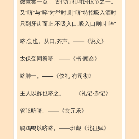
微微尝一点 。古代行礼时的仪节之一。
又“哜”与“啐”对举时,则“哜”特指吸入酒时
只到牙齿而止,不吸入口,吸入口则叫“啐”
哜,尝也。从口,齐声。——《说文》
太保受同祭哜。——《书·顾命》
哜肺一。——《仪礼·有司彻》
主人以酢也哜之。——《礼记·杂记》
管弦哜哜。——《玄元乐》
鹍鸡鸣以哜哜。——班彪《北征赋》