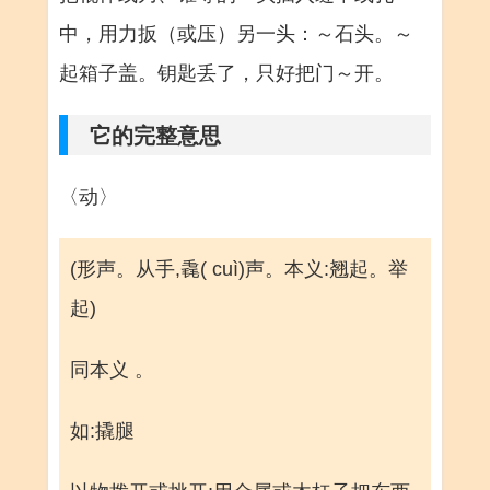
中，用力扳（或压）另一头：～石头。～
起箱子盖。钥匙丢了，只好把门～开。
它的完整意思
〈动〉
(形声。从手,毳( cuì)声。本义:翘起。举
起)
同本义 。
如:撬腿