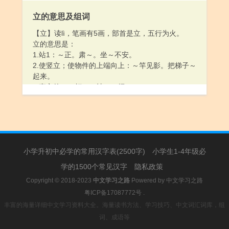
了。字写得真～。
立的意思及组词
【立】读lì，笔画有5画，部首是立，五行为火。
立的意思是：
1.站1：～正。肃～。坐～不安。
2.使竖立；使物件的上端向上：～竿见影。把梯子～
起来。
3.直立的：～柜。～轴。～领。
4.建立；树立：～功。～志。
5.制定；订立：～法。～约。～个字据。
6.指君主即位。
7.指确定继承地位；确立：～嗣。～皇太子。
8.存在；生存：自～。独～。
小学升初中必学的常用汉字表(2500字)
9.立刻：～奏奇效。～候回音。
小学生1-4年级必
10.姓。
学的1500个常见汉字
隐私政策
Copyright © 2018-2023
中文学习之路
Powered by
中文学习之路
粤ICP备17087772号
.
丰富的海量详细中文学习资料大全。海量读书方法、学习技巧、中文词汇词库，组
词、成语等