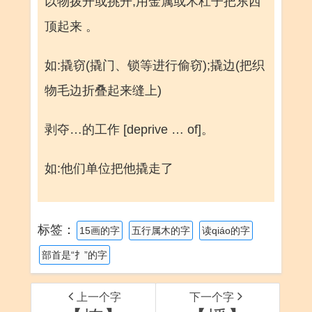
以物拨开或挑开;用金属或木杠子把东西
顶起来 。
如:撬窃(撬门、锁等进行偷窃);撬边(把织
物毛边折叠起来缝上)
剥夺…的工作 [deprive … of]。
如:他们单位把他撬走了
标签：
15画的字
五行属木的字
读qiáo的字
部首是“扌”的字
上一个字
下一个字