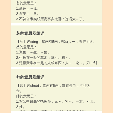
玄的意思是：
1.黑色：～狐。
2.深奥：～奥。
3.不符合事实或距离事实太远：这话太～了。
丛的意思及组词
【丛】读cóng，笔画有5画，部首是一，五行为火。
丛的意思是：
1.聚集：～生。～集。
2.生长在一起的草木：草～。树～。
3.泛指聚集在一起的人或东西：人～。论～。刀～剑
树。
4.用于聚集生长在一起的草木：一～杂草。
帅的意思及组词
5.姓。
【帅】读shuài，笔画有5画，部首是巾，五行为
金。
帅的意思是：
1.军队中最高的指挥员：元～。将～。～旗。～印。
2.姓。
3.英俊；潇洒；漂亮：这个武打动作干净利落，～极