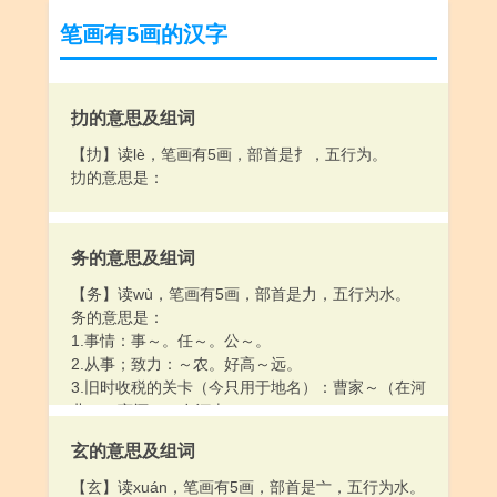
笔画有5画的汉字
扐的意思及组词
【扐】读lè，笔画有5画，部首是扌，五行为。
扐的意思是：
务的意思及组词
【务】读wù，笔画有5画，部首是力，五行为水。
务的意思是：
1.事情：事～。任～。公～。
2.从事；致力：～农。好高～远。
3.旧时收税的关卡（今只用于地名）：曹家～（在河
北）。商酒～（在河南）。
4.务必：～须。除恶～尽。～请按时参加。
玄的意思及组词
5.姓。
【玄】读xuán，笔画有5画，部首是亠，五行为水。