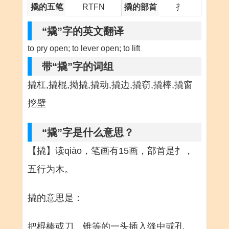
撬的五笔
RTFN
撬的部首
扌
“撬”字的英文翻译
to pry open; to lever open; to lift
带“撬”字的词组
撬杠,撬棍,拗撬,撬动,撬边,撬窃,撬棒,撬窗
挖壁
“撬”字是什么意思？
【撬】读qiào，笔画有15画，部首是扌，
五行为木。
撬的意思是：
把棍棒或刀、锥等的一头插入缝中或孔