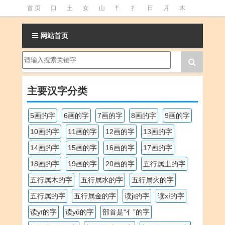
首 页
口
土
女
山
忄
扌
日
月
木
氵
火
王
石
竹
糹
艹
虫
言
足
网站首页
釒
阝
魚
主要汉字分类
5画的字
6画的字
7画的字
8画的字
9画的字
10画的字
11画的字
12画的字
13画的字
14画的字
15画的字
16画的字
17画的字
18画的字
19画的字
20画的字
五行属土的字
五行属木的字
五行属水的字
五行属火的字
五行属的字
五行属金的字
读jī的字
读xí的字
读yī的字
读yǔ的字
部首是“亻”的字