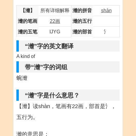
【灗】
所有详细解释
灗的拼音
shàn
灗的笔画
22画
灗的五行
灗的五笔
IJYG
灗的部首
氵
“灗”字的英文翻译
A kind of
带“灗”字的词组
蜿灗
“灗”字是什么意思？
【灗】读shàn，笔画有22画，部首是氵，
五行为。
灗的意思是：