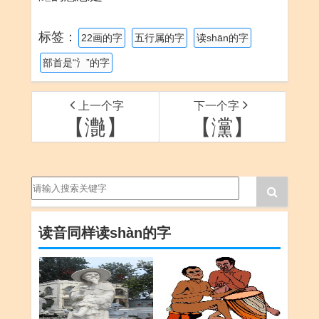
标签：
22画的字
五行属的字
读shān的字
部首是“氵”的字
上一个字
下一个字
【灔】
【灙】
读音同样读shàn的字