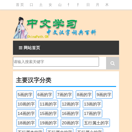
首 页
口
土
女
山
忄
扌
日
月
木
氵
火
王
石
竹
糹
艹
虫
言
足
釒
阝
魚
网站首页
主要汉字分类
5画的字
6画的字
7画的字
8画的字
9画的字
10画的字
11画的字
12画的字
13画的字
14画的字
15画的字
16画的字
17画的字
18画的字
19画的字
20画的字
五行属土的字