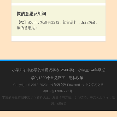
揿的意思及组词
【揿】读qìn，笔画有12画，部首是扌，五行为金。
揿的意思是：
小学升初中必学的常用汉字表(2500字)
小学生1-4年级必
学的1500个常见汉字
隐私政策
Copyright © 2018-2023
中文学习之路
Powered by
中文学习之路
粤ICP备17087772号
.
丰富的海量详细中文学习资料大全。海量读书方法、学习技巧、中文词汇词库，组
词、成语等