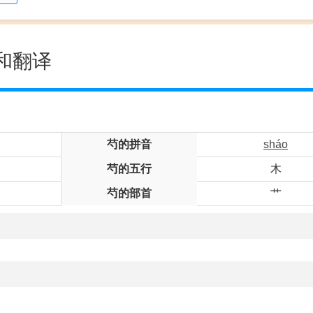
和翻译
芍的拼音
sháo
芍的五行
木
芍的部首
艹