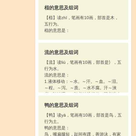
栺的意思及组词
【栺】读zhī，笔画有10画，部首是木，
五行为。
栺的意思是：
流的意思及组词
【流】读liú，笔画有10画，部首是氵，五
行为水。
流的意思是：
1.液体移动：～水。～汗。～血。～泪。
～程。～泻。～质。～水不腐。汗～浃
背。随波逐～（随着波浪起伏，跟着流水
漂荡，喻没有主见，随着潮流走）。
鸭的意思及组词
2.像水那样流动不定：～转（zhuǎn）。
～通。～寇。～浪。～离。～散。～失。
【鸭】读yā，笔画有10画，部首是鸟，五
～沙。～露。～萤。
行为土。
3.传播：～言。～传。～芳。～弊。～
鸭的意思是：
毒。～行（xíng）。
鸟，嘴扁腿短，趾间有蹼，善游泳，有家