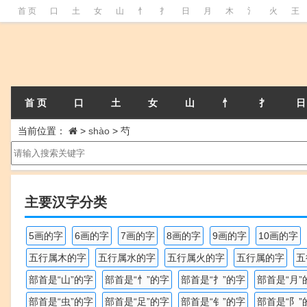
首 页
口
土
女
山
忄
扌
日
月
木
氵
火
王
首 页
口
土
女
山
忄
扌
日
当前位置：
>
shào
>
芍
主要汉字分类
5画的字
6画的字
7画的字
8画的字
9画的字
10画的字
五行属木的字
五行属水的字
五行属火的字
五行属的字
五
部首是“山”的字
部首是“忄”的字
部首是“扌”的字
部首是“月”
部首是“虫”的字
部首是“足”的字
部首是“钅”的字
部首是“阝”