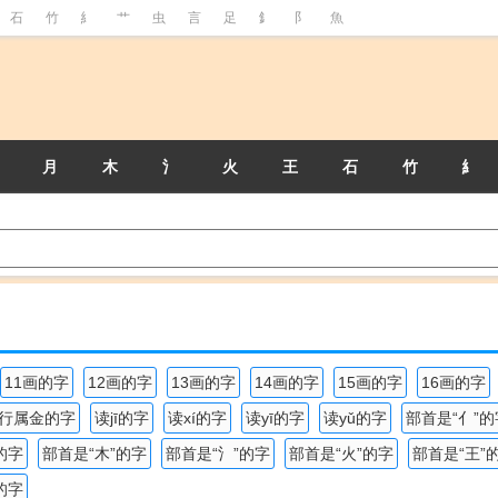
石
竹
糹
艹
虫
言
足
釒
阝
魚
月
木
氵
火
王
石
竹
糹
11画的字
12画的字
13画的字
14画的字
15画的字
16画的字
行属金的字
读jī的字
读xí的字
读yī的字
读yǔ的字
部首是“亻”的
的字
部首是“木”的字
部首是“氵”的字
部首是“火”的字
部首是“王”
的字