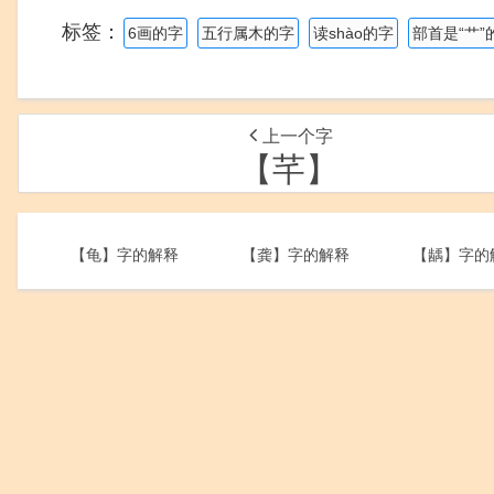
标签：
6画的字
五行属木的字
读shào的字
部首是“艹”
上一个字
【芊】
【龟】字的解释
【龚】字的解释
【龋】字的