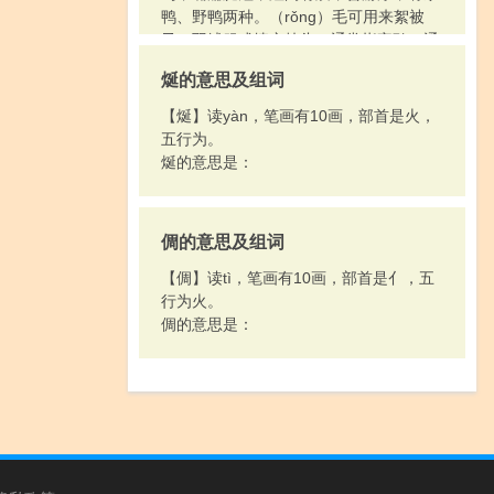
4.指江河的流水：河～。江～。溪～。激
鸭、野鸭两种。（rǒng）毛可用来絮被
～。奔～。
子、羽绒服或填充枕头。通常指家鸭。通
5.像水流的东西：气～。暖～。电～。
称鸭子。
6.向坏的方面转变：～于形式。
烻的意思及组词
7.旧时的刑罚，把犯人送到荒远的地方
【烻】读yàn，笔画有10画，部首是火，
去：～放。～配。
五行为。
8.品类，等级：～辈。～派。
烻的意思是：
9.指不正派：二～子。
倜的意思及组词
【倜】读tì，笔画有10画，部首是亻，五
行为火。
倜的意思是：