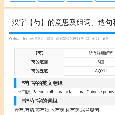
汉字【芍】的意思及组词、造句
sháo
shào
,
笔画6
,
艹部首
2020-04-26 13:04:52
68
0
【芍】
所有详细解释
芍的笔画
6画
芍的五笔
AQYU
“芍”字的英文翻译
see 芍陂; Paeonia albiflora or lactiflora; Chinese peony
带“芍”字的词组
赤芍,芍药,芩芍汤,木芍药,红芍药,采兰赠芍