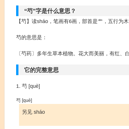
“芍”字是什么意思？
【芍】读sháo，笔画有6画，部首是艹，五行为
芍的意思是：
〔芍药〕多年生草本植物。花大而美丽，有红、
它的完整意思
1. 芍 [què]
芍 [què]
另见 sháo