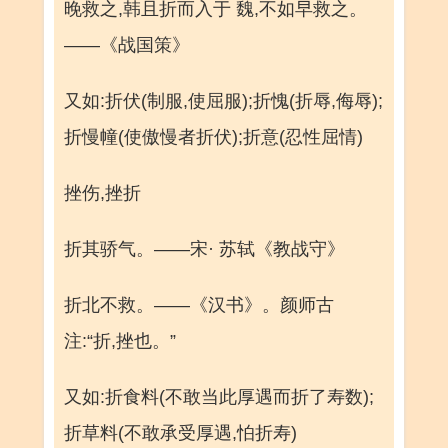
晚救之,韩且折而入于 魏,不如早救之。
——《战国策》
又如:折伏(制服,使屈服);折愧(折辱,侮辱);
折慢幢(使傲慢者折伏);折意(忍性屈情)
挫伤,挫折
折其骄气。——宋· 苏轼《教战守》
折北不救。——《汉书》。颜师古
注:“折,挫也。”
又如:折食料(不敢当此厚遇而折了寿数);
折草料(不敢承受厚遇,怕折寿)