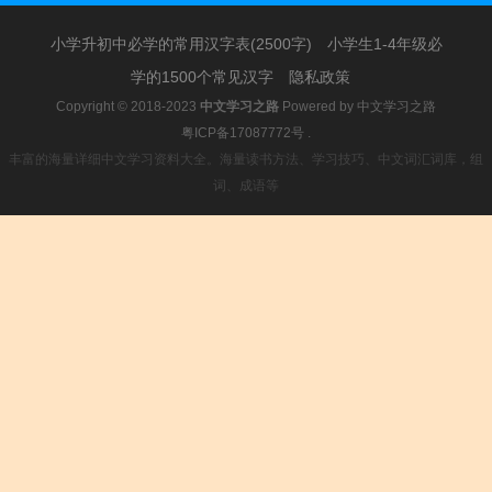
6.姓。
小学升初中必学的常用汉字表(2500字)
小学生1-4年级必
学的1500个常见汉字
隐私政策
Copyright © 2018-2023
中文学习之路
Powered by
中文学习之路
粤ICP备17087772号
.
丰富的海量详细中文学习资料大全。海量读书方法、学习技巧、中文词汇词库，组
词、成语等