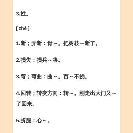
3.姓。
[ zhé ]
1.断；弄断：骨～。把树枝～断了。
2.损失：损兵～将。
3.弯；弯曲：曲～。百～不挠。
4.回转；转变方向：转～。刚走出大门又～
了回来。
5.折服：心～。