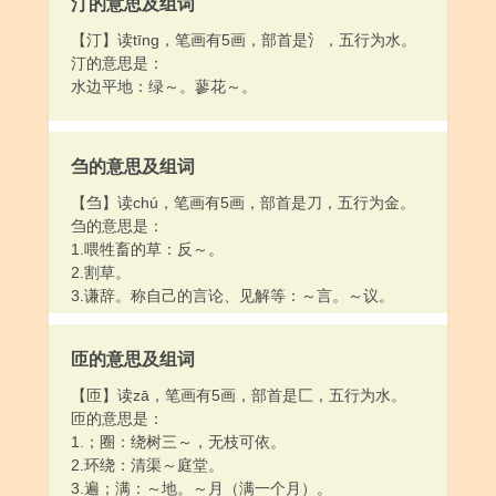
汀的意思及组词
4.边界；边境：～疆。～防。戍～。
5.界限：～际。一望无～。
【汀】读tīng，笔画有5画，部首是氵，五行为水。
6.靠近物体的地方：旁～。身～。
汀的意思是：
7.方面：双～会谈。这～那～都说好了。
水边平地：绿～。蓼花～。
8.用在时间词或数词后，表示接近某个时间或某个数
目：冬至～上下了一场大雪。活到六十～上还没有
见过这种事。
刍的意思及组词
9.两个或几个“边”字分别用在动词前面，表示动作同
时进行：～干～学。～收件，～打包，～托运。
【刍】读chú，笔画有5画，部首是刀，五行为金。
10.姓。
刍的意思是：
[ bian ]
1.喂牲畜的草：反～。
（～儿）方位词后缀：前～。里～。东～。左～。
2.割草。
3.谦辞。称自己的言论、见解等：～言。～议。
匝的意思及组词
【匝】读zā，笔画有5画，部首是匚，五行为水。
匝的意思是：
1.；圈：绕树三～，无枝可依。
2.环绕：清渠～庭堂。
3.遍；满：～地。～月（满一个月）。