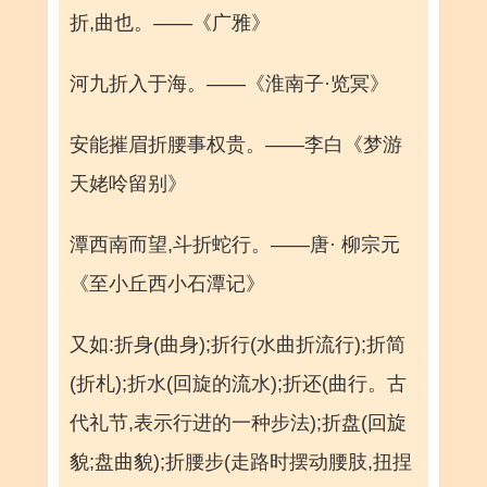
折,曲也。——《广雅》
河九折入于海。——《淮南子·览冥》
安能摧眉折腰事权贵。——李白《梦游
天姥呤留别》
潭西南而望,斗折蛇行。——唐· 柳宗元
《至小丘西小石潭记》
又如:折身(曲身);折行(水曲折流行);折简
(折札);折水(回旋的流水);折还(曲行。古
代礼节,表示行进的一种步法);折盘(回旋
貌;盘曲貌);折腰步(走路时摆动腰肢,扭捏