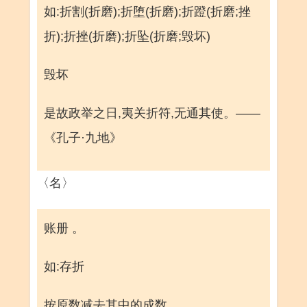
如:折割(折磨);折堕(折磨);折蹬(折磨;挫
折);折挫(折磨);折坠(折磨;毁坏)
毁坏
是故政举之日,夷关折符,无通其使。——
《孔子·九地》
〈名〉
账册 。
如:存折
按原数减去其中的成数 。