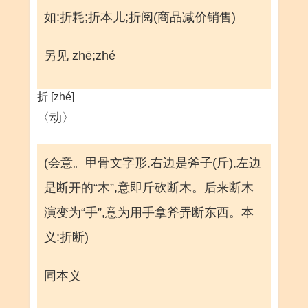
如:折耗;折本儿;折阅(商品减价销售)
另见 zhē;zhé
折 [zhé]
〈动〉
(会意。甲骨文字形,右边是斧子(斤),左边
是断开的“木”,意即斤砍断木。后来断木
演变为“手”,意为用手拿斧弄断东西。本
义:折断)
同本义