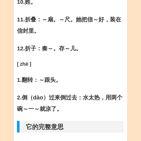
10.姓。
11.折叠：～扇。～尺。她把信～好，装在
信封里。
12.折子：奏～。存～儿。
[ zhē ]
1.翻转：～跟头。
2.倒（dào）过来倒过去：水太热，用两个
碗～一～就凉了。
它的完整意思