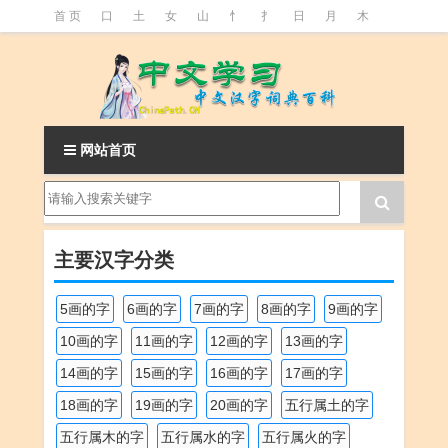
首 页
口
土
女
山
忄
扌
日
月
木
氵
火
王
石
竹
糹
艹
虫
言
足
釒
阝
魚
网站首页
主要汉字分类
5画的字
6画的字
7画的字
8画的字
9画的字
10画的字
11画的字
12画的字
13画的字
14画的字
15画的字
16画的字
17画的字
18画的字
19画的字
20画的字
五行属土的字
五行属木的字
五行属水的字
五行属火的字