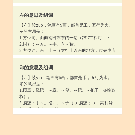
左的意思及组词
【左】读zuǒ，笔画有5画，部首是工，五行为火。
左的意思是：
1.方位词。面向南时靠东的一边（跟“右”相对，下
2.同）：～方。～手。向～转。
3.方位词。东：山～（太行山以东的地方，过去也专
指山东省）。
4.偏；邪；不正常：～脾气。～道旁门。
印的意思及组词
5.错； 不对头：想～了。说～了。
6.相反：意见相～。
【印】读yìn，笔画有5画，部首是卩，五行为水。
7.进步的；革命的：～ 派。～翼作家。
印的意思是：
8.同“佐”
1.图章，戳记：～章。～玺。～记。～把子（亦喻政
9.姓。
权）。
2.痕迹：手～。指～。～子（ａ.痕迹；ｂ．高利贷
的一种，全称“～～钱”）。
3.用油墨、染料之类把文字或图画留在纸、布、器皿
等材料上：～刷。排～。～制。～发（fā）。
4.彼此符合：～证。心心相～。
5.外界事物反映在脑中所留下的形象：～象。