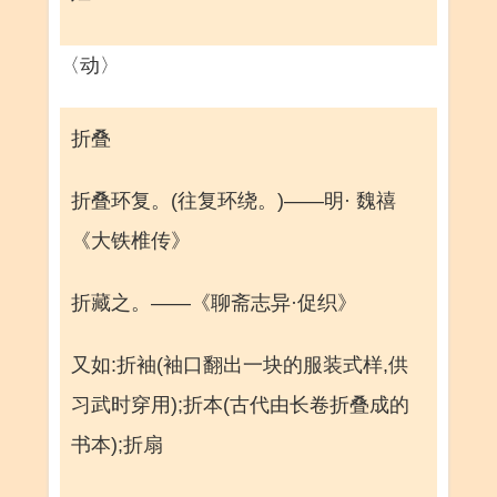
〈动〉
折叠
折叠环复。(往复环绕。)——明· 魏禧
《大铁椎传》
折藏之。——《聊斋志异·促织》
又如:折袖(袖口翻出一块的服装式样,供
习武时穿用);折本(古代由长卷折叠成的
书本);折扇