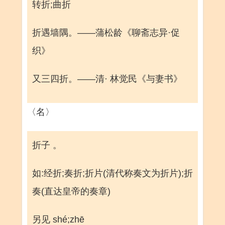
转折;曲折
折遇墙隅。——蒲松龄《聊斋志异·促
织》
又三四折。——清· 林觉民《与妻书》
〈名〉
折子 。
如:经折;奏折;折片(清代称奏文为折片);折
奏(直达皇帝的奏章)
另见 shé;zhē