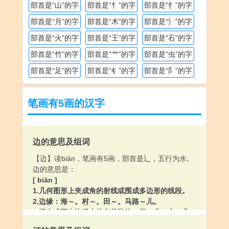
部首是“山”的字
部首是“忄”的字
部首是“扌”的字
部首是“月”的字
部首是“木”的字
部首是“氵”的字
部首是“火”的字
部首是“王”的字
部首是“石”的字
部首是“竹”的字
部首是“艹”的字
部首是“虫”的字
部首是“足”的字
部首是“钅”的字
部首是“阝”的字
笔画有5画的汉字
边的意思及组词
【边】读biān，笔画有5画，部首是辶，五行为水。
边的意思是：
[ biān ]
1.几何图形上夹成角的射线或围成多边形的线段。
2.边缘：海～。村～。田～。马路～儿。
3.镶在或画在边缘上的条状装饰：花～儿。金～儿。
裙子下摆加个～儿。