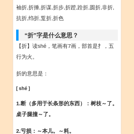
袖折,折捶,折谋,折步,折蹬,跧折,圆折,非折,
抗折,绉折,踅折,折色
“折”字是什么意思？
【折】读shé，笔画有7画，部首是扌，五
行为火。
折的意思是：
[ shé ]
1.断（多用于长条形的东西）：树枝～了。
桌子腿撞～了。
2.亏损：～本儿。～耗。