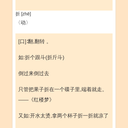
折 [zhē]
〈动〉
[口]∶翻,翻转 。
如:折个跟斗(折斤斗)
倒过来倒过去
只管把果子折在一个碟子里,端着就走。
——《红楼梦》
又如:开水太烫,拿两个杯子折一折就凉了