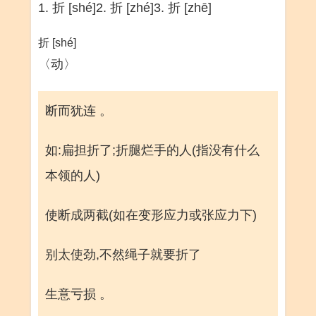
1. 折 [shé]2. 折 [zhé]3. 折 [zhē]
折 [shé]
〈动〉
断而犹连 。
如:扁担折了;折腿烂手的人(指没有什么
本领的人)
使断成两截(如在变形应力或张应力下)
别太使劲,不然绳子就要折了
生意亏损 。