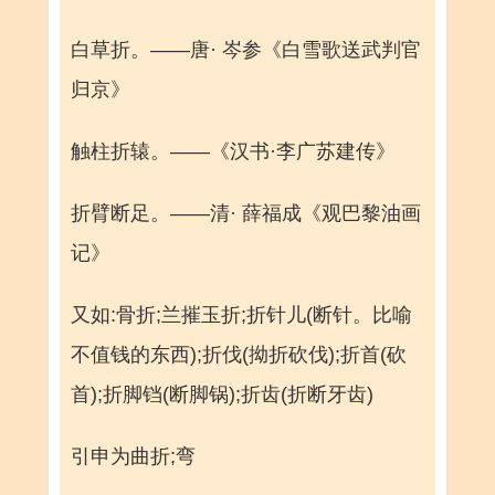
白草折。——唐· 岑参《白雪歌送武判官
归京》
触柱折辕。——《汉书·李广苏建传》
折臂断足。——清· 薛福成《观巴黎油画
记》
又如:骨折;兰摧玉折;折针儿(断针。比喻
不值钱的东西);折伐(拗折砍伐);折首(砍
首);折脚铛(断脚锅);折齿(折断牙齿)
引申为曲折;弯