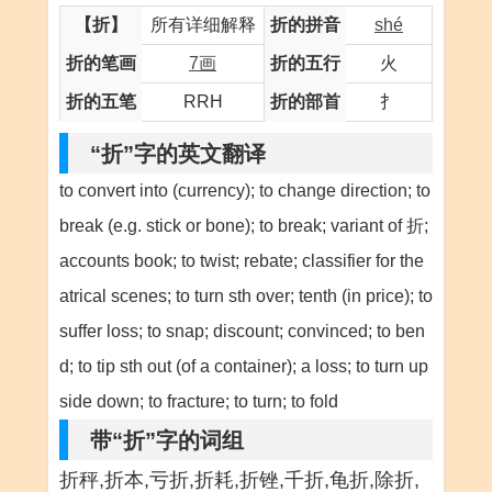
【折】
所有详细解释
折的拼音
shé
折的笔画
7画
折的五行
火
折的五笔
RRH
折的部首
扌
“折”字的英文翻译
to convert into (currency); to change direction; to
break (e.g. stick or bone); to break; variant of 折;
accounts book; to twist; rebate; classifier for the
atrical scenes; to turn sth over; tenth (in price); to
suffer loss; to snap; discount; convinced; to ben
d; to tip sth out (of a container); a loss; to turn up
side down; to fracture; to turn; to fold
带“折”字的词组
折秤,折本,亏折,折耗,折锉,千折,龟折,除折,