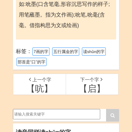
如:吮墨(口含笔毫,形容沉思写作的样子;
用笔蘸墨。指为文作画);吮笔,吮毫(含
毫。借指构思为文或绘画)
标签：
7画的字
五行属金的字
读shǔn的字
部首是“口”的字
上一个字
下一个字
【吭】
【启】