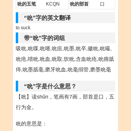
吮的五笔
KCQN
吮的部首
口
“吮”字的英文翻译
to suck
带“吮”字的词组
吸吮,吮喋,吮咂,吮疽,吮墨,吮卒,徽吮,吮嘬,
吮疮,唶吮,吮血,吮取,饮吮,含血吮疮,吮痈舐
痔,吮墨舐毫,磨牙吮血,吮毫搦管,磨墨吮毫
“吮”字是什么意思？
【吮】读shǔn，笔画有7画，部首是口，五
行为金。
吮的意思是：