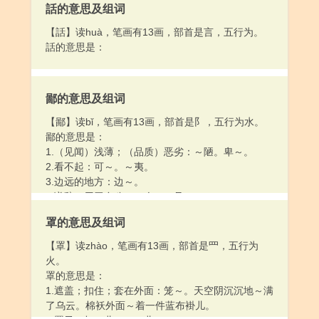
話的意思及组词
【話】读huà，笔画有13画，部首是言，五行为。
話的意思是：
鄙的意思及组词
【鄙】读bǐ，笔画有13画，部首是阝，五行为水。
鄙的意思是：
1.（见闻）浅薄；（品质）恶劣：～陋。卑～。
2.看不起：可～。～夷。
3.边远的地方：边～。
4.谦辞。用于自称：～人。～见。
罩的意思及组词
【罩】读zhào，笔画有13画，部首是罒，五行为
火。
罩的意思是：
1.遮盖；扣住；套在外面：笼～。天空阴沉沉地～满
了乌云。棉袄外面～着一件蓝布褂儿。