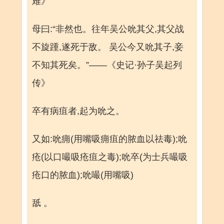
难》
母曰:“非然也。往年吴公吮其父,其父战
不旋踵,遂死于敌。 吴公今又吮其子,妾
不知其死矣。”——《史记·孙子吴起列
传》
卒有病疽者,起为吮之。
又如:吮痈(用嘴吸痈疽的脓血以祛毒);吮
疮(以口嘬吸疮疽之毒);吮卒(为士兵嘬吸
疮口的脓血);吮嘬(用嘴吸)
舐 。