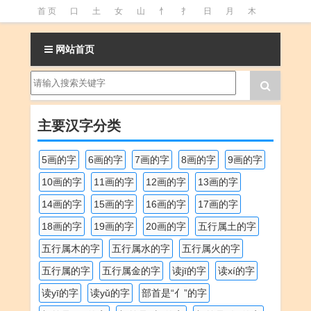
首 页
口
土
女
山
忄
扌
日
月
木
氵
火
王
石
竹
糹
艹
虫
言
足
网站首页
釒
阝
魚
主要汉字分类
5画的字
6画的字
7画的字
8画的字
9画的字
10画的字
11画的字
12画的字
13画的字
14画的字
15画的字
16画的字
17画的字
18画的字
19画的字
20画的字
五行属土的字
五行属木的字
五行属水的字
五行属火的字
五行属的字
五行属金的字
读jī的字
读xí的字
读yī的字
读yǔ的字
部首是“亻”的字