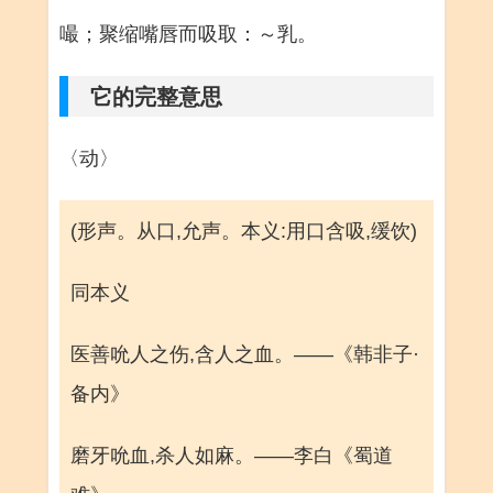
嘬；聚缩嘴唇而吸取：～乳。
它的完整意思
〈动〉
(形声。从口,允声。本义:用口含吸,缓饮)
同本义
医善吮人之伤,含人之血。——《韩非子·
备内》
磨牙吮血,杀人如麻。——李白《蜀道