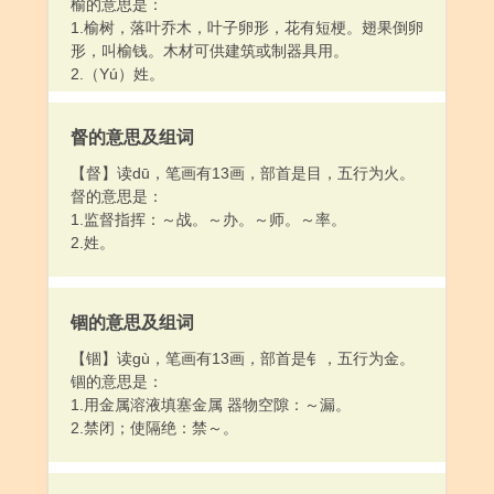
榆的意思是：
1.榆树，落叶乔木，叶子卵形，花有短梗。翅果倒卵
形，叫榆钱。木材可供建筑或制器具用。
2.（Yú）姓。
督的意思及组词
【督】读dū，笔画有13画，部首是目，五行为火。
督的意思是：
1.监督指挥：～战。～办。～师。～率。
2.姓。
锢的意思及组词
【锢】读gù，笔画有13画，部首是钅，五行为金。
锢的意思是：
1.用金属溶液填塞金属 器物空隙：～漏。
2.禁闭；使隔绝：禁～。