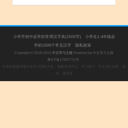
2.罩子：灯～儿。口～儿。
3.（～儿）外罩；罩衣：袍～儿。
4.养鸡用的笼子。
5.捕鱼用的竹器，圆筒形，上小下大，无顶无底。
6.姓。
小学升初中必学的常用汉字表(2500字)
小学生1-4年级必
学的1500个常见汉字
隐私政策
Copyright © 2018-2023
中文学习之路
Powered by
中文学习之路
粤ICP备17087772号
.
丰富的海量详细中文学习资料大全。海量读书方法、学习技巧、中文词汇词库，组
词、成语等