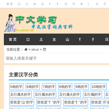
首 页
口
土
女
山
忄
扌
日
月
木
氵
火
王
首 页
口
土
女
山
忄
扌
日
当前位置：
>
shuò
>
愬
主要汉字分类
5画的字
6画的字
7画的字
8画的字
9画的字
10画的字
五行属木的字
五行属水的字
五行属火的字
五行属的字
五
部首是“山”的字
部首是“忄”的字
部首是“扌”的字
部首是“月”