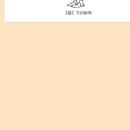
【龘】字的解释