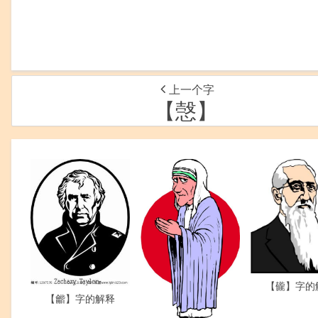
上一个字
【愨】
【龓】字的
【龤】字的解释