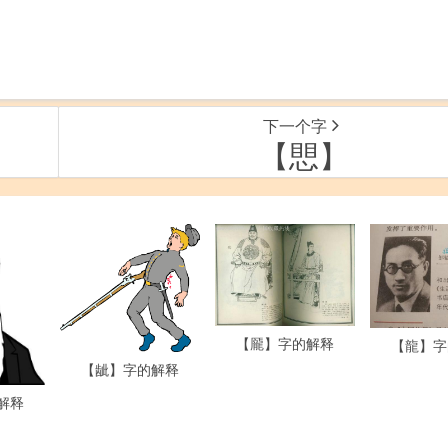
下一个字
【愳】
【龎】字的解释
【龍】字
【龇】字的解释
解释