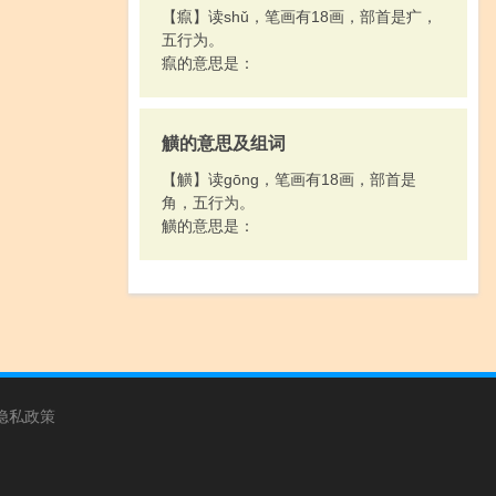
【癙】读shǔ，笔画有18画，部首是疒，
五行为。
癙的意思是：
觵的意思及组词
【觵】读gōng，笔画有18画，部首是
角，五行为。
觵的意思是：
隐私政策