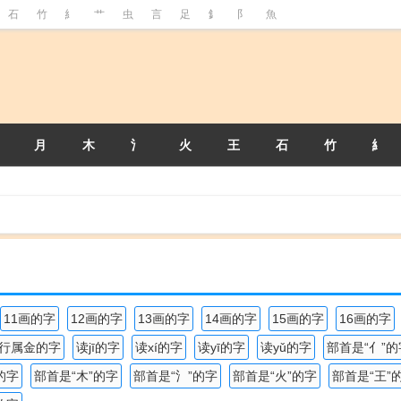
石
竹
糹
艹
虫
言
足
釒
阝
魚
月
木
氵
火
王
石
竹
糹
11画的字
12画的字
13画的字
14画的字
15画的字
16画的字
行属金的字
读jī的字
读xí的字
读yī的字
读yǔ的字
部首是“亻”的
的字
部首是“木”的字
部首是“氵”的字
部首是“火”的字
部首是“王”