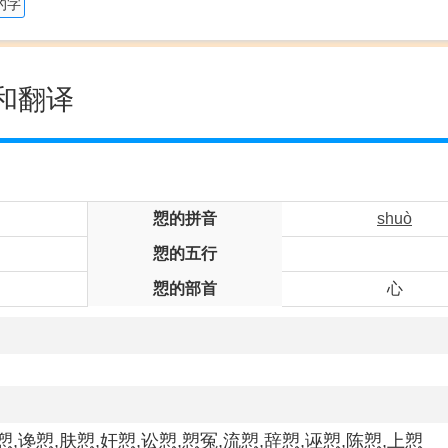
的字
和翻译
愬的拼音
shuò
愬的五行
愬的部首
心
愬,谗愬,肤愬,奸愬,讼愬,愬冤,流愬,辞愬,诬愬,陈愬,上愬