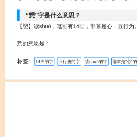
“愬”字是什么意思？
【愬】读shuò，笔画有14画，部首是心，五行为
愬的意思是：
标签：
14画的字
五行属的字
读shuò的字
部首是“心”