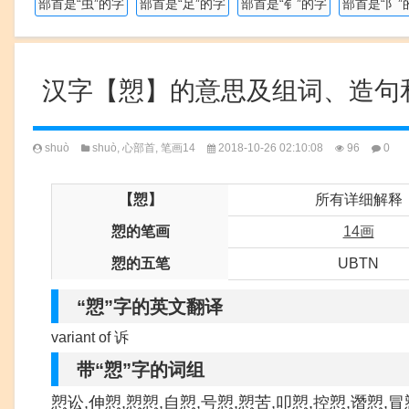
部首是“虫”的字
部首是“足”的字
部首是“钅”的字
部首是“阝”
汉字【愬】的意思及组词、造句
shuò
shuò
,
心部首
,
笔画14
2018-10-26 02:10:08
96
0
【愬】
所有详细解释
愬的笔画
14画
愬的五笔
UBTN
“愬”字的英文翻译
variant of 诉
带“愬”字的词组
愬讼,伸愬,愬愬,自愬,号愬,愬苦,叩愬,控愬,谮愬,冒