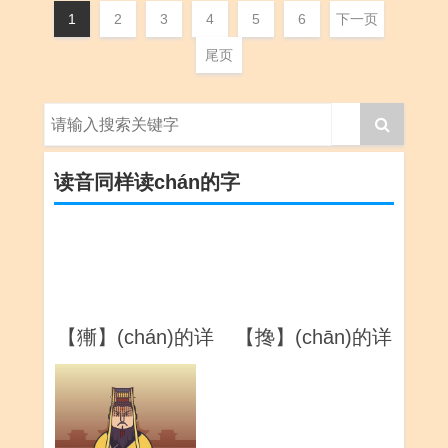
1
2
3
4
5
6
下一页
尾页
读音同样读chán的字
【獑】(chán)的详
【搀】(chān)的详
解
解