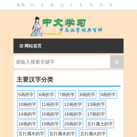
首 页
口
土
女
山
忄
扌
日
月
木
氵
火
王
石
竹
糹
艹
虫
言
足
釒
阝
魚
网站首页
主要汉字分类
5画的字
6画的字
7画的字
8画的字
9画的字
10画的字
11画的字
12画的字
13画的字
14画的字
15画的字
16画的字
17画的字
18画的字
19画的字
20画的字
五行属土的字
五行属木的字
五行属水的字
五行属火的字