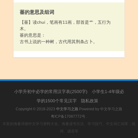
菙的意思及组词
【菙】读chuí，笔画有11画，部首是艹，五行为
木。
菙的意思是：
古书上说的一种树，古代用其荆条占卜。
小学升初中必学的常用汉字表(2500字)
小学生1-4年级必
学的1500个常见汉字
隐私政策
Copyright © 2018-2023
中文学习之路
Powered by
中文学习之路
粤ICP备17087772号
.
丰富的海量详细中文学习资料大全。海量读书方法、学习技巧、中文词汇词库，组
词、成语等