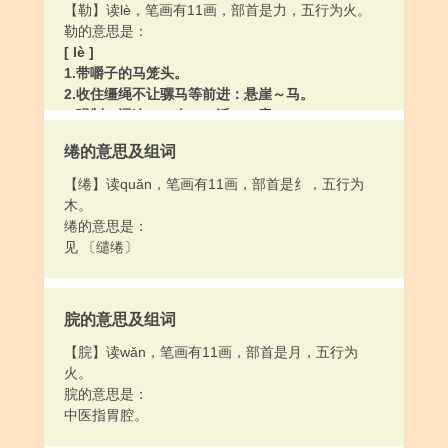
【勒】读lè，笔画有11画，部首是力，五行为火。
勒的意思是：
[ lè ]
1.带嚼子的马笼头。
2.收住缰绳不让骡马等前进：悬崖～马。
3.强制；逼迫：～令。～派。～索。
4.统率：亲～六军。
绻的意思及组词
5.姓。
6.雕刻：～石。～碑。
【绻】读quǎn，笔画有11画，部首是纟，五行为
7.勒克斯的简称。1流（流明）的光通量均匀地照在
木。
1平方米面积上时的光照度是1勒。
绻的意思是：
[ lēi ]
见 〔缱绻〕
用绳子等捆住或套住，再用力拉紧；系紧：行李没
有捆紧，再～一～。中间再～根绳子就不会散了。
袜带儿太紧，～得腿肚子不舒服。
脘的意思及组词
【脘】读wǎn，笔画有11画，部首是月，五行为
火。
脘的意思是：
中医指胃腔。