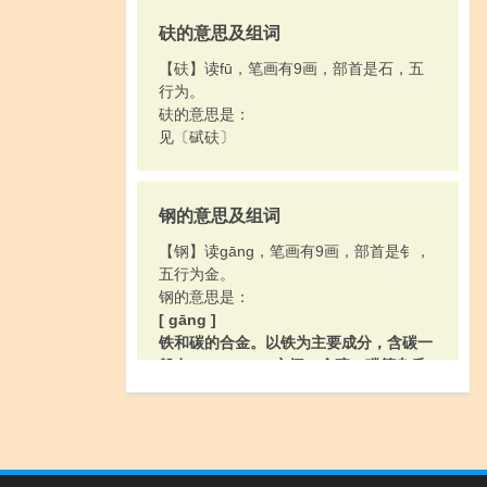
砆的意思及组词
【砆】读fū，笔画有9画，部首是石，五
行为。
砆的意思是：
见〔碔砆〕
钢的意思及组词
【钢】读gāng，笔画有9画，部首是钅，
五行为金。
钢的意思是：
[ gāng ]
铁和碳的合金。以铁为主要成分，含碳一
般在0.2%—1.7%之间。含硫、磷等杂质
少。有良好的韧性和机械强度，是工业上
极重要的材料。
[ gàng ]
1.把刀在布、皮、缸沿等处磨，使刀快一
点儿。