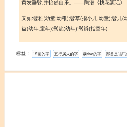
黄发垂髫,并怡然自乐。——陶潜《桃花源记》
又如:髫稚(幼童;幼稚);髫草(指小儿,幼童);髫儿
齿(幼年,童年);髫龀(幼年);髫辫(指童年)
标签：
15画的字
五行属火的字
读tiāo的字
部首是“髟”