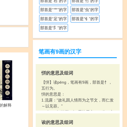
部首是“石”的字
部首是“竹”的字
部首是“艹”的字
部首是“虫”的字
部首是“足”的字
部首是“钅”的字
部首是“阝”的字
笔画有9画的汉字
恲的意思及组词
【恲】读pēng，笔画有9画，部首是忄，
五行为。
恲的意思是：
1.流露：“故礼因人情而为之节文，而仁发
的解释
～以见容。”
2.〔～～〕慷慨，如“思比干之～～兮，哀
子胥之慎事。”
诶的意思及组词
3.烦闷。