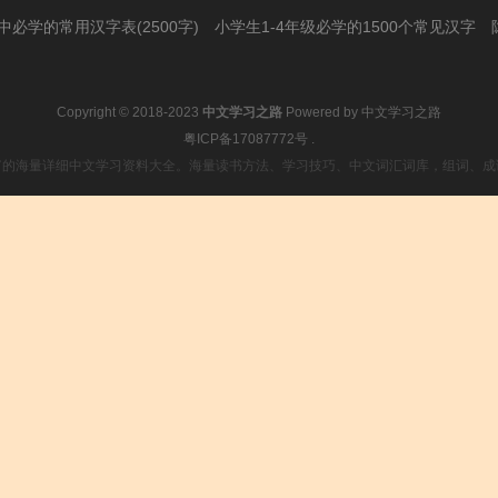
必学的常用汉字表(2500字)
小学生1-4年级必学的1500个常见汉字
Copyright © 2018-2023
中文学习之路
Powered by
中文学习之路
粤ICP备17087772号
.
富的海量详细中文学习资料大全。海量读书方法、学习技巧、中文词汇词库，组词、成