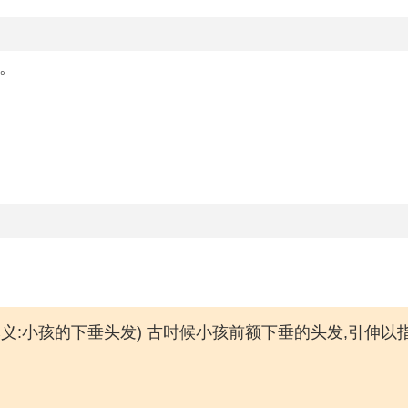
火。
子。本义:小孩的下垂头发) 古时候小孩前额下垂的头发,引伸以