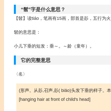
“髫”字是什么意思？
【髫】读tiáo，笔画有15画，部首是髟，五行为
髫的意思是：
小儿下垂的短发：垂～。～龄（童年）。
它的完整意思
〈名〉
(形声。从髟,召声,髟( biāo)头发下垂的样
[hanging hair at front of child's head]