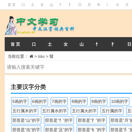
首 页
口
土
女
山
忄
扌
日
月
木
氵
火
王
首 页
口
土
女
山
忄
扌
日
当前位置：
>
tiāo
>
髫
主要汉字分类
5画的字
6画的字
7画的字
8画的字
9画的字
10画的字
五行属木的字
五行属水的字
五行属火的字
五行属的字
五
部首是“山”的字
部首是“忄”的字
部首是“扌”的字
部首是“月”
部首是“虫”的字
部首是“足”的字
部首是“钅”的字
部首是“阝”