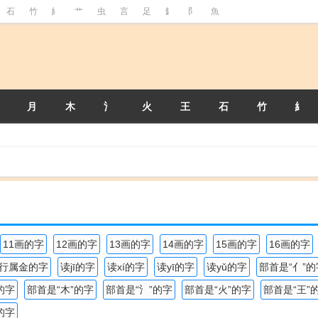
石
竹
糹
艹
虫
言
足
釒
阝
魚
月
木
氵
火
王
石
竹
糹
11画的字
12画的字
13画的字
14画的字
15画的字
16画的字
行属金的字
读jī的字
读xí的字
读yī的字
读yǔ的字
部首是“亻”的
的字
部首是“木”的字
部首是“氵”的字
部首是“火”的字
部首是“王”
的字