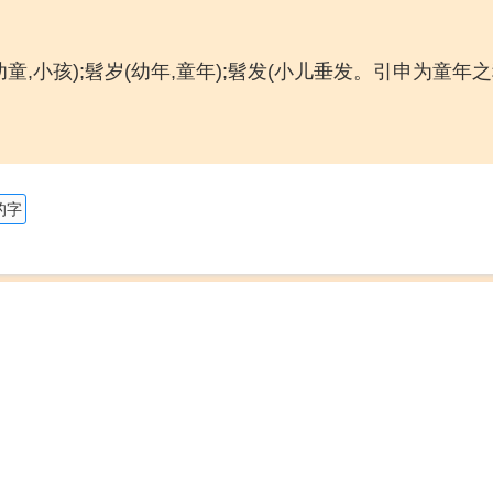
(幼童,小孩);髫岁(幼年,童年);髫发(小儿垂发。引申为童年之
的字