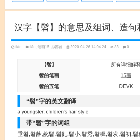
汉字【髫】的意思及组词、造句
tiáo
tiāo
,
笔画15
,
髟部首
2020-04-26 14:04:24
83
0
【髫】
所有详细解
髫的笔画
15画
髫的五笔
DEVK
“髫”字的英文翻译
a youngster; children's hair style
带“髫”字的词组
垂髫,髫龄,龀髫,髫齓,髫小,髫秀,髫穉,髫发,髫初,髫