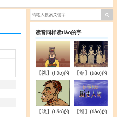
读音同样读tiáo的字
【祧】(tiāo)的
【龆】(tiáo)的
详解
详解
【晀】(tiǎo)的
【覜】(tiào)的