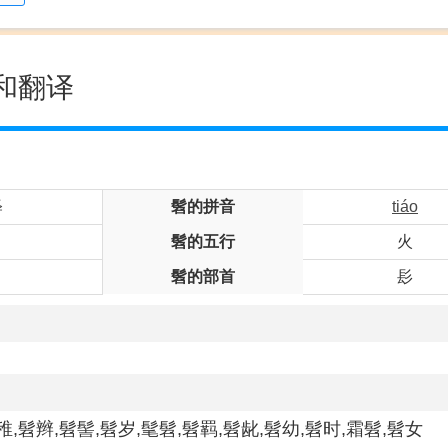
和翻译
释
髫的拼音
tiáo
髫的五行
火
髫的部首
髟
稚,髫辫,髫髻,髫岁,髦髫,髫羁,髫龀,髫幼,髫时,霜髫,髫女