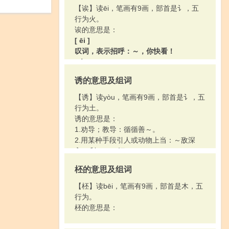
【诶】读ēi，笔画有9画，部首是讠，五
行为火。
诶的意思是：
[ ēi ]
叹词，表示招呼：～，你快看！
[ éi ]
叹词，表示诧异：～，怎么回事！
诱的意思及组词
[ ěi ]
叹词，表示不以为然：～，你这话可不对
【诱】读yòu，笔画有9画，部首是讠，五
呀！
行为土。
[ èi ]
诱的意思是：
叹词，表示应声或同意：～，我这就来！
1.劝导；教导：循循善～。
[ xī ]
2.用某种手段引人或动物上当：～敌深
1.叹词，表示可恶、失意而叹惜。
入。利～。～饵。
2.强笑。
柸的意思及组词
【柸】读bēi，笔画有9画，部首是木，五
行为。
柸的意思是：